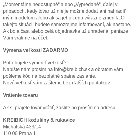
„Momentálne nedostupné“ alebo „Vypredané“, ďalej v
prípadoch, kedy tovar už nie je možné dodať ani nahradiť
iným modelom alebo ak sa jeho cena výrazne zmenila.O
takejto situácii budete samozrejme informovaní, ak nastane.
Ak bola časť alebo celá objednávka už uhradená, peniaze
Vám vrátime na účet.
Výmena veľkosti ZADARMO
Potrebujete vymeniť veľkosť?
Napíšte nám prosím na info@kreibich.sk a obratom vám
pošleme kód na bezplatné spätné zaslanie.
Novú veľkosť vám zašleme bez ďalších poplatkov.
Vrátenie tovaru
Ak si prajete tovar vrátiť, zašlite ho prosím na adresu:
KREIBICH kožušiny & rukavice
Michalská 433/14
110 00 Praha 1