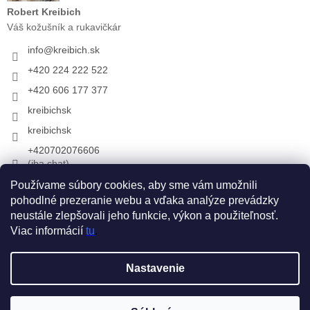
Robert Kreibich
Váš kožušník a rukavičkár
info
@
kreibich.sk
+420 224 222 522
+420 606 177 377
kreibichsk
kreibichsk
+420702076606
(iba chat)
Používame súbory cookies, aby sme vám umožnili
pohodlné prezeranie webu a vďaka analýze prevádzky
Prijímame online platby
neustále zlepšovali jeho funkcie, výkon a použiteľnosť.
Viac informácií
tu
.
Vytvoril Shoptet
Nastavenie
Copyright 2026
KREIBICH kožušiny & rukavice
. Všetky práva