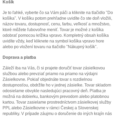
Košík
Je to ľahké, vyberte čo sa Vám páči a kliknite na tlačidlo "Do
košíka". V košíku potom prehľadne uvidíte čo ste doň vložili,
názov tovaru, dostupnosť, cenu, farbu, veľkosť a množstvo,
ktoré môžete ľubovoľne meniť. Tovar je možné z košíka
odobrať pomocou krížika vpravo. Kompletný obsah košíka
uvidíte vždy, keď kliknete na symbol košíka vpravo hore
alebo po vložení tovaru na tlačidlo "Nákupný košík".
Doprava a platba
Záleží iba na Vás, či si prajete doručiť tovar zásielkovou
službou alebo prevziať priamo na priamo na výdajni
Zásielkovne. Pokiaľ objednáte tovar s rozdielnou
dostupnosťou, obdržíte ho v jednej zásielke. Tovar skladom
odosielame obvykle nasledujúci pracovný deň. Platba je
možná na dobierku, bankovým prevodom alebo platobnou
kartou. Tovar zasielame prostredníctvom zásielkovej služby
PPL alebo Zásielkovne v rámci Českej a Slovenskej
republiky. V prípade záujmu o doručenie do iných krajín nás