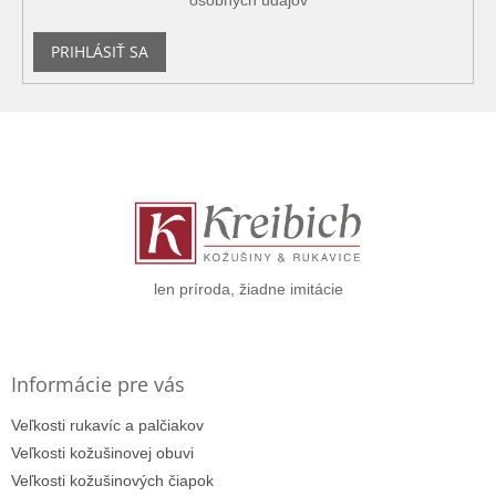
PRIHLÁSIŤ SA
Z
á
p
ä
t
i
e
len príroda, žiadne imitácie
Informácie pre vás
Veľkosti rukavíc a palčiakov
Veľkosti kožušinovej obuvi
Veľkosti kožušinových čiapok