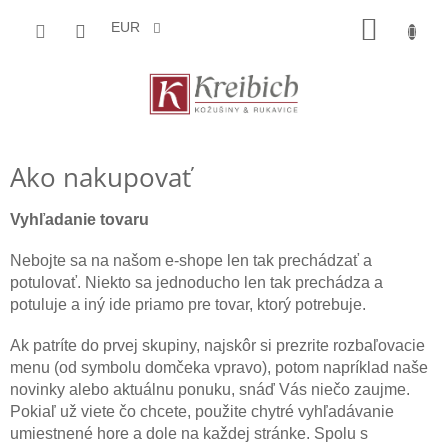
Prejsť
NÁKU
na
EUR
obsah
KOŠÍK
Ako nakupovať
Vyhľadanie tovaru
Nebojte sa na našom e-shope len tak prechádzať a
potulovať. Niekto sa jednoducho len tak prechádza a
potuluje a iný ide priamo pre tovar, ktorý potrebuje.
Ak patríte do prvej skupiny, najskôr si prezrite rozbaľovacie
menu (od symbolu domčeka vpravo), potom napríklad naše
novinky alebo aktuálnu ponuku, snáď Vás niečo zaujme.
Pokiaľ už viete čo chcete, použite chytré vyhľadávanie
umiestnené hore a dole na každej stránke. Spolu s