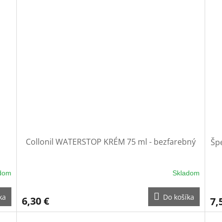
Collonil WATERSTOP KRÉM 75 ml - bezfarebný
Šp
dom
Skladom
ka
Do košíka
6,30 €
7,