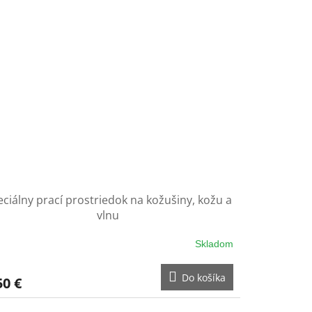
eciálny prací prostriedok na kožušiny, kožu a
vlnu
Skladom
Do košíka
50 €