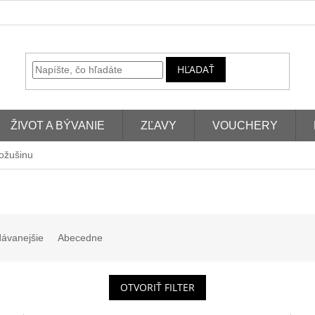
HĽADAŤ
ŽIVOT A BÝVANIE
ZĽAVY
VOUCHERY
kožušinu
dávanejšie
Abecedne
OTVORIŤ FILTER