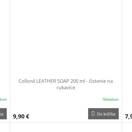
Collonil LEATHER SOAP 200 ml - čistenie na
rukavice
dom
Skladom
ka
Do košíka
9,90 €
7,