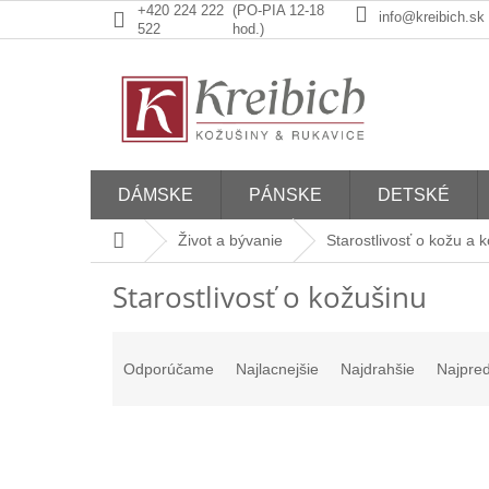
Prejsť
+420 224 222
(PO-PIA 12-18
info@kreibich.sk
na
522
hod.)
obsah
DÁMSKE
PÁNSKE
DETSKÉ
Domov
Život a bývanie
Starostlivosť o kožu a 
Starostlivosť o kožušinu
R
a
Odporúčame
Najlacnejšie
Najdrahšie
Najpre
d
e
n
i
e