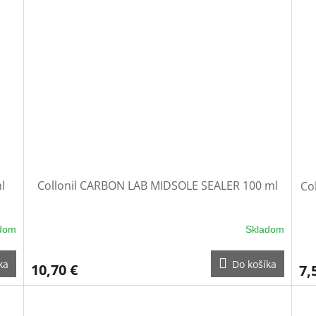
l
Collonil CARBON LAB MIDSOLE SEALER 100 ml
Co
dom
Skladom
ka
Do košíka
10,70 €
7,