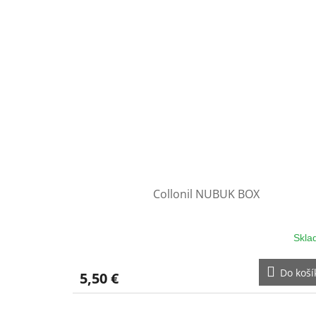
Collonil NUBUK BOX
Skla
Do koší
5,50 €