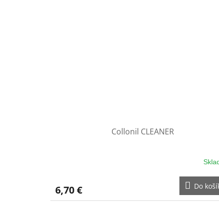
Collonil CLEANER
Skla
Do koší
6,70 €