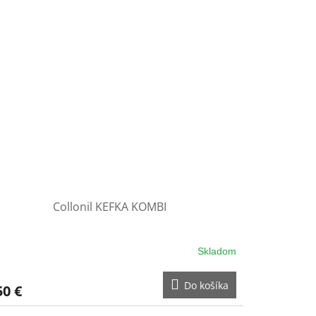
Collonil KEFKA KOMBI
Skladom
Do košíka
50 €