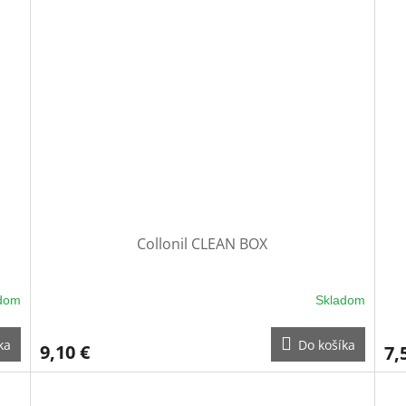
Collonil CLEAN BOX
dom
Skladom
ka
Do košíka
9,10 €
7,