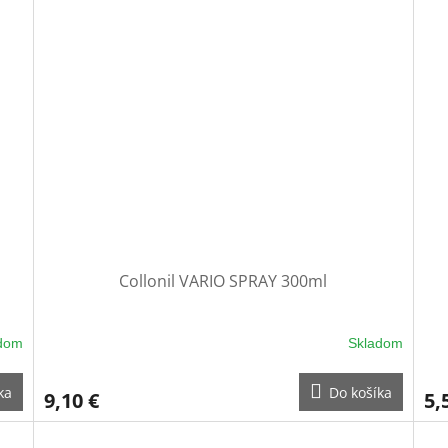
Collonil VARIO SPRAY 300ml
dom
Skladom
ka
Do košíka
9,10 €
5,