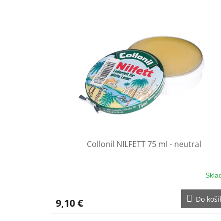
Collonil NILFETT 75 ml - neutral
Skla
Do koší
9,10 €