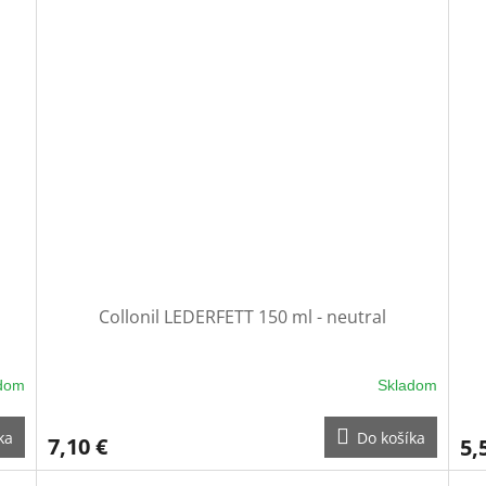
z
5
hviezdičiek.
Collonil LEDERFETT 150 ml - neutral
dom
Skladom
ka
Do košíka
7,10 €
5,