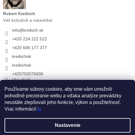
Robert Kreibich
Váš kožušník a rukavičkár
info
@
kreibich.sk
+420 224 222 522
+420 606 177 377
kreibichsk
kreibichsk
+420702076606
(iba chat)
Používame súbory cookies, aby sme vám umožnili
pohodlné prezeranie webu a vďaka analýze prevádzky
Prijímame online platby
neustále zlepšovali jeho funkcie, výkon a použiteľnosť.
Viac informácií
tu
.
Vytvoril Shoptet
Nastavenie