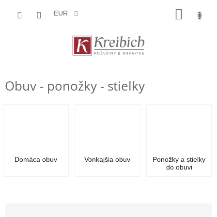
Prejsť
NÁKU
na
EUR
obsah
KOŠÍK
Obuv - ponožky - stielky
Domáca obuv
Vonkajšia obuv
Ponožky a stielky
do obuvi
R