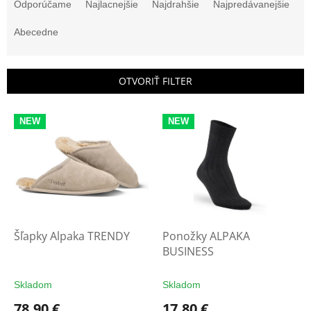
a
Odporúčame
Najlacnejšie
Najdrahšie
Najpredávanejšie
d
e
Abecedne
n
i
e
OTVORIŤ FILTER
p
r
V
o
NEW
NEW
ý
d
p
u
i
k
s
t
p
o
r
v
o
d
Šľapky Alpaka TRENDY
Ponožky ALPAKA
u
BUSINESS
k
t
Skladom
Skladom
o
78,90 €
17,80 €