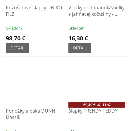
Kožušinové šľapky UNIKO
Vložky do topánok/stielky
FILZ
z jahňacej kožušiny -
UNISOFT
Skladom
Skladom
98,70 €
16,30 €
DETAIL
DETAIL
69,40 €
–11 %
až
Ponožky alpaka DÜNN
Šľapky TRENDY TEDDY
klassik