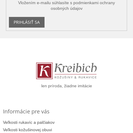
p
Vložením e-mailu súhlasíte s
podmienkami ochrany
i
osobných údajov
s
u
PRIHLÁSIŤ SA
Z
á
p
ä
t
i
e
len príroda, žiadne imitácie
Informácie pre vás
Veľkosti rukavíc a palčiakov
Veľkosti kožušinovej obuvi