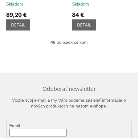
Skladom
Skladom
89,20 €
84 €
DETAIL
DETAIL
48
položiek celkom
O
v
l
á
d
a
c
i
Odoberať newsletter
e
p
Vložte svoj e-mail a my Vám budeme zasielať informácie o
r
nových produktoch na našom e-shope.
v
k
y
v
Email
ý