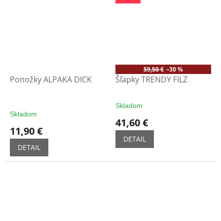
59,50 €
–30 %
Ponožky ALPAKA DICK
Šľapky TRENDY FILZ
Skladom
Priemerné
Skladom
hodnotenie
41,60 €
produktu
11,90 €
je
DETAIL
5,0
DETAIL
z
5
hviezdičiek.