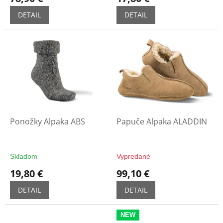
v
DETAIL
DETAIL
Ponožky Alpaka ABS
Papuče Alpaka ALADDIN
Skladom
Vypredané
19,80 €
99,10 €
DETAIL
DETAIL
NEW