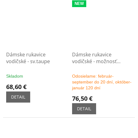
NEW
Dámske rukavice
Dámske rukavice
vodičské - sv.taupe
vodičské - možnosť
výberu farby
Skladom
Odosielame: február-
september do 20 dní, október-
68,60 €
január 120 dní
DETAIL
76,50 €
DETAIL