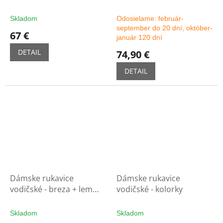
čierne
možnosť výberu farby
Skladom
Odosielame: február-
september do 20 dní, október-
67 €
január 120 dní
DETAIL
74,90 €
DETAIL
Dámske rukavice
Dámske rukavice
vodičské - breza + lem
vodičské - kolorky
sv.koňak
Skladom
Skladom