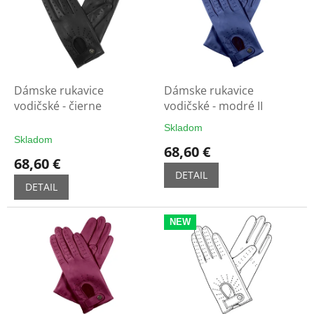
u
i
k
s
t
p
o
r
v
o
d
Dámske rukavice
Dámske rukavice
u
vodičské - čierne
vodičské - modré II
k
Skladom
Priemerné
t
Skladom
hodnotenie
68,60 €
o
produktu
68,60 €
v
je
DETAIL
5,0
DETAIL
z
5
NEW
hviezdičiek.