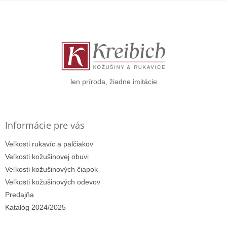
Z
á
p
ä
t
i
e
len príroda, žiadne imitácie
Informácie pre vás
Veľkosti rukavíc a palčiakov
Veľkosti kožušinovej obuvi
Veľkosti kožušinových čiapok
Veľkosti kožušinových odevov
Predajňa
Katalóg 2024/2025