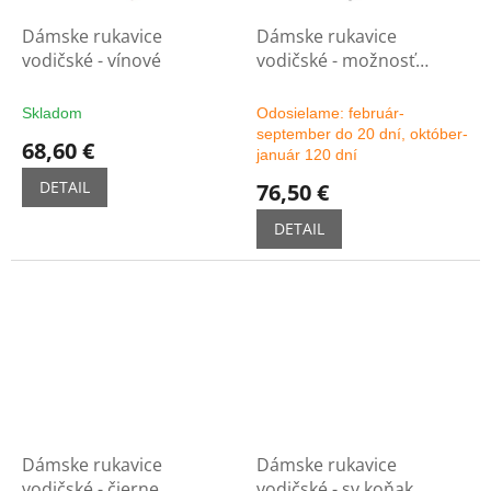
Dámske rukavice
Dámske rukavice
vodičské - vínové
vodičské - možnosť
výberu farby
Skladom
Odosielame: február-
september do 20 dní, október-
68,60 €
január 120 dní
DETAIL
76,50 €
DETAIL
Dámske rukavice
Dámske rukavice
vodičské - čierne
vodičské - sv.koňak