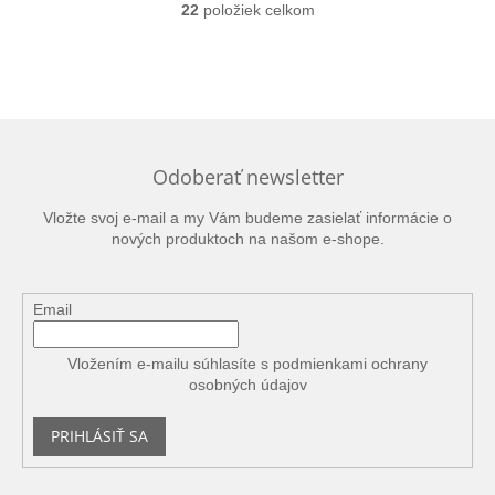
22
položiek celkom
O
v
l
á
d
a
c
i
Odoberať newsletter
e
p
Vložte svoj e-mail a my Vám budeme zasielať informácie o
r
nových produktoch na našom e-shope.
v
k
y
v
Email
ý
p
Vložením e-mailu súhlasíte s
podmienkami ochrany
i
osobných údajov
s
u
PRIHLÁSIŤ SA