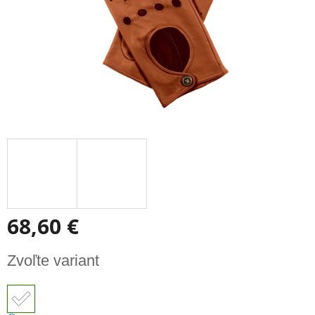
68,60 €
Jednotková
Zvoľte variant
cena: