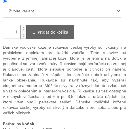
Pridať do košíka
Dámske vodičské kožené rukavice českej výroby sú luxusným a
praktickým doplnkom pre každú vodičku. Tieto rukavice sú
vyrobené z jemnej jahňacej kože, ktorá je príjemná na dotyk a
prispôsobí sa tvaru vašej ruky. Rukavice majú perforáciu na vrchnej
aj dlaňovej časti, ktorá zlepšuje pohodlie a citlivosť pri riadení.
Rukavice sa zapínajú v zápästí, čo zaručuje dobré uchytenie a
ľahké obliekanie. Rukavice sú navrhnuté tak, aby vyzerali
elegantne a moderne. Môžete si vybrať z rôznych farieb a zladiť ich
s vašim oblečením a interiérom vozidla. Rukavice sú tiež dostupné
v rôznych veľkostiach, od 6,5 po 8,5, takže si určite nájdete tie,
ktoré vám budú perfektne sedieť. Dámske vodičské kožené
rukavice českej výroby sú skvelým darčekom pre seba alebo pre
vašich blízkych.
Farba: sv.koňak