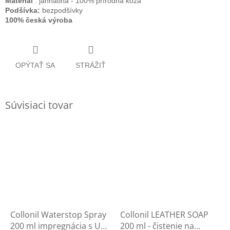
Materiál
: jahňatina - 100% prírodná koža
Podšívka:
bezpodšívky
100% česká výroba
OPÝTAŤ SA
STRÁŽIŤ
Súvisiaci tovar
Collonil Waterstop Spray
Collonil LEATHER SOAP
200 ml impregnácia s UV
200 ml - čistenie na