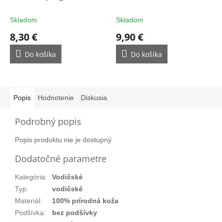
filtrom - ochrana na
rukavice
rukavice
Skladom
Skladom
8,30 €
9,90 €
Do košíka
Do košíka
Popis
Hodnotenie
Diskusia
Podrobný popis
Popis produktu nie je dostupný
Dodatočné parametre
Kategória
:
Vodičské
Typ
:
vodičské
Materiál
:
100% prírodná koža
Podšívka
:
bez podšívky