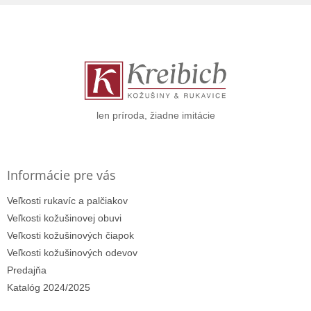
Z
á
p
ä
t
i
e
len príroda, žiadne imitácie
Informácie pre vás
Veľkosti rukavíc a palčiakov
Veľkosti kožušinovej obuvi
Veľkosti kožušinových čiapok
Veľkosti kožušinových odevov
Predajňa
Katalóg 2024/2025