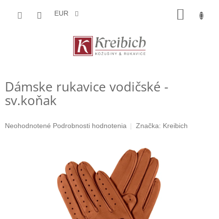
Prejsť
NÁKU
na
EUR
obsah
KOŠÍK
Dámske rukavice vodičské -
sv.koňak
Priemerné
Neohodnotené
Podrobnosti hodnotenia
Značka:
Kreibich
hodnotenie
produktu
je
0,0
z
5
hviezdičiek.