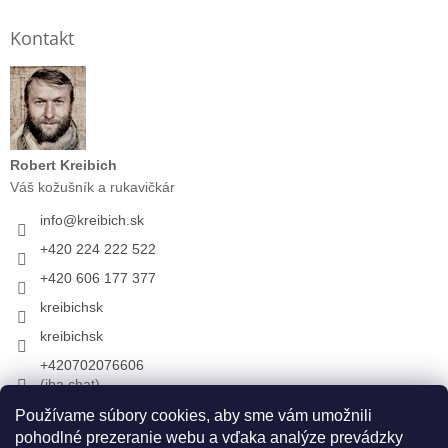
Kontakt
Robert Kreibich
Váš kožušník a rukavičkár
info
@
kreibich.sk
+420 224 222 522
+420 606 177 377
kreibichsk
kreibichsk
+420702076606
(iba chat)
Používame súbory cookies, aby sme vám umožnili
pohodlné prezeranie webu a vďaka analýze prevádzky
Prijímame online platby