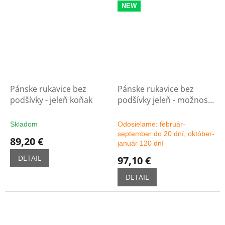
NEW
Pánske rukavice bez
Pánske rukavice bez
podšívky - jeleň koňak
podšívky jeleň - možnosť
výberu farby
Skladom
Odosielame: február-
september do 20 dní, október-
89,20 €
január 120 dní
DETAIL
97,10 €
DETAIL