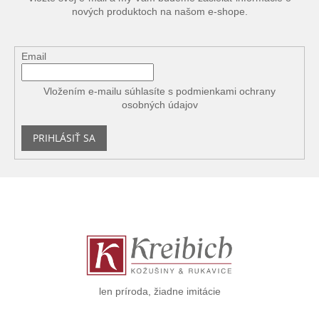
r
nových produktoch na našom e-shope.
v
k
y
v
Email
ý
p
Vložením e-mailu súhlasíte s
podmienkami ochrany
i
osobných údajov
s
u
PRIHLÁSIŤ SA
Z
á
p
ä
t
i
e
len príroda, žiadne imitácie