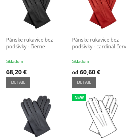
u
i
k
s
t
p
o
r
v
o
d
Pánske rukavice bez
Pánske rukavice bez
u
podšívky - čierne
podšívky - cardinál červ.
k
t
Skladom
Skladom
o
68,20 €
60,60 €
od
v
DETAIL
DETAIL
NEW