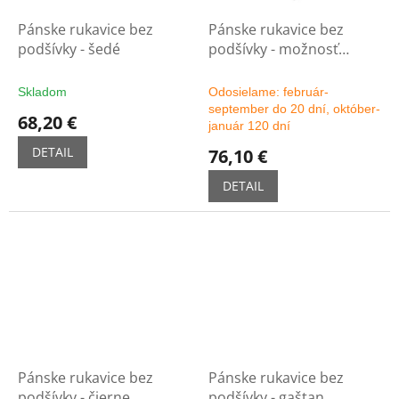
Pánske rukavice bez
Pánske rukavice bez
podšívky - šedé
podšívky - možnosť
výberu farby
Skladom
Odosielame: február-
september do 20 dní, október-
68,20 €
január 120 dní
DETAIL
76,10 €
DETAIL
Pánske rukavice bez
Pánske rukavice bez
podšívky - čierne
podšívky - gaštan