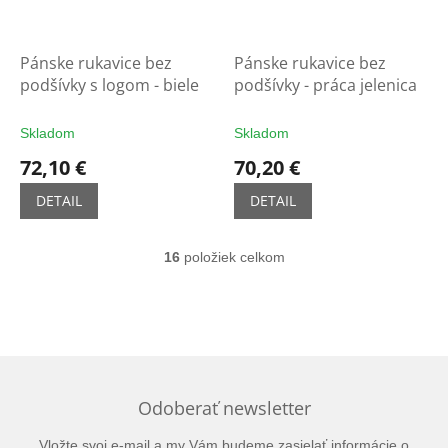
Pánske rukavice bez
Pánske rukavice bez
podšívky s logom - biele
podšívky - práca jelenica
Skladom
Skladom
72,10 €
70,20 €
DETAIL
DETAIL
16
položiek celkom
O
v
l
á
d
a
c
i
Odoberať newsletter
e
p
Vložte svoj e-mail a my Vám budeme zasielať informácie o