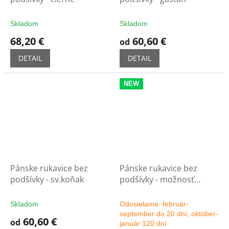
Skladom
Skladom
68,20 €
60,60 €
od
DETAIL
DETAIL
NEW
Pánske rukavice bez
Pánske rukavice bez
podšívky - sv.koňak
podšívky - možnosť
výberu farby
Skladom
Odosielame: február-
september do 20 dní, október-
60,60 €
od
január 120 dní