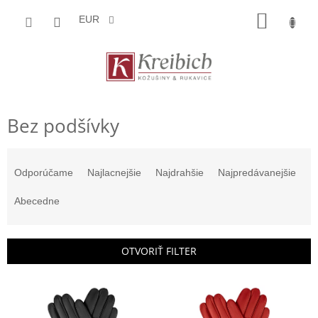
Prejsť
NÁKU
na
EUR
obsah
KOŠÍK
Bez podšívky
R
a
Odporúčame
Najlacnejšie
Najdrahšie
Najpredávanejšie
d
e
Abecedne
n
i
e
OTVORIŤ FILTER
p
r
V
o
ý
d
p