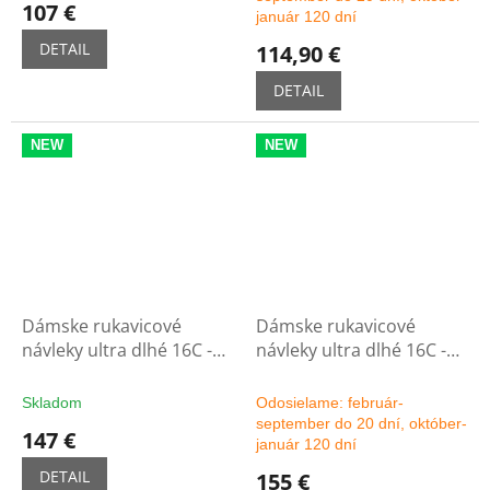
107 €
január 120 dní
DETAIL
114,90 €
DETAIL
NEW
NEW
Dámske rukavicové
Dámske rukavicové
návleky ultra dlhé 16C -
návleky ultra dlhé 16C -
čierne
možnosť výberu farby
Skladom
Odosielame: február-
september do 20 dní, október-
147 €
január 120 dní
DETAIL
155 €