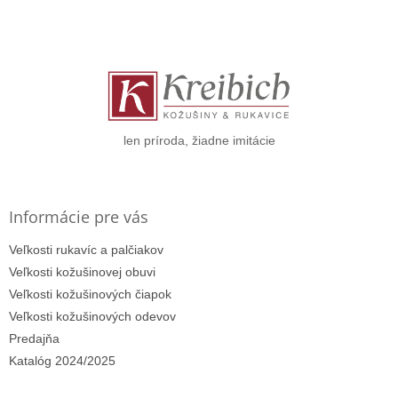
Z
á
p
ä
t
i
e
len príroda, žiadne imitácie
Informácie pre vás
Veľkosti rukavíc a palčiakov
Veľkosti kožušinovej obuvi
Veľkosti kožušinových čiapok
Veľkosti kožušinových odevov
Predajňa
Katalóg 2024/2025