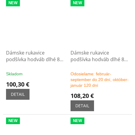
NEW
NEW
Dámske rukavice
Dámske rukavice
podšívka hodváb dlhé 8C
podšívka hodváb dlhé 8C
- čierne
- možnosť výberu farby
Skladom
Odosielame: február-
september do 20 dní, október-
100,30 €
január 120 dní
DETAIL
108,20 €
DETAIL
NEW
NEW