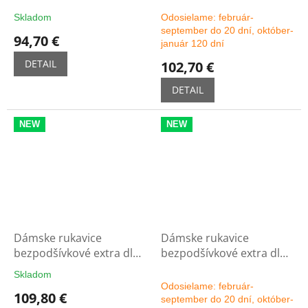
Skladom
Odosielame: február-
september do 20 dní, október-
94,70 €
január 120 dní
DETAIL
102,70 €
DETAIL
NEW
NEW
Dámske rukavice
Dámske rukavice
bezpodšívkové extra dlhé
bezpodšívkové extra dlhé
11C - čierne
11C - možnosť výberu
Skladom
Priemerné
farby
Odosielame: február-
hodnotenie
109,80 €
september do 20 dní, október-
produktu