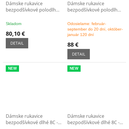
Dámske rukavice
Dámske rukavice
bezpodšívkové polodlhé
bezpodšívkové polodlhé
5C - čierne
5C - možnosť výberu
farby
Skladom
Odosielame: február-
september do 20 dní, október-
80,10 €
január 120 dní
DETAIL
88 €
DETAIL
NEW
NEW
Dámske rukavice
Dámske rukavice
bezpodšívkové dlhé 8C -
bezpodšívkové dlhé 8C -
čierne
možnosť výberu farby