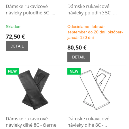
d
Dámske rukavicové
Dámske rukavicové
u
návleky polodlhé 5C -
návleky polodlhé 5C -
k
čierne
možnosť výberu farby
t
Skladom
Odosielame: február-
o
september do 20 dní, október-
72,50 €
v
január 120 dní
DETAIL
80,50 €
DETAIL
NEW
NEW
Dámske rukavicové
Dámske rukavicové
návleky dlhé 8C - čierne
návleky dlhé 8C -