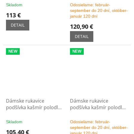
Skladom
Odosielame: február-
september do 20 dní, október-
113 €
január 120 dní
DETAIL
120,90 €
DETAIL
NEW
NEW
Dámske rukavice
Dámske rukavice
podšívka kašmír polodlhé
podšívka kašmír polodlhé
5C - čierne
5C - možnosť výberu
farby
Skladom
Odosielame: február-
september do 20 dní, október-
105,40 €
január 120 dní