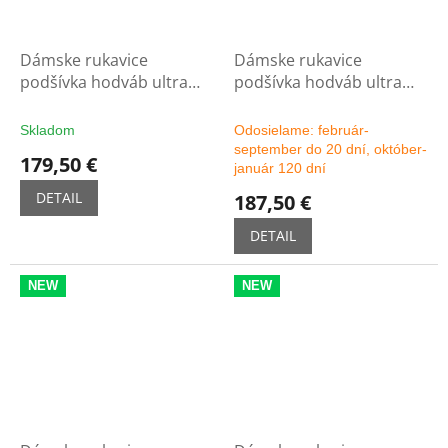
Dámske rukavice
Dámske rukavice
podšívka hodváb ultra
podšívka hodváb ultra
dlhé 16C - čierne
dlhé 16C - možnosť
výberu farby
Skladom
Odosielame: február-
september do 20 dní, október-
179,50 €
január 120 dní
DETAIL
187,50 €
DETAIL
NEW
NEW