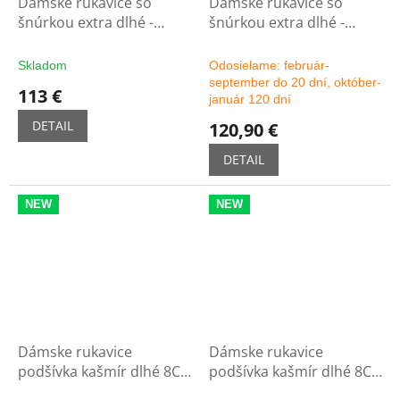
Dámske rukavice so
Dámske rukavice so
šnúrkou extra dlhé -
šnúrkou extra dlhé -
čierne
možnosť výberu farby
Skladom
Odosielame: február-
september do 20 dní, október-
113 €
január 120 dní
DETAIL
120,90 €
DETAIL
NEW
NEW
Dámske rukavice
Dámske rukavice
podšívka kašmír dlhé 8C -
podšívka kašmír dlhé 8C -
čierne
možnosť výberu farby