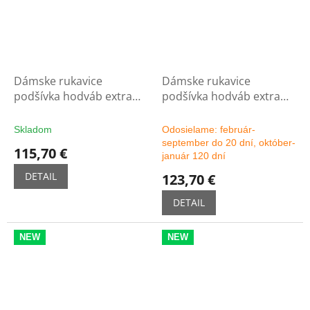
Dámske rukavice
Dámske rukavice
podšívka hodváb extra
podšívka hodváb extra
dlhé 11C - čierne
dlhé 11C - možnosť
výberu farby
Skladom
Odosielame: február-
september do 20 dní, október-
115,70 €
január 120 dní
DETAIL
123,70 €
DETAIL
NEW
NEW