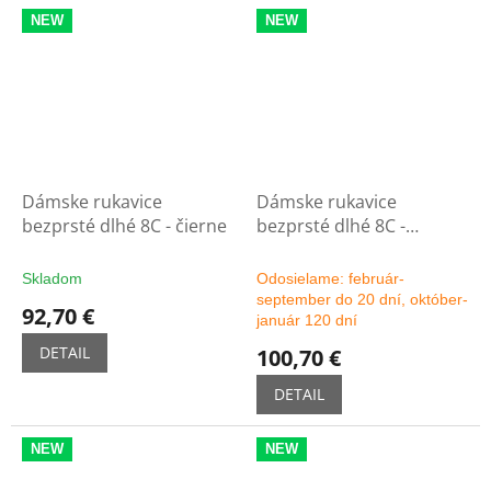
NEW
NEW
Dámske rukavice
Dámske rukavice
bezprsté dlhé 8C - čierne
bezprsté dlhé 8C -
možnosť výberu farby
Skladom
Odosielame: február-
september do 20 dní, október-
92,70 €
január 120 dní
DETAIL
100,70 €
DETAIL
NEW
NEW