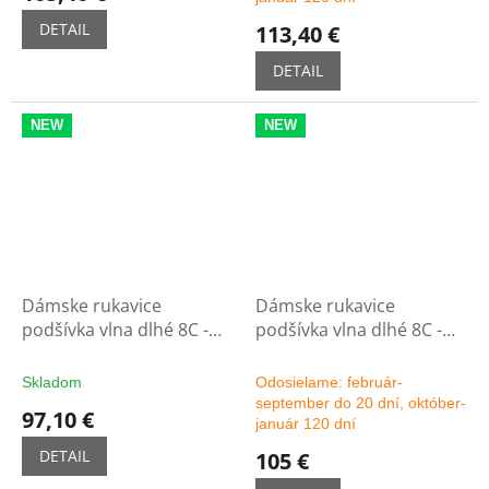
DETAIL
113,40 €
DETAIL
NEW
NEW
Dámske rukavice
Dámske rukavice
podšívka vlna dlhé 8C -
podšívka vlna dlhé 8C -
čierne
možnosť výberu farby
Skladom
Odosielame: február-
september do 20 dní, október-
97,10 €
január 120 dní
DETAIL
105 €