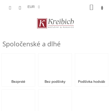
Prejsť
NÁKU
na
EUR
obsah
KOŠÍK
Spoločenské a dlhé
Bezprsté
Bez podšívky
Podšívka hodváb