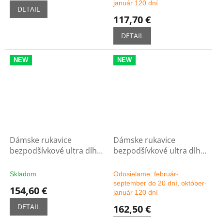
január 120 dní
je
DETAIL
5,0
117,70 €
z
5
DETAIL
hviezdičiek.
NEW
NEW
Dámske rukavice
Dámske rukavice
bezpodšívkové ultra dlhé
bezpodšívkové ultra dlhé
16C - čierne
16C - možnosť výberu
farby
Skladom
Odosielame: február-
september do 20 dní, október-
154,60 €
január 120 dní
DETAIL
162,50 €