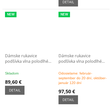
DETAIL
NEW
NEW
Dámske rukavice
Dámske rukavice
podšívka vlna polodlhé
podšívka vlna polodlhé
5C - čierne
5C - možnosť výberu
farby
Skladom
Odosielame: február-
september do 20 dní, október-
89,60 €
január 120 dní
DETAIL
97,50 €
DETAIL