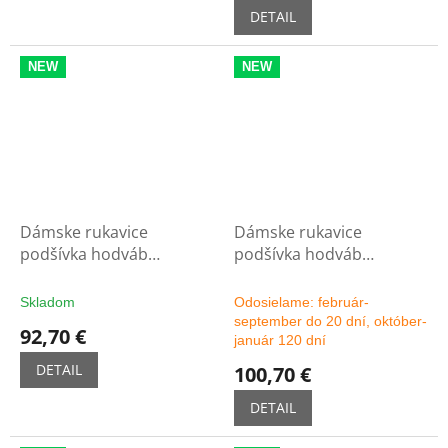
DETAIL
NEW
NEW
Dámske rukavice
Dámske rukavice
podšívka hodváb
podšívka hodváb
polodlhé 5C - čierne
polodlhé 5C - možnosť
výberu farby
Skladom
Odosielame: február-
september do 20 dní, október-
92,70 €
január 120 dní
DETAIL
100,70 €
DETAIL