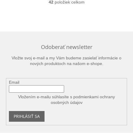
42
položiek celkom
O
v
l
á
d
a
c
i
Odoberať newsletter
e
p
Vložte svoj e-mail a my Vám budeme zasielať informácie o
r
nových produktoch na našom e-shope.
v
k
y
v
Email
ý
p
Vložením e-mailu súhlasíte s
podmienkami ochrany
i
osobných údajov
s
u
PRIHLÁSIŤ SA