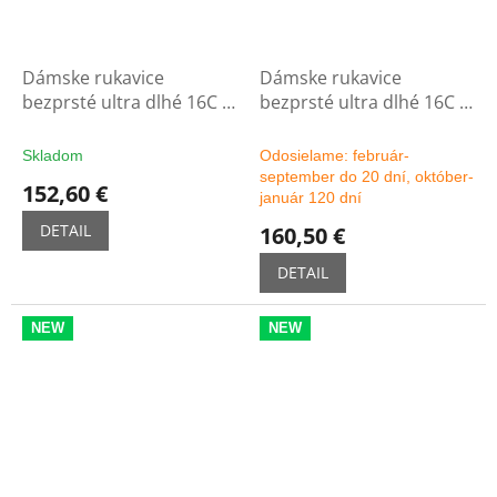
Dámske rukavice
Dámske rukavice
bezprsté ultra dlhé 16C -
bezprsté ultra dlhé 16C -
čierne
možnosť výberu farby
Skladom
Odosielame: február-
september do 20 dní, október-
152,60 €
január 120 dní
DETAIL
160,50 €
DETAIL
NEW
NEW