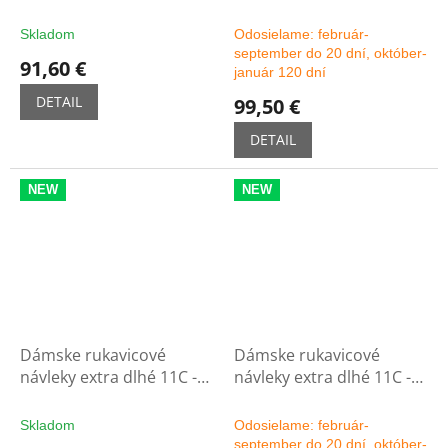
možnosť výberu farby.
Skladom
Odosielame: február-
september do 20 dní, október-
91,60 €
január 120 dní
DETAIL
99,50 €
DETAIL
NEW
NEW
Dámske rukavicové
Dámske rukavicové
návleky extra dlhé 11C -
návleky extra dlhé 11C -
čierne
možnosť výberu farby
Skladom
Odosielame: február-
september do 20 dní, október-