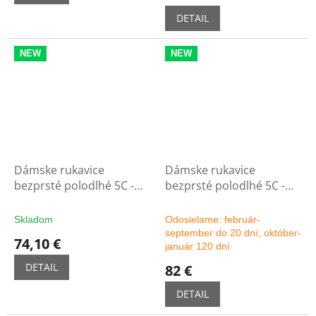
DETAIL
NEW
NEW
Dámske rukavice
Dámske rukavice
bezprsté polodlhé 5C -
bezprsté polodlhé 5C -
čierne
možnosť výberu farby
Skladom
Odosielame: február-
september do 20 dní, október-
74,10 €
január 120 dní
DETAIL
82 €
DETAIL