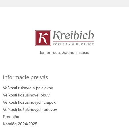
Z
á
p
ä
t
i
e
len príroda, žiadne imitácie
Informácie pre vás
Veľkosti rukavíc a palčiakov
Veľkosti kožušinovej obuvi
Veľkosti kožušinových čiapok
Veľkosti kožušinových odevov
Predajňa
Katalóg 2024/2025