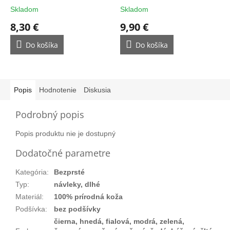
rukavice
Skladom
Skladom
8,30 €
9,90 €
Do košíka
Do košíka
Popis
Hodnotenie
Diskusia
Podrobný popis
Popis produktu nie je dostupný
Dodatočné parametre
Kategória
:
Bezprsté
Typ
:
návleky, dlhé
Materiál
:
100% prírodná koža
Podšívka
:
bez podšívky
čierna, hnedá, fialová, modrá, zelená,