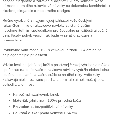
pôsobiť elegantne a zároveň si dopriať luxusný komfort. Naše
dámske extra dlhé rukavicové návleky sú dokonalou kombináciou
klasickej elegancie a moderného designu.
Ručne vyrábané z najjemnejšej jahňacej kože českými
rukavičkármi, tieto rukavicové návleky sa stanú vašim
neodmysliteľným spoločníkom pre špeciálne príležitosti aj bežný
deň. Každý pohyb vašich rúk bude vyzerať graciózne a
premyslene.
Ponúkame vám model 16C s celkovou dĺžkou ± 54 cm na tie
najelegantnejšie príležitosti.
Vďaka kvalitnej jahňacej koži a precíznej českej výrobe sa môžete
spoľahnúť na to, že vaše rukavicové návleky vydržia nielen jednu
sezónu, ale stanú sa vašou stálicou na dlhé roky. Vaše ruky
získavajú nielen ochranu pred chladom, ale aj nekonečný pocit
pohodlia a jemnosti.
Farba:
viď vzorkovník farieb
Materiál:
jahňatina -
100% prírodná koža
Prevedenie:
bezpodšívkové návleky
Celková dĺžka:
podľa veľkosti
± 54 cm