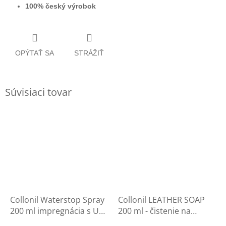
100% český výrobok
OPÝTAŤ SA
STRÁŽIŤ
Súvisiaci tovar
Collonil Waterstop Spray
Collonil LEATHER SOAP
200 ml impregnácia s UV
200 ml - čistenie na
filtrom - ochrana na
rukavice