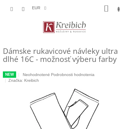
Prejsť
NÁKU
na
EUR
obsah
KOŠÍK
Dámske rukavicové návleky ultra
dlhé 16C - možnosť výberu farby
Priemerné
Neohodnotené
Podrobnosti hodnotenia
NEW
hodnotenie
Značka:
Kreibich
produktu
je
0,0
z
5
hviezdičiek.