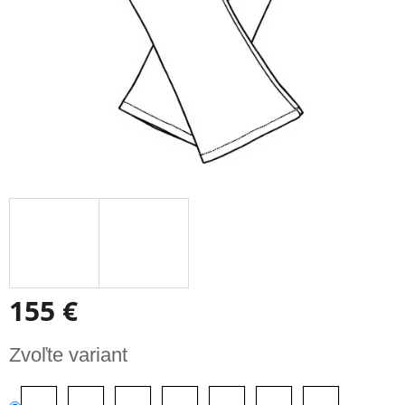
155 €
Jednotková
Zvoľte variant
cena: