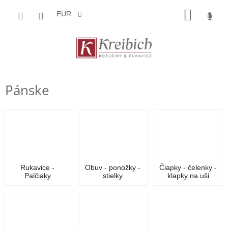
Prejsť
NÁKU
na
EUR
obsah
KOŠÍK
Pánske
Rukavice -
Obuv - ponožky -
Čiapky - čelenky -
Palčiaky
stielky
klapky na uši