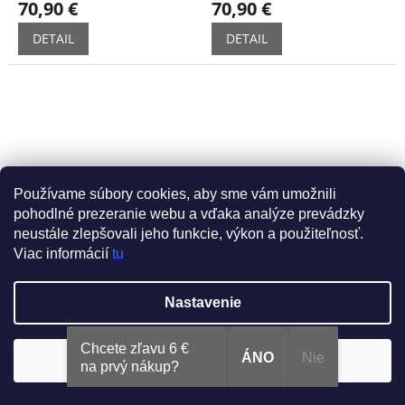
70,90 €
70,90 €
DETAIL
DETAIL
Používame súbory cookies, aby sme vám umožnili
pohodlné prezeranie webu a vďaka analýze prevádzky
Pánske rukavice s
Pánske rukavice vodičské
neustále zlepšovali jeho funkcie, výkon a použiteľnosť.
podšívkou vlna - čierne
- zelené
Viac informácií
tu
.
Skladom
Skladom
Nastavenie
76,90 €
68,60 €
Chcete zľavu 6 €
DETAIL
DETAIL
ÁNO
Nie
Súhlasím
na prvý nákup?