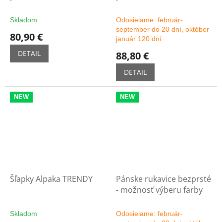
zelené
možnosť výberu farby
Skladom
Odosielame: február-
september do 20 dní, október-
80,90 €
január 120 dní
DETAIL
88,80 €
DETAIL
NEW
NEW
Šľapky Alpaka TRENDY
Pánske rukavice bezprsté
- možnosť výberu farby
Skladom
Odosielame: február-