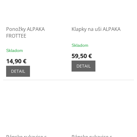
Ponožky ALPAKA
Klapky na uši ALPAKA
FROTTEE
Skladom
Priemerné
Skladom
hodnotenie
59,50 €
produktu
14,90 €
je
DETAIL
5,0
DETAIL
z
5
hviezdičiek.