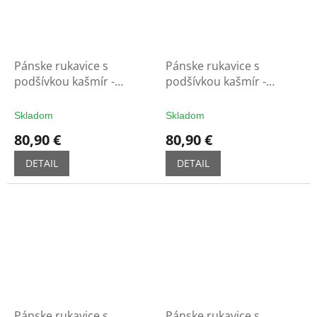
Pánske rukavice s
Pánske rukavice s
podšívkou kašmír -
podšívkou kašmír -
sv.koňak
nám.modré
Skladom
Skladom
80,90 €
80,90 €
DETAIL
DETAIL
Pánske rukavice s
Pánske rukavice s