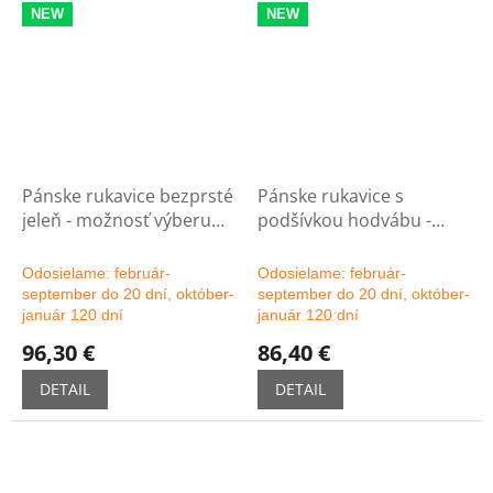
NEW
NEW
Pánske rukavice bezprsté
Pánske rukavice s
jeleň - možnosť výberu
podšívkou hodvábu -
farby
možnosť výberu farby
Odosielame: február-
Odosielame: február-
september do 20 dní, október-
september do 20 dní, október-
január 120 dní
január 120 dní
96,30 €
86,40 €
DETAIL
DETAIL