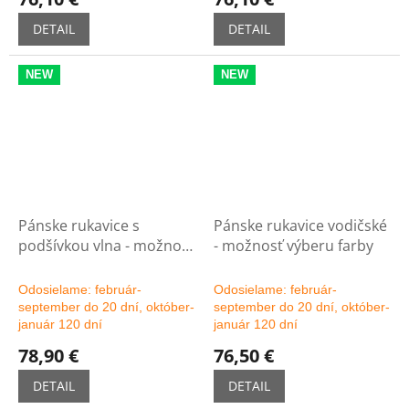
DETAIL
DETAIL
NEW
NEW
Pánske rukavice s
Pánske rukavice vodičské
podšívkou vlna - možnosť
- možnosť výberu farby
výberu farby
Odosielame: február-
Odosielame: február-
september do 20 dní, október-
september do 20 dní, október-
január 120 dní
január 120 dní
78,90 €
76,50 €
DETAIL
DETAIL