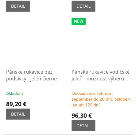
DETAIL
DETAIL
NEW
Pánske rukavice bez
Pánske rukavice vodičské
podšívky - jeleň čierne
jeleň - možnosť výberu
farby
Skladom
Odosielame: február-
september do 20 dní, október-
89,20 €
január 120 dní
DETAIL
96,30 €
DETAIL