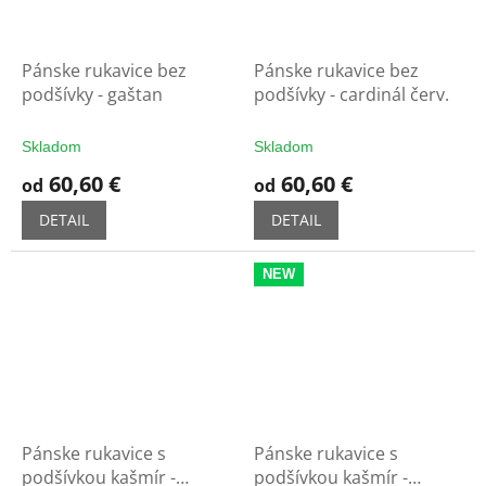
Pánske rukavice bez
Pánske rukavice bez
podšívky - gaštan
podšívky - cardinál červ.
Skladom
Skladom
60,60 €
60,60 €
od
od
DETAIL
DETAIL
NEW
Pánske rukavice s
Pánske rukavice s
podšívkou kašmír -
podšívkou kašmír -