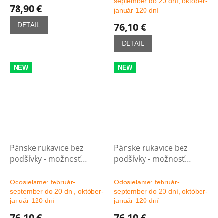
september do 20 dní, október-
78,90 €
január 120 dní
DETAIL
76,10 €
DETAIL
NEW
NEW
Pánske rukavice bez
Pánske rukavice bez
podšívky - možnosť
podšívky - možnosť
výberu farby
výberu farby
Odosielame: február-
Odosielame: február-
september do 20 dní, október-
september do 20 dní, október-
január 120 dní
január 120 dní
76,10 €
76,10 €