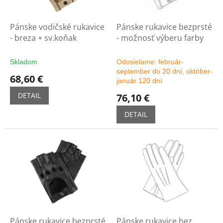
o
r
v
o
d
Pánske vodičské rukavice
Pánske rukavice bezprsté
u
- breza + sv.koňak
- možnosť výberu farby
k
t
Skladom
Odosielame: február-
o
september do 20 dní, október-
68,60 €
v
január 120 dní
DETAIL
76,10 €
DETAIL
Pánske rukavice bezprsté
Pánske rukavice bez