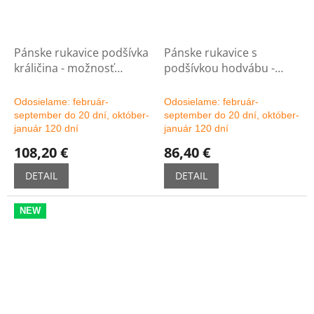
Pánske rukavice podšívka
Pánske rukavice s
králičina - možnosť
podšívkou hodvábu -
výberu farby
možnosť výberu farby
Odosielame: február-
Odosielame: február-
september do 20 dní, október-
september do 20 dní, október-
január 120 dní
január 120 dní
108,20 €
86,40 €
DETAIL
DETAIL
NEW