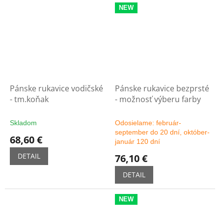
NEW
Pánske rukavice vodičské
Pánske rukavice bezprsté
- tm.koňak
- možnosť výberu farby
Skladom
Odosielame: február-
september do 20 dní, október-
68,60 €
január 120 dní
DETAIL
76,10 €
DETAIL
NEW