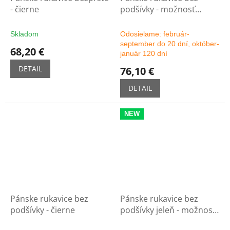
- čierne
podšívky - možnosť
výberu farby
Skladom
Odosielame: február-
september do 20 dní, október-
68,20 €
január 120 dní
DETAIL
76,10 €
DETAIL
NEW
Pánske rukavice bez
Pánske rukavice bez
podšívky - čierne
podšívky jeleň - možnosť
výberu farby