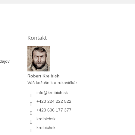
Kontakt
dajov
Robert Kreibich
Váš kožušník a rukavičkár
info
@
kreibich.sk
+420 224 222 522
+420 606 177 377
kreibichsk
kreibichsk