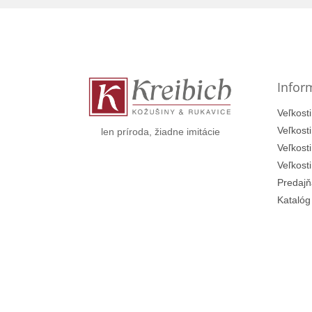
Z
á
p
ä
t
Infor
i
e
Veľkosti
Veľkost
len príroda, žiadne imitácie
Veľkost
Veľkost
Predajň
Katalóg