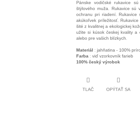
Pánske vodičské rukavice s
štýlového muža. Rukavice sú v
ochranu pri riadení. Rukavice 
akúkoľvek príležitosť. Rukavic
šité z kvalitnej a ekologickej k
užite si kúsok českej kvality 
alebo pre vašich blízkych.
Materiál
: jahňatina - 100% prí
Farba
: viď vzorkovník farieb
100% český výrobok
TLAČ
OPÝTAŤ SA