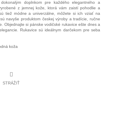
ú dokonalým doplnkom pre každého elegantného a
yrobené z jemnej kože, ktorá vám zaistí pohodlie a
sú tiež módne a univerzálne, môžete si ich vziať na
e sú navyše produktom českej výroby a tradície, ručne
ože. Objednajte si pánske vodičské rukavice ešte dnes a
a elegancie. Rukavice sú ideálnym darčekom pre seba
rodná koža
STRÁŽIŤ