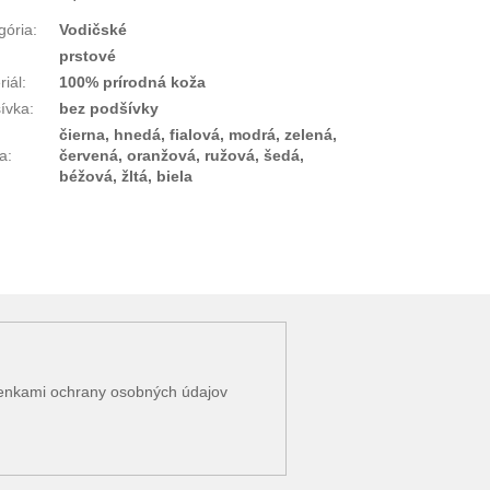
gória
:
Vodičské
prstové
riál
:
100% prírodná koža
ívka
:
bez podšívky
čierna, hnedá, fialová, modrá, zelená,
a
:
červená, oranžová, ružová, šedá,
béžová, žltá, biela
enkami ochrany osobných údajov