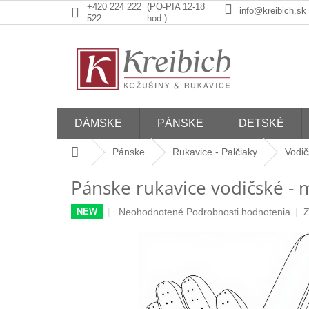
Prejsť
+420 224 222
(PO-PIA 12-18
info@kreibich.sk
na
522
hod.)
obsah
DÁMSKE
PÁNSKE
DETSKÉ
Domov
Pánske
Rukavice - Palčiaky
Vodič
Pánske rukavice vodičské - 
Priemerné
Neohodnotené
Podrobnosti hodnotenia
Z
NEW
hodnotenie
produktu
je
0,0
z
5
hviezdičiek.