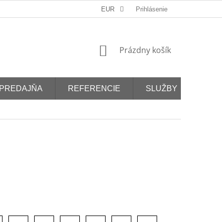
EUR
Prihlásenie
NÁKUPNÝ
Prázdny košík
KOŠÍK
PREDAJŇA
REFERENCIE
SLUŽBY