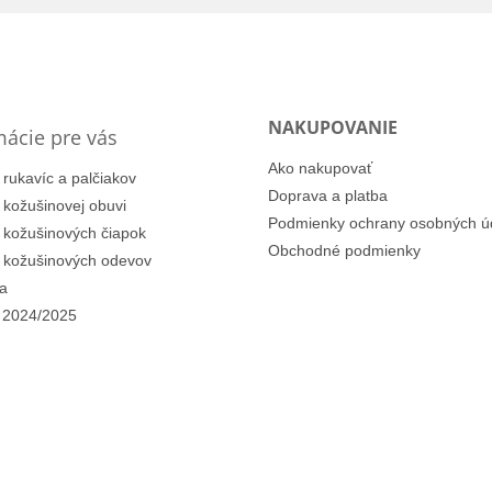
NAKUPOVANIE
mácie pre vás
Ako nakupovať
 rukavíc a palčiakov
Doprava a platba
i kožušinovej obuvi
Podmienky ochrany osobných ú
i kožušinových čiapok
Obchodné podmienky
i kožušinových odevov
a
 2024/2025