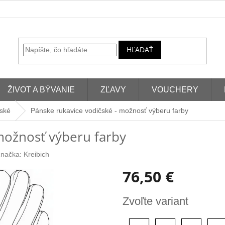
HĽADAŤ
ŽIVOT A BÝVANIE
ZĽAVY
VOUCHERY
ské
Pánske rukavice vodičské - možnosť výberu farby
možnosť výberu farby
načka:
Kreibich
76,50 €
Jednotková
Zvoľte variant
cena: