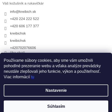
Váš kožušník a rukavičkár
info
@
kreibich.sk
+420 224 222 522
+420 606 177 377
kreibichsk
kreibichsk
+420702076606
(iba chat)
Používame súbory cookies, aby sme vám umožnili
pohodlné prezeranie webu a vďaka analýze prevádzky
Prijímame online platby
neustále zlepšovali jeho funkcie, výkon a použiteľnosť.
Viac informácií
tu
.
Vytvoril Shoptet
Nastavenie
Copyright 2026
KREIBICH kožušiny & rukavice
. Všetky práva
Súhlasím
vyhradené.