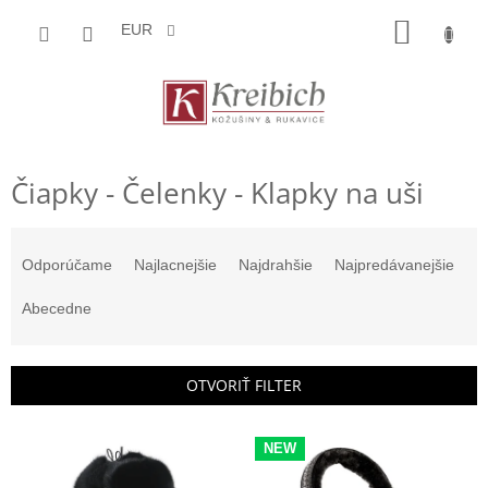
Prejsť
NÁKU
na
EUR
obsah
KOŠÍK
Čiapky - Čelenky - Klapky na uši
R
a
Odporúčame
Najlacnejšie
Najdrahšie
Najpredávanejšie
d
e
Abecedne
n
i
e
OTVORIŤ FILTER
p
r
V
o
NEW
ý
d
p