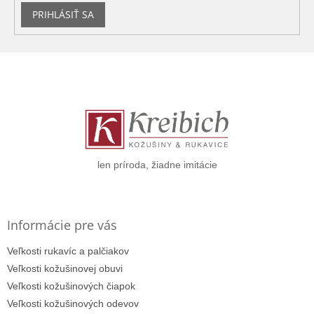
u
PRIHLÁSIŤ SA
Z
á
p
ä
t
i
e
len príroda, žiadne imitácie
Informácie pre vás
Veľkosti rukavíc a palčiakov
Veľkosti kožušinovej obuvi
Veľkosti kožušinových čiapok
Veľkosti kožušinových odevov