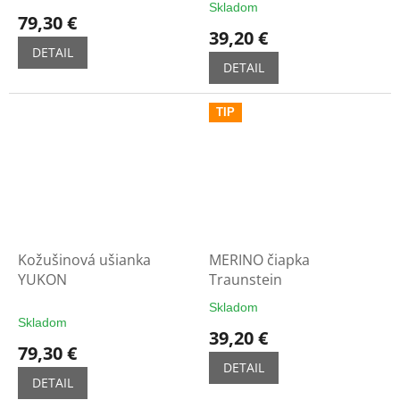
Skladom
hodnotenie
79,30 €
produktu
39,20 €
je
DETAIL
5,0
DETAIL
z
5
TIP
hviezdičiek.
Kožušinová ušianka
MERINO čiapka
YUKON
Traunstein
Skladom
Priemerné
Skladom
hodnotenie
39,20 €
produktu
79,30 €
je
DETAIL
5,0
DETAIL
z