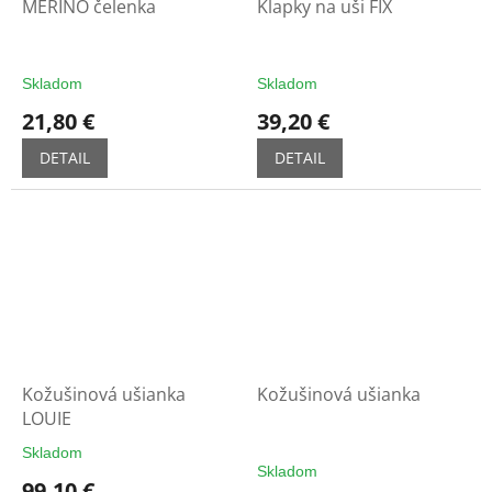
MERINO čelenka
Klapky na uši FIX
Skladom
Skladom
21,80 €
39,20 €
DETAIL
DETAIL
Kožušinová ušianka
Kožušinová ušianka
LOUIE
Skladom
Priemerné
Skladom
hodnotenie
99,10 €