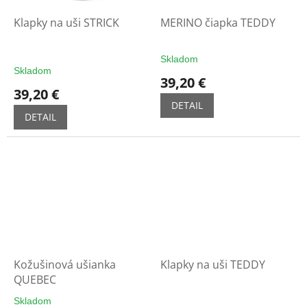
Klapky na uši STRICK
MERINO čiapka TEDDY
Skladom
Priemerné
Skladom
hodnotenie
39,20 €
produktu
39,20 €
je
DETAIL
5,0
DETAIL
z
5
hviezdičiek.
Kožušinová ušianka
Klapky na uši TEDDY
QUEBEC
Skladom
Priemerné