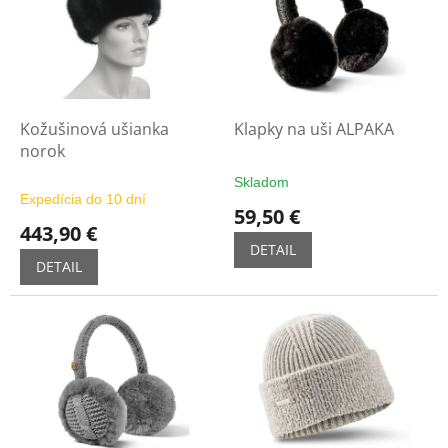
u
i
k
s
t
p
o
r
v
o
d
Kožušinová ušianka
Klapky na uši ALPAKA
u
norok
k
Skladom
Priemerné
t
Expedícia do 10 dní
hodnotenie
59,50 €
o
produktu
443,90 €
v
je
DETAIL
5,0
DETAIL
z
5
hviezdičiek.