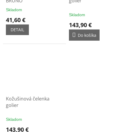
BRUNO
golier
Skladom
Priemerné
Skladom
hodnotenie
41,60 €
produktu
143,90 €
je
DETAIL
5,0
Do košíka
z
5
hviezdičiek.
Kožušinová čelenka
golier
Skladom
143,90 €