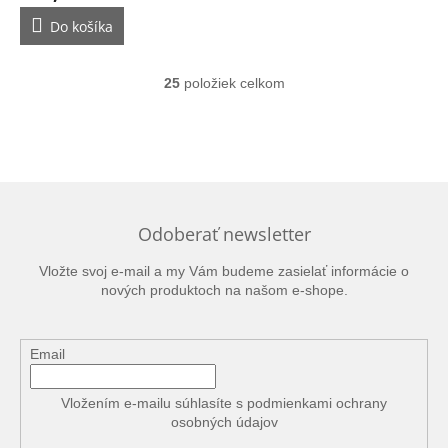
Do košíka
25
položiek celkom
O
v
l
á
d
a
c
i
Odoberať newsletter
e
p
Vložte svoj e-mail a my Vám budeme zasielať informácie o
r
nových produktoch na našom e-shope.
v
k
y
v
Email
ý
p
Vložením e-mailu súhlasíte s
podmienkami ochrany
i
osobných údajov
s