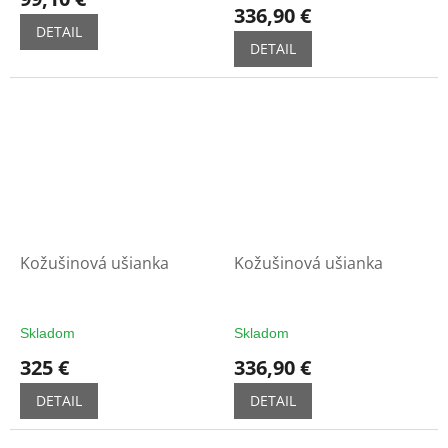
produktu
336,90 €
je
DETAIL
4,4
DETAIL
z
5
hviezdičiek.
Kožušinová ušianka
Kožušinová ušianka
Skladom
Skladom
325 €
336,90 €
DETAIL
DETAIL