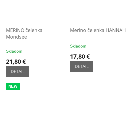
MERINO čelenka
Merino čelenka HANNAH
Mondsee
Skladom
Priemerné
Skladom
hodnotenie
17,80 €
produktu
21,80 €
je
DETAIL
5,0
DETAIL
z
5
NEW
hviezdičiek.