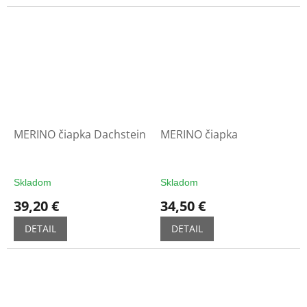
5
hviezdičiek.
MERINO čiapka Dachstein
MERINO čiapka
Skladom
Skladom
39,20 €
34,50 €
DETAIL
DETAIL