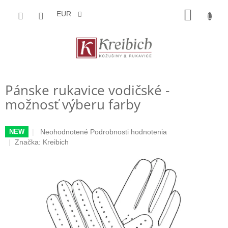
Prejsť
NÁKU
na
EUR
obsah
KOŠÍK
Pánske rukavice vodičské -
možnosť výberu farby
Priemerné
Neohodnotené
Podrobnosti hodnotenia
NEW
hodnotenie
Značka:
Kreibich
produktu
je
0,0
z
5
hviezdičiek.