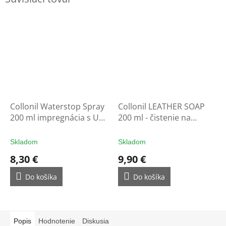
Collonil Waterstop Spray
Collonil LEATHER SOAP
200 ml impregnácia s UV
200 ml - čistenie na
filtrom - ochrana na
rukavice
rukavice
Skladom
Skladom
8,30 €
9,90 €
Do košíka
Do košíka
Popis
Hodnotenie
Diskusia