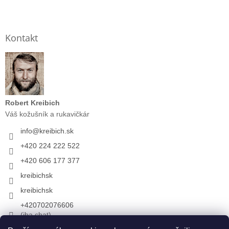
Kontakt
Robert Kreibich
Váš kožušník a rukavičkár
info
@
kreibich.sk
+420 224 222 522
+420 606 177 377
kreibichsk
kreibichsk
+420702076606
(iba chat)