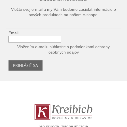
Vložte svoj e-mail a my Vám budeme zasielať informácie o
nových produktoch na našom e-shope.
Email
Vložením e-mailu súhlasíte s
podmienkami ochrany
osobných údajov
PRIHLÁSIŤ SA
Z
á
p
ä
t
i
e
len príroda, žiadne imitácie