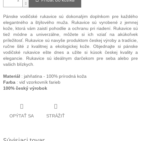
Pánske vodičské rukavice sú dokonalým doplnkom pre každého
elegantného a štýlového muža. Rukavice sú vyrobené z jemnej
kože, ktorá vám zaistí pohodlie a ochranu pri riadení. Rukavice sú
tiež módne a univerzálne, môžete si ich vziať na akúkoľvek
príležitosť. Rukavice sú navyše produktom českej výroby a tradície,
ručne šité z kvalitnej a ekologickej kože. Objednajte si pánske
vodičské rukavice ešte dnes a užite si kúsok českej kvality a
elegancie. Rukavice sú ideálnym darčekom pre seba alebo pre
vašich blízkych.
Materiál
: jahňatina - 100% prírodná koža
Farba
: viď vzorkovník farieb
100% český výrobok
OPÝTAŤ SA
STRÁŽIŤ
Súvisiaci tovar