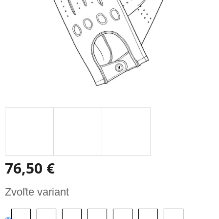
76,50 €
Jednotková
Zvoľte variant
cena: