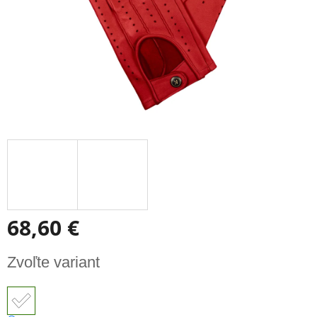
68,60 €
Jednotková
Zvoľte variant
cena: