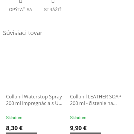
OPÝTAŤ SA
STRÁŽIŤ
Súvisiaci tovar
Collonil Waterstop Spray
Collonil LEATHER SOAP
200 ml impregnácia s UV
200 ml - čistenie na
filtrom - ochrana na
rukavice
rukavice
Skladom
Skladom
8,30 €
9,90 €