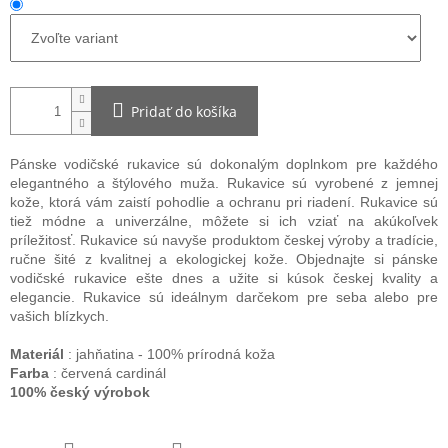
Pridať do košíka
Pánske vodičské rukavice sú dokonalým doplnkom pre každého
elegantného a štýlového muža. Rukavice sú vyrobené z jemnej
kože, ktorá vám zaistí pohodlie a ochranu pri riadení. Rukavice sú
tiež módne a univerzálne, môžete si ich vziať na akúkoľvek
príležitosť. Rukavice sú navyše produktom českej výroby a tradície,
ručne šité z kvalitnej a ekologickej kože. Objednajte si pánske
vodičské rukavice ešte dnes a užite si kúsok českej kvality a
elegancie. Rukavice sú ideálnym darčekom pre seba alebo pre
vašich blízkych.
Materiál
: jahňatina - 100% prírodná koža
Farba
: červená cardinál
100% český výrobok