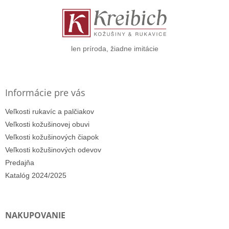
ä
t
i
e
len príroda, žiadne imitácie
Informácie pre vás
Veľkosti rukavíc a palčiakov
Veľkosti kožušinovej obuvi
Veľkosti kožušinových čiapok
Veľkosti kožušinových odevov
Predajňa
Katalóg 2024/2025
NAKUPOVANIE