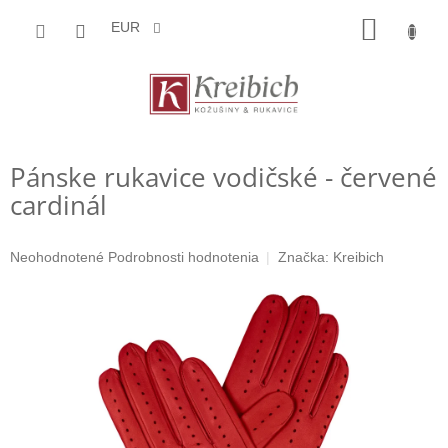
Prejsť
NÁKU
na
EUR
obsah
KOŠÍK
Pánske rukavice vodičské - červené
cardinál
Priemerné
Neohodnotené
Podrobnosti hodnotenia
Značka:
Kreibich
hodnotenie
produktu
je
0,0
z
5
hviezdičiek.