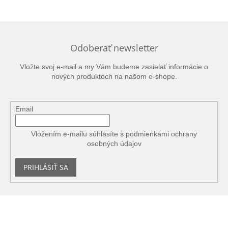
Odoberať newsletter
Vložte svoj e-mail a my Vám budeme zasielať informácie o
nových produktoch na našom e-shope.
Email
Vložením e-mailu súhlasíte s
podmienkami ochrany
osobných údajov
PRIHLÁSIŤ SA
Z
á
p