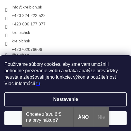
info
@
kreibich.sk
+420 224 222 522
+420 606 177 377
kreibichsk
kreibichsk
+420702076606
(iba chat)
Používame súbory cookies, aby sme vám umožnili
pohodlné prezeranie webu a vďaka analýze prevádzky
Prijímame online platby
neustále zlepšovali jeho funkcie, výkon a použiteľnosť.
Viac informácií
tu
.
Vytvoril Shoptet
Nastavenie
Copyright 2026
KREIBICH kožušiny & rukavice
. Všetky práva
Chcete zľavu 6 €
ÁNO
Nie
Súhlasím
vyhradené.
na prvý nákup?