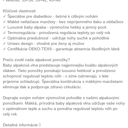
• Veľkosti: 35–38, 39–42, 43–46
Kľúčové vlastnosti:
✓ Špeciálne pre diabetikov - šetrné k citlivým nohám
✓ Mäkké netlačiace manžety - bez nepríjemného tlaku a obtlačkov
✓ Luxusné baby alpaka - výnimočne hebký a jemný pocit
✓ Termoregulácia - prirodzená regulácia teploty po celý rok
✓ Optimálna priedušnosť - udržuje nohy suché a pohodlné
✓ Unisex design - vhodné pre ženy aj mužov
✓ Certifikácia OEKO-TEX® - garantuje absencia škodlivých látok
Prečo zvoliť naše alpakové ponožky?
Baby alpaková vlna predstavuje najjemnejšiu kvalitu alpakových
vlákien. Tieto ponožky ponúkajú luxusnú hebkosť a prirodzenú
schopnosť regulovať teplotu nôh - v zime zahrievajú, v lete
príjemne ochladzujú. Špeciálna konštrukcia s mäkkými manžetami
eliminuje tlak a podporuje zdravú cirkuláciu.
Doprajte svojim nohám výnimočné pohodlie s našimi alpakovými
ponožkami. Mäkká, prírodná baby alpaková vlna udržuje vaše nohy
v optimálnom teple a suchu a pomáha regulovať teplotu nôh po
celý rok.
Detailné informácie