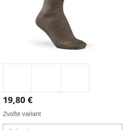
19,80 €
Jednotková
Zvoľte variant
cena: