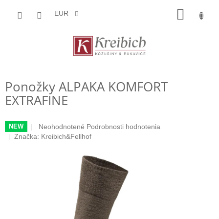
Prejsť
NÁKU
na
EUR
obsah
KOŠÍK
Ponožky ALPAKA KOMFORT
EXTRAFINE
Priemerné
Neohodnotené
Podrobnosti hodnotenia
NEW
hodnotenie
Značka:
Kreibich&Fellhof
produktu
je
0,0
z
5
hviezdičiek.