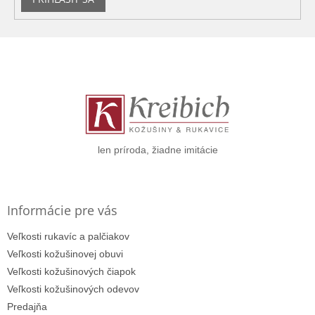
Z
á
p
ä
t
i
e
len príroda, žiadne imitácie
Informácie pre vás
Veľkosti rukavíc a palčiakov
Veľkosti kožušinovej obuvi
Veľkosti kožušinových čiapok
Veľkosti kožušinových odevov
Predajňa