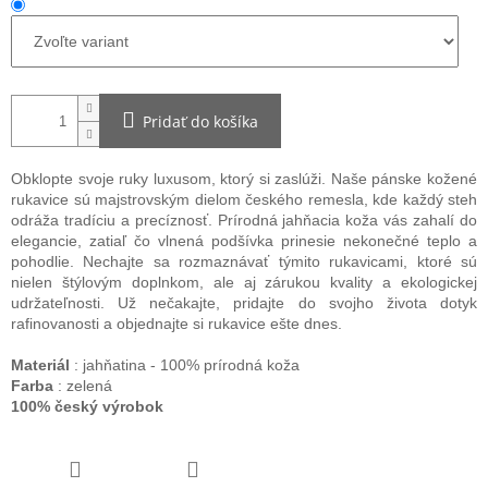
Pridať do košíka
Obklopte svoje ruky luxusom, ktorý si zaslúži. Naše pánske kožené
rukavice sú majstrovským dielom českého remesla, kde každý steh
odráža tradíciu a precíznosť. Prírodná jahňacia koža vás zahalí do
elegancie, zatiaľ čo vlnená podšívka prinesie nekonečné teplo a
pohodlie. Nechajte sa rozmaznávať týmito rukavicami, ktoré sú
nielen štýlovým doplnkom, ale aj zárukou kvality a ekologickej
udržateľnosti. Už nečakajte, pridajte do svojho života dotyk
rafinovanosti a objednajte si rukavice ešte dnes.
Materiál
: jahňatina - 100% prírodná koža
Farba
: zelená
100% český výrobok