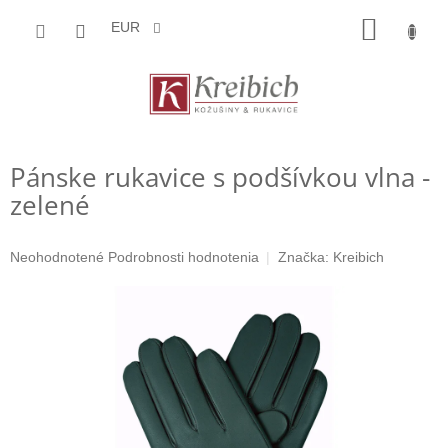
Prejsť
NÁKU
na
EUR
obsah
KOŠÍK
Pánske rukavice s podšívkou vlna -
zelené
Priemerné
Neohodnotené
Podrobnosti hodnotenia
Značka:
Kreibich
hodnotenie
produktu
je
0,0
z
5
hviezdičiek.