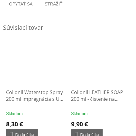
OPÝTAŤ SA
STRÁŽIŤ
Súvisiaci tovar
Collonil Waterstop Spray
Collonil LEATHER SOAP
200 ml impregnácia s UV
200 ml - čistenie na
filtrom - ochrana na
rukavice
rukavice
Skladom
Skladom
8,30 €
9,90 €
Do košíka
Do košíka