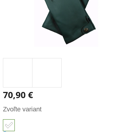
70,90 €
Jednotková
Zvoľte variant
cena: