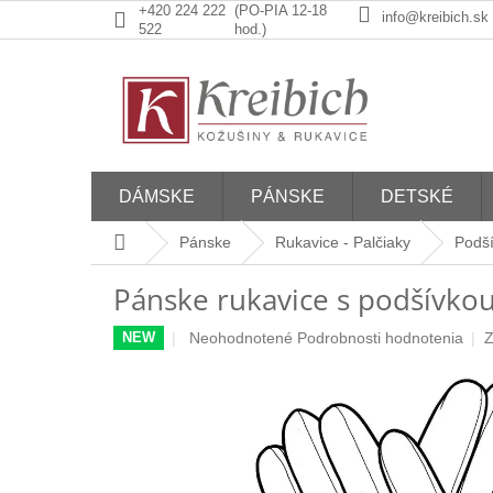
Prejsť
+420 224 222
(PO-PIA 12-18
info@kreibich.sk
na
522
hod.)
obsah
DÁMSKE
PÁNSKE
DETSKÉ
Domov
Pánske
Rukavice - Palčiaky
Podš
Pánske rukavice s podšívko
Priemerné
Neohodnotené
Podrobnosti hodnotenia
Z
NEW
hodnotenie
produktu
je
0,0
z
5
hviezdičiek.