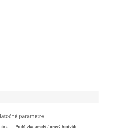
atočné parametre
gória
:
Podšívka umelý / pravý hodváb