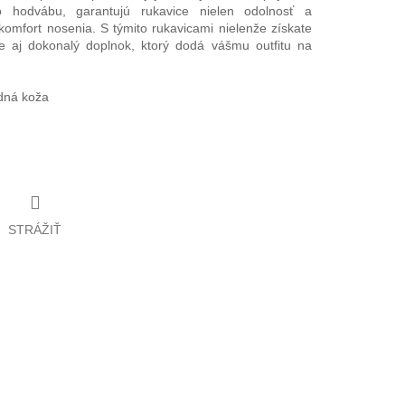
 hodvábu, garantujú rukavice nielen odolnosť a
 komfort nosenia. S týmito rukavicami nielenže získate
le aj dokonalý doplnok, ktorý dodá vášmu outfitu na
odná koža
STRÁŽIŤ