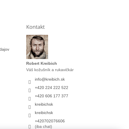
Kontakt
dajov
Robert Kreibich
Váš kožušník a rukavičkár
info
@
kreibich.sk
+420 224 222 522
+420 606 177 377
kreibichsk
kreibichsk
+420702076606
(iba chat)