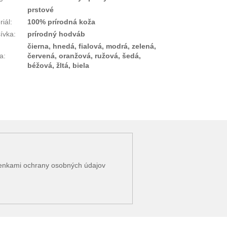
prstové
riál
:
100% prírodná koža
ívka
:
prírodný hodváb
čierna, hnedá, fialová, modrá, zelená,
a
:
červená, oranžová, ružová, šedá,
béžová, žltá, biela
enkami ochrany osobných údajov