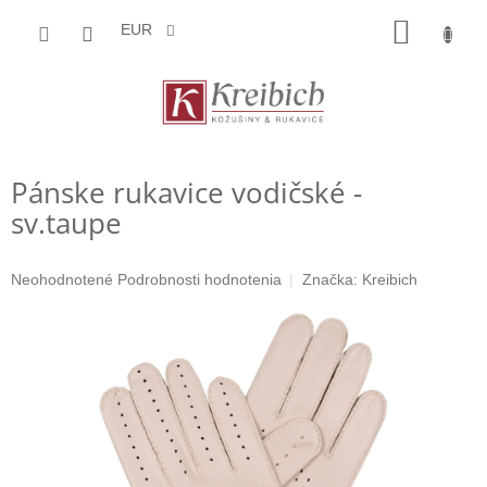
Prejsť
NÁKU
na
EUR
obsah
KOŠÍK
Pánske rukavice vodičské -
sv.taupe
Priemerné
Neohodnotené
Podrobnosti hodnotenia
Značka:
Kreibich
hodnotenie
produktu
je
0,0
z
5
hviezdičiek.