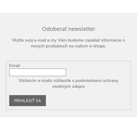
Odoberať newsletter
Vložte svoj e-mail a my Vám budeme zasielať informácie o
nových produktoch na našom e-shope.
Email
Vložením e-mailu súhlasíte s
podmienkami ochrany
osobných údajov
PRIHLÁSIŤ SA
Z
á
p