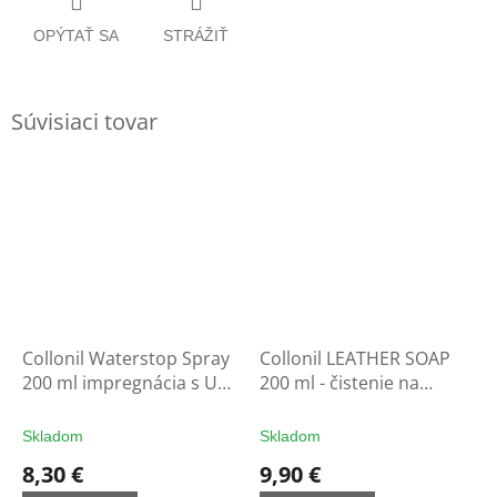
OPÝTAŤ SA
STRÁŽIŤ
Súvisiaci tovar
Collonil Waterstop Spray
Collonil LEATHER SOAP
200 ml impregnácia s UV
200 ml - čistenie na
filtrom - ochrana na
rukavice
rukavice
Skladom
Skladom
8,30 €
9,90 €