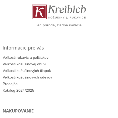
ä
t
i
e
len príroda, žiadne imitácie
Informácie pre vás
Veľkosti rukavíc a palčiakov
Veľkosti kožušinovej obuvi
Veľkosti kožušinových čiapok
Veľkosti kožušinových odevov
Predajňa
Katalóg 2024/2025
NAKUPOVANIE