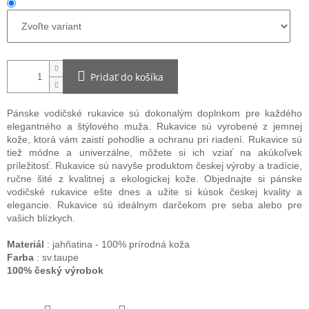
Pridať do košíka
Pánske vodičské rukavice sú dokonalým doplnkom pre každého
elegantného a štýlového muža. Rukavice sú vyrobené z jemnej
kože, ktorá vám zaistí pohodlie a ochranu pri riadení. Rukavice sú
tiež módne a univerzálne, môžete si ich vziať na akúkoľvek
príležitosť. Rukavice sú navyše produktom českej výroby a tradície,
ručne šité z kvalitnej a ekologickej kože. Objednajte si pánske
vodičské rukavice ešte dnes a užite si kúsok českej kvality a
elegancie. Rukavice sú ideálnym darčekom pre seba alebo pre
vašich blízkych.
Materiál
: jahňatina - 100% prírodná koža
Farba
: sv.taupe
100% český výrobok