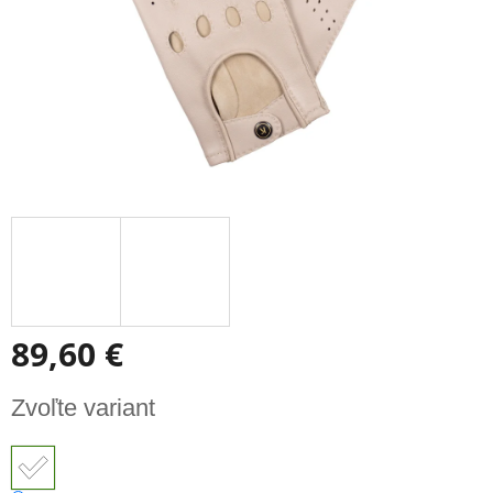
89,60 €
Jednotková
Zvoľte variant
cena: