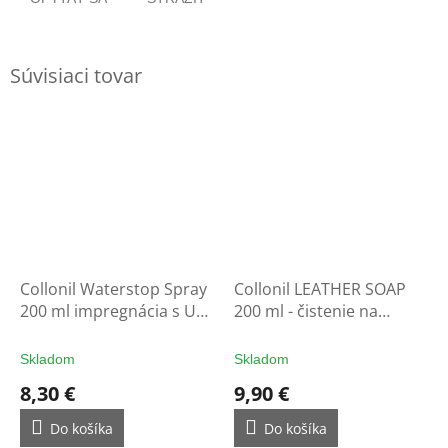
Súvisiaci tovar
Collonil Waterstop Spray
Collonil LEATHER SOAP
200 ml impregnácia s UV
200 ml - čistenie na
filtrom - ochrana na
rukavice
rukavice
Skladom
Skladom
8,30 €
9,90 €
Do košíka
Do košíka