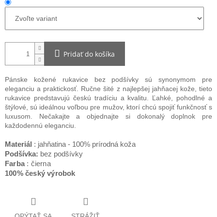
Pridať do košíka
Pánske kožené rukavice bez podšívky sú synonymom pre
eleganciu a praktickosť. Ručne šité z najlepšej jahňacej kože, tieto
rukavice predstavujú českú tradíciu a kvalitu. Ľahké, pohodlné a
štýlové, sú ideálnou voľbou pre mužov, ktorí chcú spojiť funkčnosť s
luxusom. Nečakajte a objednajte si dokonalý doplnok pre
každodennú eleganciu.
Materiál
: jahňatina - 100% prírodná koža
Podšívka:
bez podšívky
Farba
: čierna
100% český výrobok
OPÝTAŤ SA
STRÁŽIŤ