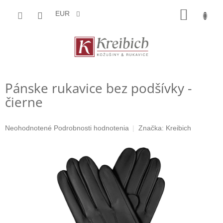
Prejsť
NÁKU
na
EUR
obsah
KOŠÍK
Pánske rukavice bez podšívky -
čierne
Priemerné
Neohodnotené
Podrobnosti hodnotenia
Značka:
Kreibich
hodnotenie
produktu
je
0,0
z
5
hviezdičiek.