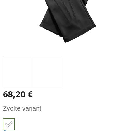
68,20 €
Jednotková
Zvoľte variant
cena: