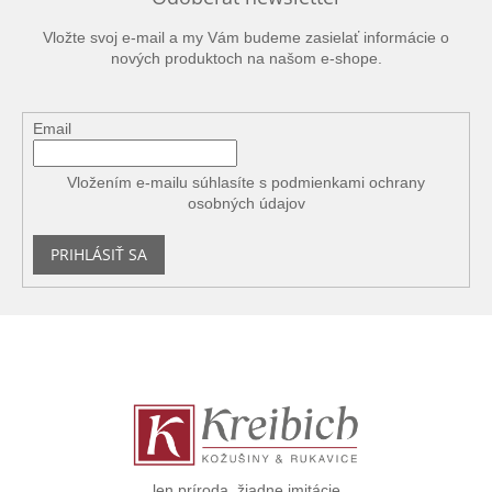
Vložte svoj e-mail a my Vám budeme zasielať informácie o
nových produktoch na našom e-shope.
Email
Vložením e-mailu súhlasíte s
podmienkami ochrany
osobných údajov
PRIHLÁSIŤ SA
Z
á
p
ä
t
i
e
len príroda, žiadne imitácie