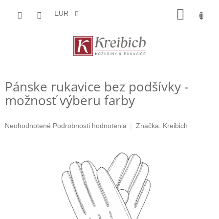
Prejsť
NÁKU
na
EUR
obsah
KOŠÍK
Pánske rukavice bez podšívky -
možnosť výberu farby
Priemerné
Neohodnotené
Podrobnosti hodnotenia
Značka:
Kreibich
hodnotenie
produktu
je
0,0
z
5
hviezdičiek.