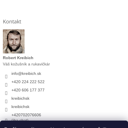
Kontakt
Robert Kreibich
Váš kožušník a rukavičkár
info
@
kreibich.sk
+420 224 222 522
+420 606 177 377
kreibichsk
kreibichsk
+420702076606
(iba chat)