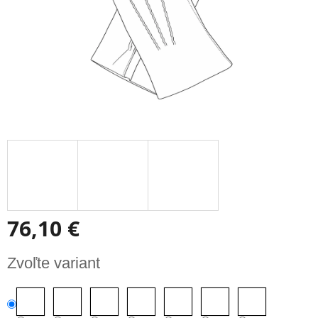
76,10 €
Jednotková
Zvoľte variant
cena: