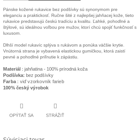
Pánske kožené rukavice bez podšívky sú synonymom pre
eleganciu a praktickosť. Ručne šité z najlepšej jahňacej kože, tieto
rukavice predstavujú českú tradíciu a kvalitu. Ľahké, pohodlné a
štýlové, sú ideálnou voľbou pre mužov, ktorí chcú spojiť funkčnosť s
luxusom.
Dlhší model rukavíc splýva s rukávom a ponúka väčšie krytie.
Vnútorná strana je vybavená elastickou gumičkou, ktorá zaistí
pevné a pohodlné priľnutie k zápästiu.
Materiál
: jahňatina - 100% prírodná koža
Podšívka:
bez podšívky
Farba
: viď vzorkovník farieb
100% český výrobok
OPÝTAŤ SA
STRÁŽIŤ
Súvisiaci tovar