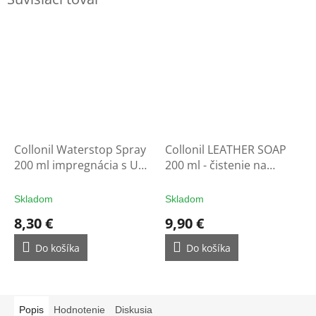
Collonil Waterstop Spray
Collonil LEATHER SOAP
200 ml impregnácia s UV
200 ml - čistenie na
filtrom - ochrana na
rukavice
rukavice
Skladom
Skladom
8,30 €
9,90 €
Do košíka
Do košíka
Popis
Hodnotenie
Diskusia