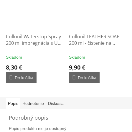
Collonil Waterstop Spray
Collonil LEATHER SOAP
200 ml impregnácia s UV
200 ml - čistenie na
filtrom - ochrana na
rukavice
rukavice
Skladom
Skladom
8,30 €
9,90 €
Do košíka
Do košíka
Popis
Hodnotenie
Diskusia
Podrobný popis
Popis produktu nie je dostupný