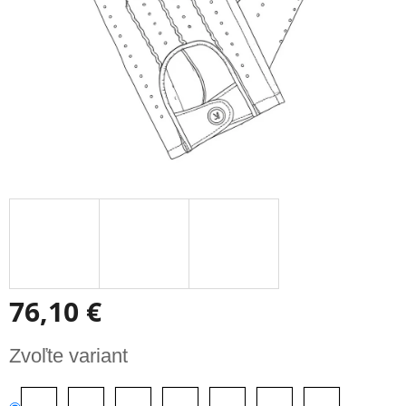
76,10 €
Jednotková
Zvoľte variant
cena: