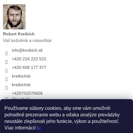
Robert Kreibich
Váš kožušník a rukavičkár
info
@
kreibich.sk
+420 224 222 522
+420 606 177 377
kreibichsk
kreibichsk
+420702076606
(iba chat)
Používame súbory cookies, aby sme vám umožnili
pohodlné prezeranie webu a vďaka analýze prevádzky
Prijímame online platby
neustále zlepšovali jeho funkcie, výkon a použiteľnosť.
Viac informácií
tu
.