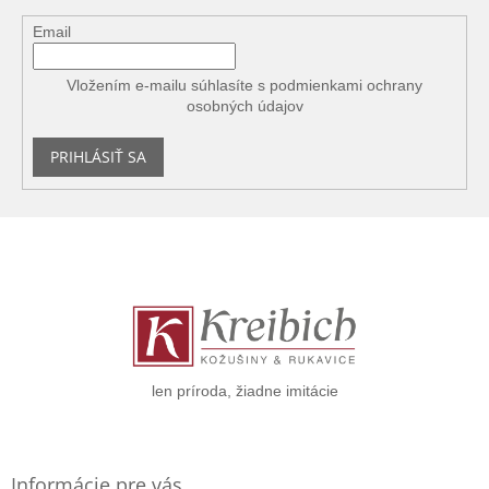
Email
Vložením e-mailu súhlasíte s
podmienkami ochrany
osobných údajov
PRIHLÁSIŤ SA
Z
á
p
ä
t
i
e
len príroda, žiadne imitácie
Informácie pre vás