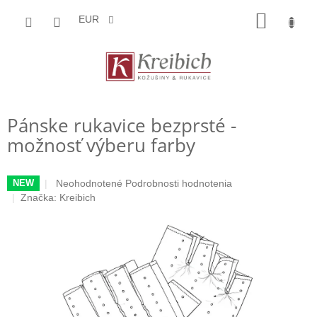
Prejsť
NÁKU
na
EUR
obsah
KOŠÍK
Pánske rukavice bezprsté -
možnosť výberu farby
Priemerné
Neohodnotené
Podrobnosti hodnotenia
NEW
hodnotenie
Značka:
Kreibich
produktu
je
0,0
z
5
hviezdičiek.