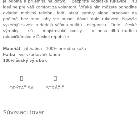
je odolná a príjemná na dotyk.
Bezprsté vodičské rukavice
sú
ideálne pre váš komfort za volantom. Vďaka nim môžete pohodlne
ovládať mobilný telefón, fotiť, písať správy alebo pracovať na
počítači bez toho, aby ste museli dávať dole rukavice. Navyše
vyzerajú skvele a dodajú vášmu outfitu
eleganciu
.
Tieto
české
výrobky
sú
majstrovské kvality
a nesú dlhú tradíciu
rukavičkárstva v Českej republike.
Materiál
:
jahňatina - 100% prírodná koža
Farba
:
viď vzorkovník farieb
100% český výrobok
OPÝTAŤ SA
STRÁŽIŤ
Súvisiaci tovar