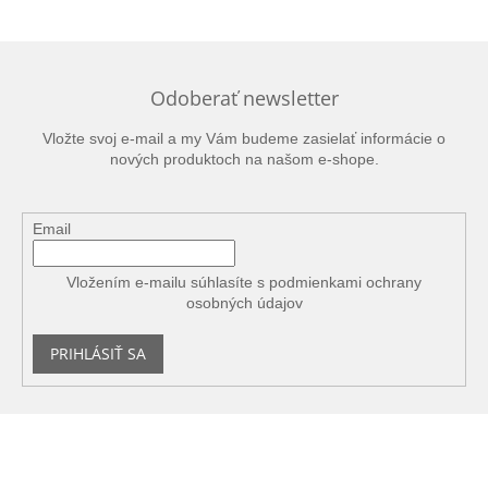
Odoberať newsletter
Vložte svoj e-mail a my Vám budeme zasielať informácie o
nových produktoch na našom e-shope.
Email
Vložením e-mailu súhlasíte s
podmienkami ochrany
osobných údajov
PRIHLÁSIŤ SA
Z
á
p