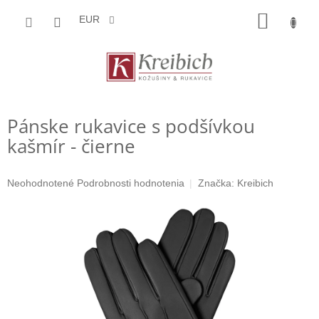
Prejsť
NÁKU
na
EUR
obsah
KOŠÍK
Pánske rukavice s podšívkou
kašmír - čierne
Priemerné
Neohodnotené
Podrobnosti hodnotenia
Značka:
Kreibich
hodnotenie
produktu
je
0,0
z
5
hviezdičiek.