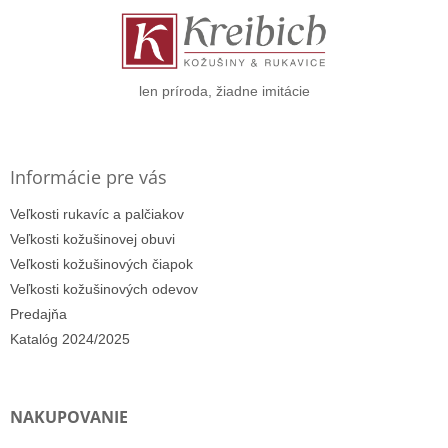
ä
t
i
e
len príroda, žiadne imitácie
Informácie pre vás
Veľkosti rukavíc a palčiakov
Veľkosti kožušinovej obuvi
Veľkosti kožušinových čiapok
Veľkosti kožušinových odevov
Predajňa
Katalóg 2024/2025
NAKUPOVANIE