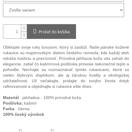
Pridať do košíka
Obklopte svoje ruky luxusom, ktorý si zaslúži. Naše pánske kožené
rukavice sú majstrovským dielom českého remesla, kde každý steh
odráža tradíciu a precíznosť. Prírodná jahňacia koža vás zahalí do
elegancie, zatiaľ čo kašmírová podšívka prinesie nekonečné teplo a
pohodlie. Nechajte sa rozmaznávať týmito rukavicami, ktoré sú
nielen štýlovým doplnkom, ale aj zárukou kvality a ekologickej
udržateľnosti. Už nečakajte, pridajte do svojho života dotyk
rafinovanosti a objednajte si rukavice ešte dnes.
Materiál
: jahňatina - 100% prírodná koža
Podšívka:
kašmír
Farba
: čierna
100% český výrobok