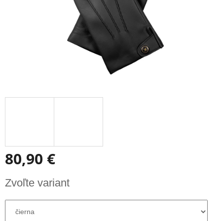
80,90 €
Jednotková
Zvoľte variant
cena: