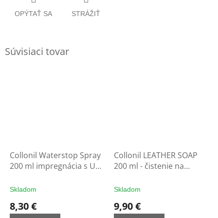
OPÝTAŤ SA
STRÁŽIŤ
Súvisiaci tovar
Collonil Waterstop Spray
Collonil LEATHER SOAP
200 ml impregnácia s UV
200 ml - čistenie na
filtrom - ochrana na
rukavice
rukavice
Skladom
Skladom
8,30 €
9,90 €