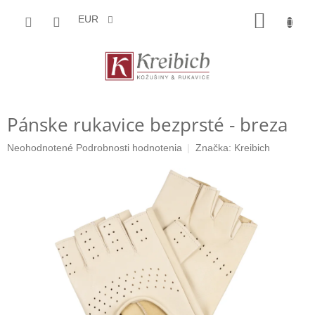
Prejsť
NÁKU
na
EUR
obsah
KOŠÍK
Pánske rukavice bezprsté - breza
Priemerné
Neohodnotené
Podrobnosti hodnotenia
Značka:
Kreibich
hodnotenie
produktu
je
0,0
z
5
hviezdičiek.