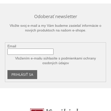
Odoberať newsletter
Vložte svoj e-mail a my Vám budeme zasielať informácie o
nových produktoch na našom e-shope.
Email
Vložením e-mailu súhlasíte s
podmienkami ochrany
osobných údajov
PRIHLÁSIŤ SA
Z
á
p
ä