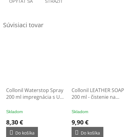
OPÝTAŤ SA
STRÁŽIŤ
Súvisiaci tovar
Collonil Waterstop Spray
Collonil LEATHER SOAP
200 ml impregnácia s UV
200 ml - čistenie na
filtrom - ochrana na
rukavice
rukavice
Skladom
Skladom
8,30 €
9,90 €
Do košíka
Do košíka