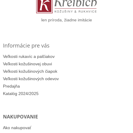
t
i
e
len príroda, žiadne imitácie
Informácie pre vás
Veľkosti rukavíc a palčiakov
Veľkosti kožušinovej obuvi
Veľkosti kožušinových čiapok
Veľkosti kožušinových odevov
Predajňa
Katalóg 2024/2025
NAKUPOVANIE
Ako nakupovať