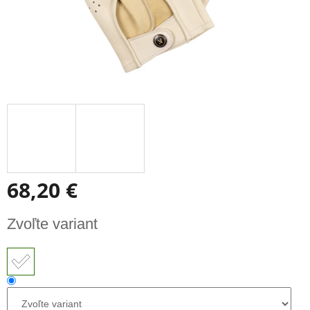
68,20 €
Jednotková
Zvoľte variant
cena: