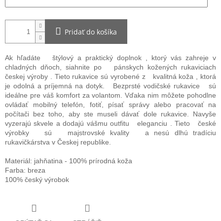
Pridať do košíka
Ak hľadáte
štýlový a praktický doplnok
, ktorý vás zahreje v
chladných dňoch, siahnite po
pánskych kožených rukaviciach
českej výroby
. Tieto rukavice sú vyrobené z
kvalitná koža
, ktorá
je odolná a príjemná na dotyk.
Bezprsté vodičské rukavice
sú
ideálne pre váš komfort za volantom. Vďaka nim môžete pohodlne
ovládať mobilný telefón, fotiť, písať správy alebo pracovať na
počítači bez toho, aby ste museli dávať dole rukavice. Navyše
vyzerajú skvele a dodajú vášmu outfitu
eleganciu
.
Tieto
české
výrobky
sú
majstrovské kvality
a nesú dlhú tradíciu
rukavičkárstva v Českej republike.
Materiál:
jahňatina - 100% prírodná koža
Farba: breza
100% český výrobok