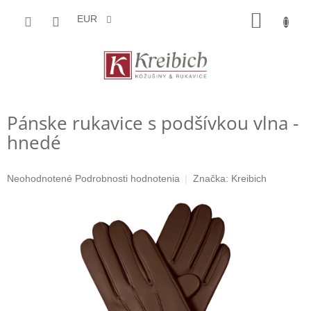
Prejsť
NÁKU
na
EUR
obsah
KOŠÍK
Pánske rukavice s podšívkou vlna -
hnedé
Priemerné
Neohodnotené
Podrobnosti hodnotenia
Značka:
Kreibich
hodnotenie
produktu
je
0,0
z
5
hviezdičiek.