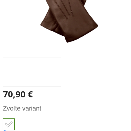
70,90 €
Jednotková
Zvoľte variant
cena: