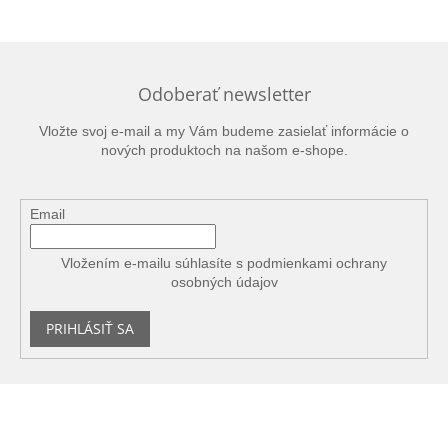
Odoberať newsletter
Vložte svoj e-mail a my Vám budeme zasielať informácie o
nových produktoch na našom e-shope.
Email
Vložením e-mailu súhlasíte s
podmienkami ochrany
osobných údajov
PRIHLÁSIŤ SA
Z
á
p