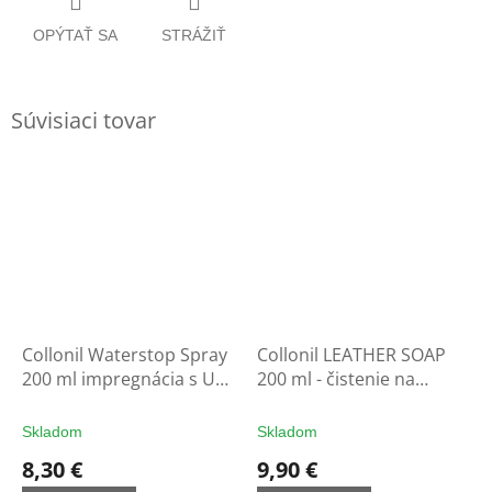
OPÝTAŤ SA
STRÁŽIŤ
Súvisiaci tovar
Collonil Waterstop Spray
Collonil LEATHER SOAP
200 ml impregnácia s UV
200 ml - čistenie na
filtrom - ochrana na
rukavice
rukavice
Skladom
Skladom
8,30 €
9,90 €