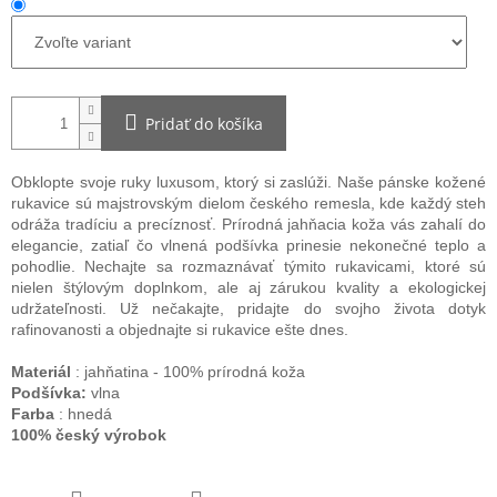
Pridať do košíka
Obklopte svoje ruky luxusom, ktorý si zaslúži. Naše pánske kožené
rukavice sú majstrovským dielom českého remesla, kde každý steh
odráža tradíciu a precíznosť. Prírodná jahňacia koža vás zahalí do
elegancie, zatiaľ čo vlnená podšívka prinesie nekonečné teplo a
pohodlie. Nechajte sa rozmaznávať týmito rukavicami, ktoré sú
nielen štýlovým doplnkom, ale aj zárukou kvality a ekologickej
udržateľnosti. Už nečakajte, pridajte do svojho života dotyk
rafinovanosti a objednajte si rukavice ešte dnes.
Materiál
: jahňatina - 100% prírodná koža
Podšívka:
vlna
Farba
: hnedá
100% český výrobok