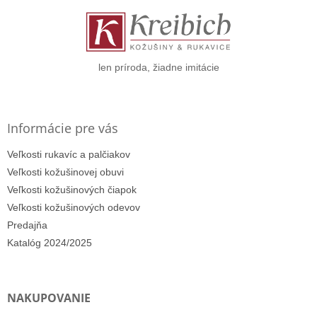
ä
t
i
e
len príroda, žiadne imitácie
Informácie pre vás
Veľkosti rukavíc a palčiakov
Veľkosti kožušinovej obuvi
Veľkosti kožušinových čiapok
Veľkosti kožušinových odevov
Predajňa
Katalóg 2024/2025
NAKUPOVANIE