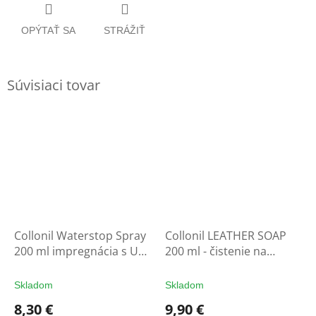
OPÝTAŤ SA
STRÁŽIŤ
Súvisiaci tovar
Collonil Waterstop Spray
Collonil LEATHER SOAP
200 ml impregnácia s UV
200 ml - čistenie na
filtrom - ochrana na
rukavice
rukavice
Skladom
Skladom
8,30 €
9,90 €