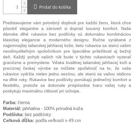
Pridať do košíka
Predstavujeme vám potrebný doplnok pre každú ženu, ktorá chce
pôsobiť elegantne a zároveň si dopriať luxusný komfort. Naše
dámske dlhé rukavice bez podšívky sú dokonalou kombináciou
klasickej elegancie a moderného designu. Ručne vyrábané z
najjemnejšej talianskej jahňacej kože, tieto rukavice sa stanú vašim
neodmysliteľným spoločníkom pre špeciálne príležitosti aj bežný
deň. Každý pohyb vašich rúk bude v týchto rukaviciach vyzerať
graciózne a premyslene. Vďaka kvalitnej talianskej jahňacej koži a
precíznej českej výrobe sa môžete spoľahnúť na to, že vaše
rukavice vydržia nielen jednu sezónu, ale stanú sa vašou stálicou
na dlhé roky. Rukavice bez podšívky ponúkajú jedinečný komfort a
flexibilitu, pretože sa dokonale prispôsobia tvaru vašej ruky a
poskytujú maximálnu citlivosť pri úchope.
Farba:
čierna
Materiál:
jahňatina - 100% prírodná koža
Podšívka:
bez podšívky
Celková dĺžka:
podľa veľkosti ± 49 cm