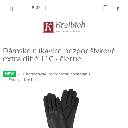
Prejsť
NÁKU
na
EUR
obsah
KOŠÍK
Dámske rukavice bezpodšívkové
extra dlhé 11C - čierne
Priemerné
1 hodnotenie
Podrobnosti hodnotenia
NEW
hodnotenie
Značka:
Kreibich
produktu
je
5,0
z
5
hviezdičiek.