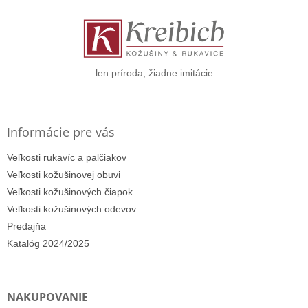
ä
t
i
e
len príroda, žiadne imitácie
Informácie pre vás
Veľkosti rukavíc a palčiakov
Veľkosti kožušinovej obuvi
Veľkosti kožušinových čiapok
Veľkosti kožušinových odevov
Predajňa
Katalóg 2024/2025
NAKUPOVANIE