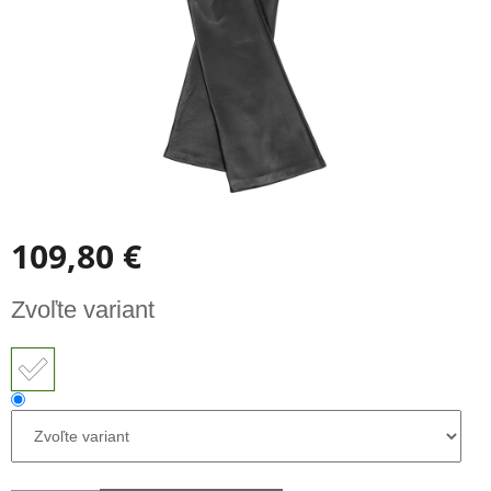
109,80 €
Jednotková
Zvoľte variant
cena: