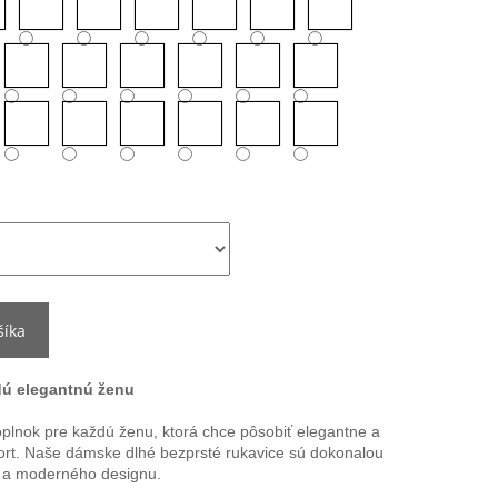
šíka
dú elegantnú ženu
lnok pre každú ženu, ktorá chce pôsobiť elegantne a
fort. Naše dámske dlhé bezprsté rukavice sú dokonalou
e a moderného designu.