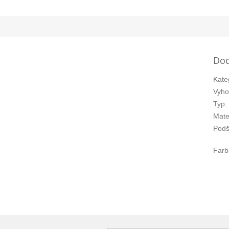
Dod
Kate
Vyho
Typ
:
Mate
Podš
Farb