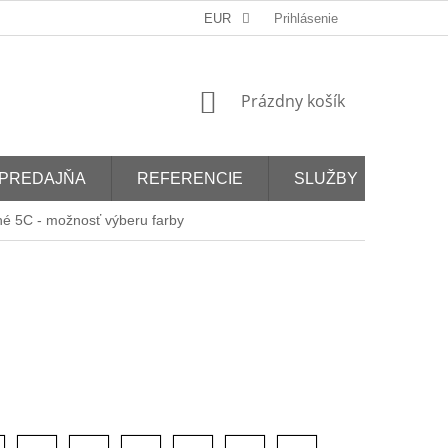
EUR
Prihlásenie
NÁKUPNÝ
Prázdny košík
KOŠÍK
PREDAJŇA
REFERENCIE
SLUŽBY
hé 5C - možnosť výberu farby