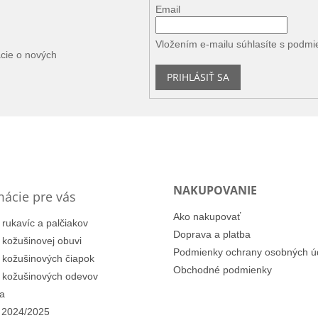
Email
Vložením e-mailu súhlasíte s
podmi
ácie o nových
PRIHLÁSIŤ SA
NAKUPOVANIE
mácie pre vás
Ako nakupovať
 rukavíc a palčiakov
Doprava a platba
i kožušinovej obuvi
Podmienky ochrany osobných ú
i kožušinových čiapok
Obchodné podmienky
i kožušinových odevov
a
 2024/2025