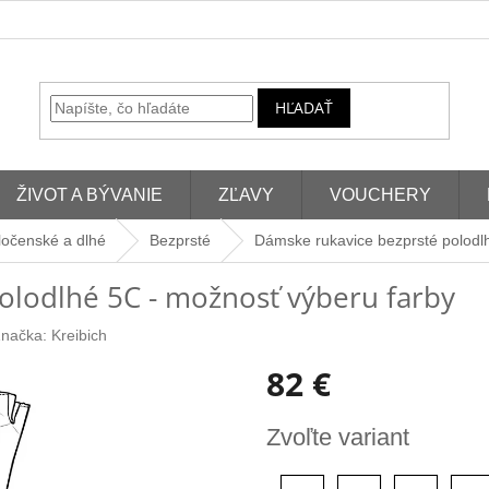
HĽADAŤ
ŽIVOT A BÝVANIE
ZĽAVY
VOUCHERY
ločenské a dlhé
Bezprsté
Dámske rukavice bezprsté polodl
olodlhé 5C - možnosť výberu farby
načka:
Kreibich
82 €
Jednotková
Zvoľte variant
cena: