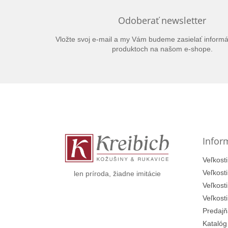
Odoberať newsletter
Vložte svoj e-mail a my Vám budeme zasielať inform
produktoch na našom e-shope.
Z
á
p
ä
t
Infor
i
e
Veľkosti
Veľkost
len príroda, žiadne imitácie
Veľkost
Veľkost
Predajň
Katalóg