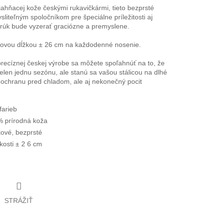
ahňacej kože českými rukavičkármi, tieto bezprsté
liteľným spoločníkom pre špeciálne príležitosti aj
rúk bude vyzerať graciózne a premyslene.
ovou dĺžkou ± 26 cm na každodenné nosenie.
 precíznej českej výrobe sa môžete spoľahnúť na to, že
ielen jednu sezónu, ale stanú sa vašou stálicou na dlhé
n ochranu pred chladom, ale aj nekonečný pocit
farieb
 prírodná koža
ové, bezprsté
kosti ± 2
6 cm
STRÁŽIŤ