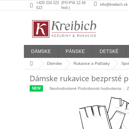
Prejsť
+420 224 222
(PO-PIA 12-18
info@kreibich.sk
na
522
hod.)
obsah
DÁMSKE
PÁNSKE
DETSKÉ
Domov
Dámske
Rukavice a Palčiaky
Spo
Dámske rukavice bezprsté p
Priemerné
Neohodnotené
Podrobnosti hodnotenia
Z
NEW
hodnotenie
produktu
je
0,0
z
5
hviezdičiek.