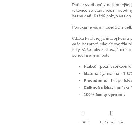
Ručne vyrábané z najjemnejšej j
rukavice sa stanú vašim neodmys
bežný deň. Každý pohyb vašich 
Ponúkame vám model 5C s celk
Vďaka kvalitnej jahňacej koži a
vaše bezprsté rukavíc vydržia n
roky. Vaše ruky získavajú niele
pohodlia a jemnosti.
Farba:
pozri vzorkovník 
Materiál:
jahňatina -
100%
Prevedenie:
bezpodšívk
Celková dĺžka:
podľa veľ
100% český výrobok
TLAČ
OPÝTAŤ SA