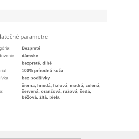
atočné parametre
gória
:
Bezprsté
tovenie
:
dámske
bezprsté, dlhé
riál
:
100% prírodná koža
ívka
:
bez podšívky
čierna, hnedá, fialová, modrá, zelená,
a
:
červená, oranžová, ružová, šedá,
béžová, žltá, biela