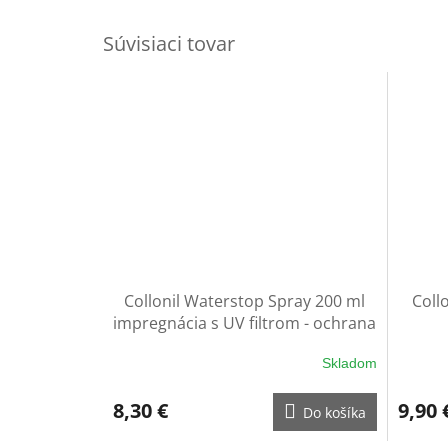
Súvisiaci tovar
Collonil Waterstop Spray 200 ml
Coll
impregnácia s UV filtrom - ochrana
na rukavice
Skladom
8,30 €
9,90 
Do košíka