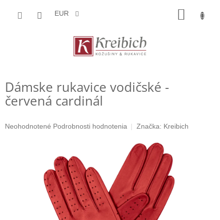
Prejsť
NÁKU
na
EUR
obsah
KOŠÍK
Dámske rukavice vodičské -
červená cardinál
Priemerné
Neohodnotené
Podrobnosti hodnotenia
Značka:
Kreibich
hodnotenie
produktu
je
0,0
z
5
hviezdičiek.