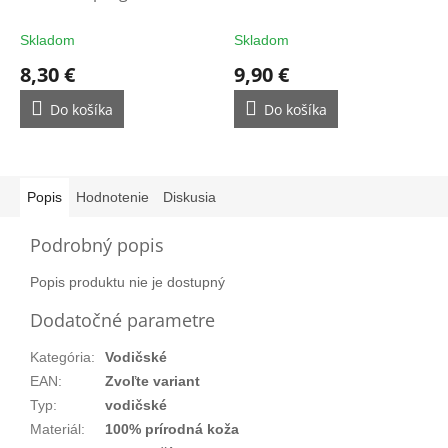
filtrom - ochrana na
rukavice
rukavice
Skladom
Skladom
8,30 €
9,90 €
Do košíka
Do košíka
Popis
Hodnotenie
Diskusia
Podrobný popis
Popis produktu nie je dostupný
Dodatočné parametre
Kategória
:
Vodičské
EAN
:
Zvoľte variant
Typ
:
vodičské
Materiál
:
100% prírodná koža