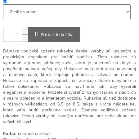
Pridať do košíka
Dámske vodičské kožené rukavice českej výroby sú luxusným a
praktickým doplnkom pre každú vodičku. Tieto rukavice sú
vyrobené z jemnej jahňacej kože, ktorá je príjemná na dotyk a
prispôsobí sa tvaru vašej ruky. Rukavice majú perforáciu na vrchnej
aj dlaňovej časti, ktorá zlepšuje pohodlie a citlivosť pri riadení.
Rukavice sa zapínajú v zápästí, čo zaručuje dobré uchytenie a
ľahké obliekanie. Rukavice sú navrhnuté tak, aby vyzerali
elegantne a moderne. Môžete si vybrať z rôznych farieb a zladiť ich
s vašim oblečením a interiérom vozidla. Rukavice sú tiež dostupné
v rôznych veľkostiach, od 6,5 po 8,5, takže si určite nájdete tie,
ktoré vám budú perfektne sedieť. Dámske vodičské kožené
rukavice českej výroby sú skvelým darčekom pre seba alebo pre
vašich blízkych.
Farba:
červená cardinál