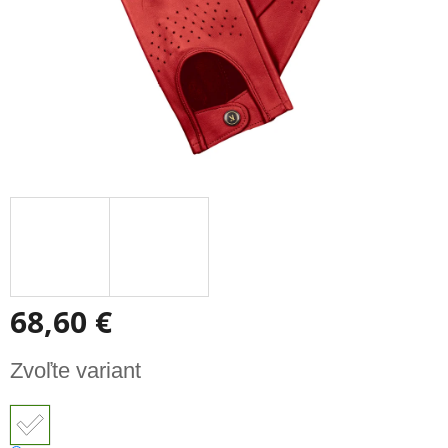
68,60 €
Jednotková
Zvoľte variant
cena: