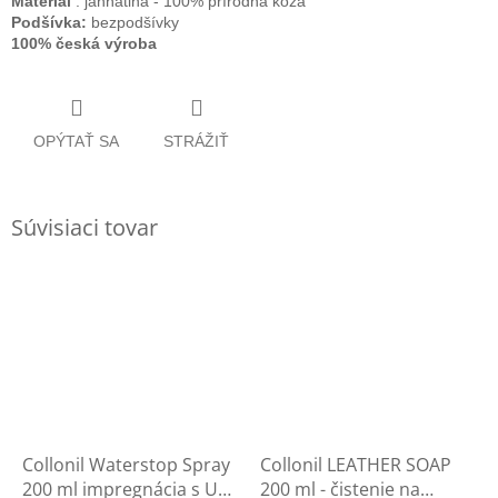
Materiál
: jahňatina - 100% prírodná koža
Podšívka:
bezpodšívky
100% česká výroba
OPÝTAŤ SA
STRÁŽIŤ
Súvisiaci tovar
Collonil Waterstop Spray
Collonil LEATHER SOAP
200 ml impregnácia s UV
200 ml - čistenie na