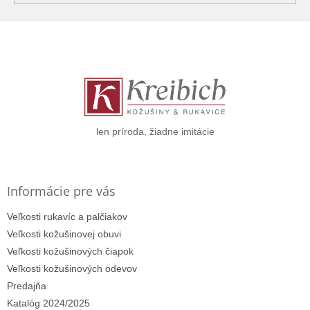
Z
á
p
ä
t
i
e
len príroda, žiadne imitácie
Informácie pre vás
Veľkosti rukavíc a palčiakov
Veľkosti kožušinovej obuvi
Veľkosti kožušinových čiapok
Veľkosti kožušinových odevov
Predajňa
Katalóg 2024/2025