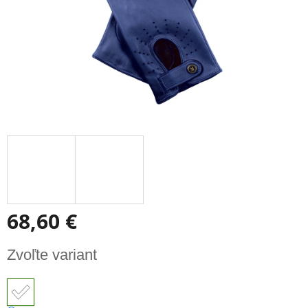
68,60 €
Jednotková
Zvoľte variant
cena: