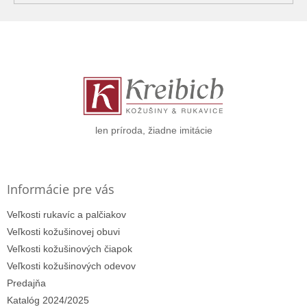
Z
á
p
ä
t
i
e
len príroda, žiadne imitácie
Informácie pre vás
Veľkosti rukavíc a palčiakov
Veľkosti kožušinovej obuvi
Veľkosti kožušinových čiapok
Veľkosti kožušinových odevov
Predajňa
Katalóg 2024/2025