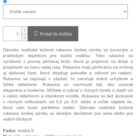
Pridať do košíka
Dámske vodičské kožené rukavice českej výroby sú luxusným a
praktickým doplnkom pre každú vodičku. Tieto rukavice sú
vyrobené z jemnej jahňacej kože, ktorá je príjemná na dotyk a
prispôsobí sa tvaru vašej ruky. Rukavice majú perforáciu na vrchnej
aj dlaňovej časti, ktorá zlepšuje pohodlie a citlivosť pri riadení.
Rukavice sa zapínajú v zápästí, čo zaručuje dobré uchytenie a
ľahké obliekanie. Rukavice sú navrhnuté tak, aby vyzerali
elegantne a moderne. Môžete si vybrať z rôznych farieb a zladiť ich
s vašim oblečením a interiérom vozidla. Rukavice sú tiež dostupné
v rôznych veľkostiach, od 6,5 po 8,5, takže si určite nájdete tie,
ktoré vám budú perfektne sedieť. Dámske vodičské kožené
rukavice českej výroby sú skvelým darčekom pre seba alebo pre
vašich blízkych.
Farba:
modrá II