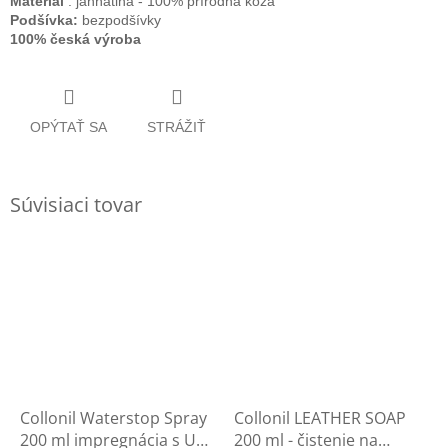
Materiál
: jahňatina - 100% prírodná koža
Podšívka:
bezpodšívky
100% česká výroba
OPÝTAŤ SA
STRÁŽIŤ
Súvisiaci tovar
Collonil Waterstop Spray
Collonil LEATHER SOAP
200 ml impregnácia s UV
200 ml - čistenie na