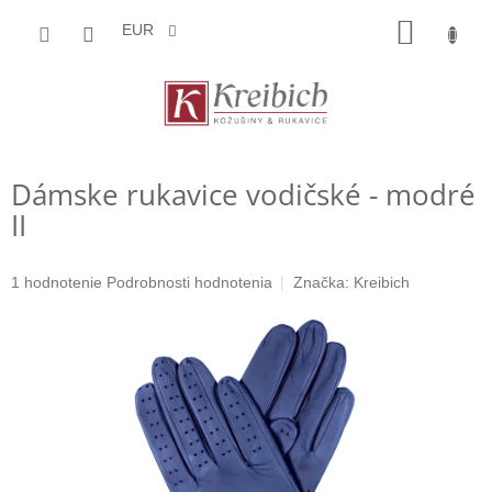
Prejsť
NÁKU
na
EUR
obsah
KOŠÍK
Dámske rukavice vodičské - modré
II
Priemerné
1 hodnotenie
Podrobnosti hodnotenia
Značka:
Kreibich
hodnotenie
produktu
je
5,0
z
5
hviezdičiek.