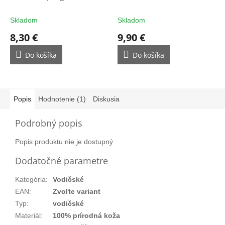
filtrom - ochrana na
rukavice
rukavice
Skladom
Skladom
8,30 €
9,90 €
Do košíka
Do košíka
Popis
Hodnotenie (1)
Diskusia
Podrobný popis
Popis produktu nie je dostupný
Dodatočné parametre
Kategória
:
Vodičské
EAN
:
Zvoľte variant
Typ
:
vodičské
Materiál
:
100% prírodná koža