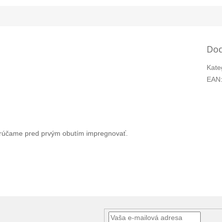
Dod
Kate
EAN
rúčame pred prvým obutím impregnovať.