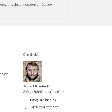
enkami ochrany osobných údajov
Kontakt
dajov
Robert Kreibich
Váš kožušník a rukavičkár
info
@
kreibich.sk
+420 224 222 522