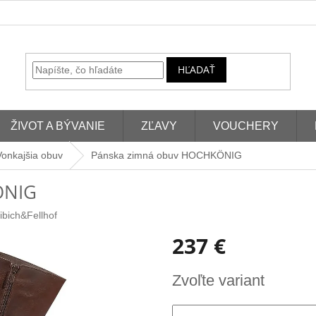
HĽADAŤ
ŽIVOT A BÝVANIE
ZĽAVY
VOUCHERY
Vonkajšia obuv
Pánska zimná obuv HOCHKÖNIG
ÖNIG
ibich&Fellhof
237 €
Jednotková
Zvoľte variant
cena: