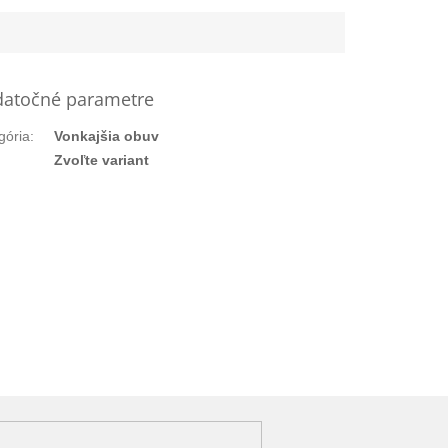
atočné parametre
gória
:
Vonkajšia obuv
:
Zvoľte variant