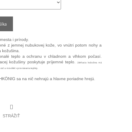
šíka
mesta i prírody.
né z jemnej nubukovej kože, vo vnútri potom nohy a
a kožušina.
onalé teplo a ochranu v chladnom a vlhkom počasí.
acej kožušiny poskytuje príjemné teplo.
Jahňacia kožušina má
kosť a má efekt vyrovnávania teploty.
KÖNIG sa na nič nehrajú a hlavne poriadne hrejú.
STRÁŽIŤ