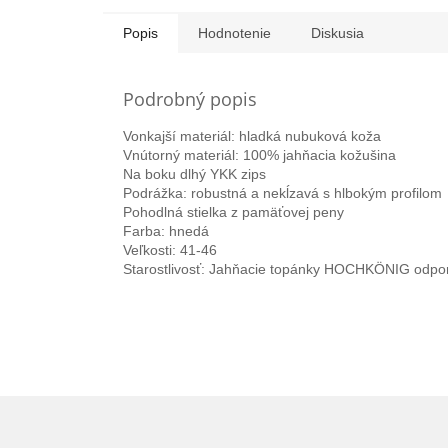
Popis
Hodnotenie
Diskusia
Podrobný popis
Vonkajší materiál: hladká nubuková koža
Vnútorný materiál: 100% jahňacia kožušina
Na boku dlhý YKK zips
Podrážka: robustná a nekĺzavá s hlbokým profilom
Pohodlná stielka z pamäťovej peny
Farba: hnedá
Veľkosti: 41-46
Starostlivosť: Jahňacie topánky HOCHKÖNIG odpo