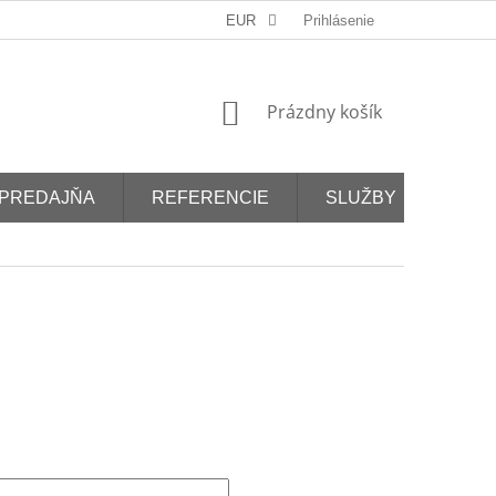
EUR
Prihlásenie
NÁKUPNÝ
Prázdny košík
KOŠÍK
PREDAJŇA
REFERENCIE
SLUŽBY