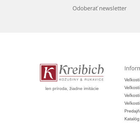
Odoberať newsletter
Z
á
p
ä
t
Infor
i
e
Veľkosti
Veľkost
len príroda, žiadne imitácie
Veľkost
Veľkost
Predajň
Katalóg