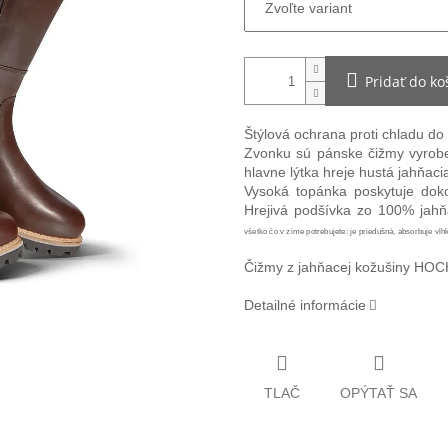
Pridať do ko
Štýlová ochrana proti chladu do 
Zvonku sú pánske čižmy vyrobe
hlavne lýtka hreje hustá jahňaci
Vysoká topánka poskytuje dok
Hrejivá podšívka zo 100% jahň
všetko čo v zime potrebujete: je priedušná, absorbuje vlh
Čižmy z jahňacej kožušiny HOCH
Detailné informácie
TLAČ
OPÝTAŤ SA