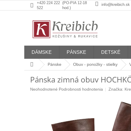
Prejsť
+420 224 222
(PO-PIA 12-18
info@kreibich.sk
na
522
hod.)
obsah
DÁMSKE
PÁNSKE
DETSKÉ
Domov
Pánske
Obuv - ponožky - stielky
Pánska zimná obuv HOCHK
Priemerné
Neohodnotené
Podrobnosti hodnotenia
Značka:
Kre
hodnotenie
produktu
je
0,0
z
5
hviezdičiek.