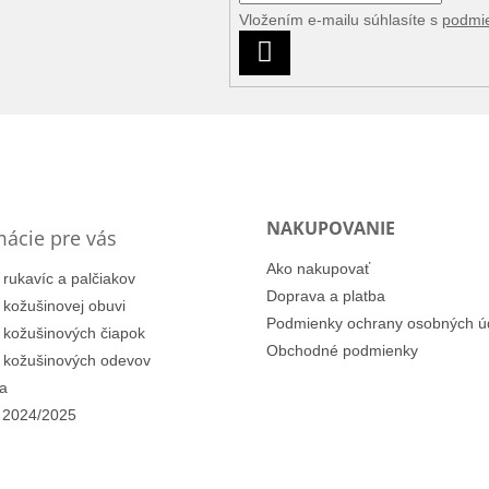
Vložením e-mailu súhlasíte s
podmi
PRIHLÁSIŤ
SA
NAKUPOVANIE
mácie pre vás
Ako nakupovať
 rukavíc a palčiakov
Doprava a platba
i kožušinovej obuvi
Podmienky ochrany osobných ú
i kožušinových čiapok
Obchodné podmienky
i kožušinových odevov
a
 2024/2025