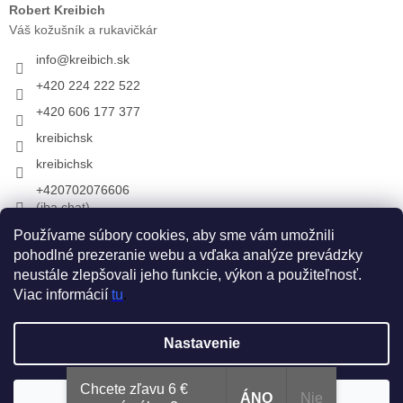
Robert Kreibich
Váš kožušník a rukavičkár
info
@
kreibich.sk
+420 224 222 522
+420 606 177 377
kreibichsk
kreibichsk
+420702076606
(iba chat)
Používame súbory cookies, aby sme vám umožnili
pohodlné prezeranie webu a vďaka analýze prevádzky
Prijímame online platby
neustále zlepšovali jeho funkcie, výkon a použiteľnosť.
Viac informácií
tu
.
Vytvoril Shoptet
Nastavenie
Copyright 2026
KREIBICH kožušiny & rukavice
. Všetky práva
Chcete zľavu 6 €
ÁNO
Nie
Súhlasím
vyhradené.