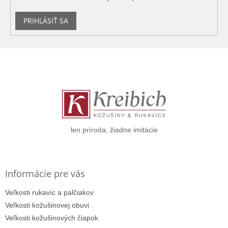
PRIHLÁSIŤ SA
Z
á
p
ä
t
i
e
len príroda, žiadne imitácie
Informácie pre vás
Veľkosti rukavíc a palčiakov
Veľkosti kožušinovej obuvi
Veľkosti kožušinových čiapok