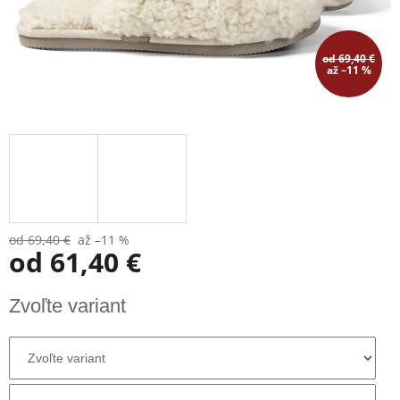
od 69,40 €
až –11 %
od 69,40 €
až –11 %
od
61,40 €
Jednotková
Zvoľte variant
cena: