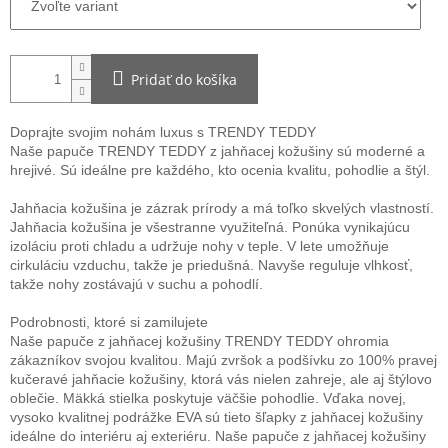
Pridať do košíka
Doprajte svojim nohám luxus s TRENDY TEDDY
Naše papuče TRENDY TEDDY z jahňacej kožušiny sú moderné a
hrejivé. Sú ideálne pre každého, kto ocenia kvalitu, pohodlie a štýl.
Jahňacia kožušina je zázrak prírody a má toľko skvelých vlastností.
Jahňacia kožušina je všestranne využiteľná. Ponúka vynikajúcu
izoláciu proti chladu a udržuje nohy v teple. V lete umožňuje
cirkuláciu vzduchu, takže je priedušná. Navyše reguluje vlhkosť,
takže nohy zostávajú v suchu a pohodlí.
Podrobnosti, ktoré si zamilujete
Naše papuče z jahňacej kožušiny TRENDY TEDDY ohromia
zákazníkov svojou kvalitou. Majú zvršok a podšívku zo 100% pravej
kučeravé jahňacie kožušiny, ktorá vás nielen zahreje, ale aj štýlovo
oblečie. Mäkká stielka poskytuje väčšie pohodlie. Vďaka novej,
vysoko kvalitnej podrážke EVA sú tieto šľapky z jahňacej kožušiny
ideálne do interiéru aj exteriéru. Naše papuče z jahňacej kožušiny