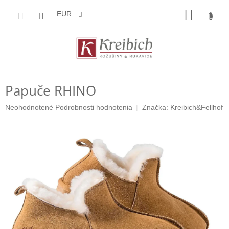
Prejsť
NÁKU
na
EUR
obsah
KOŠÍK
Papuče RHINO
Priemerné
Neohodnotené
Podrobnosti hodnotenia
Značka:
Kreibich&Fellhof
hodnotenie
produktu
je
0,0
z
5
hviezdičiek.