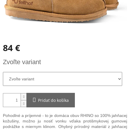
84 €
Jednotková
Zvoľte variant
cena:
Pridať do košíka
Pohodlné a príjemné - to je domáca obuv RHINO so 100% jahňacej
kožušiny, možno ju nosiť vonku vďaka protišmykovej gumovej
podrážke s miernym klinom. Ohybný prírodný materiál z jahňacej