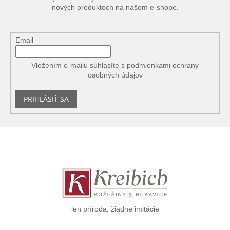
nových produktoch na našom e-shope.
Email
Vložením e-mailu súhlasíte s
podmienkami ochrany
osobných údajov
PRIHLÁSIŤ SA
Z
á
p
ä
t
i
e
len príroda, žiadne imitácie