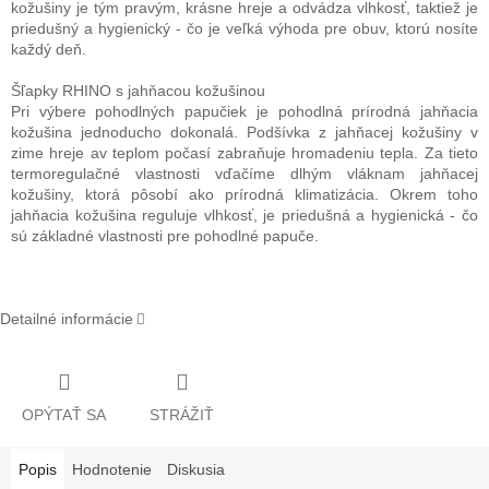
kožušiny je tým pravým, krásne hreje a odvádza vlhkosť, taktiež je
priedušný a hygienický - čo je veľká výhoda pre obuv, ktorú nosíte
každý deň.
Šľapky RHINO s jahňacou kožušinou
Pri výbere pohodlných papučiek je pohodlná prírodná jahňacia
kožušina jednoducho dokonalá. Podšívka z jahňacej kožušiny v
zime hreje av teplom počasí zabraňuje hromadeniu tepla. Za tieto
termoregulačné vlastnosti vďačíme dlhým vláknam jahňacej
kožušiny, ktorá pôsobí ako prírodná klimatizácia. Okrem toho
jahňacia kožušina reguluje vlhkosť, je priedušná a hygienická - čo
sú základné vlastnosti pre pohodlné papuče.
Detailné informácie
OPÝTAŤ SA
STRÁŽIŤ
Popis
Hodnotenie
Diskusia