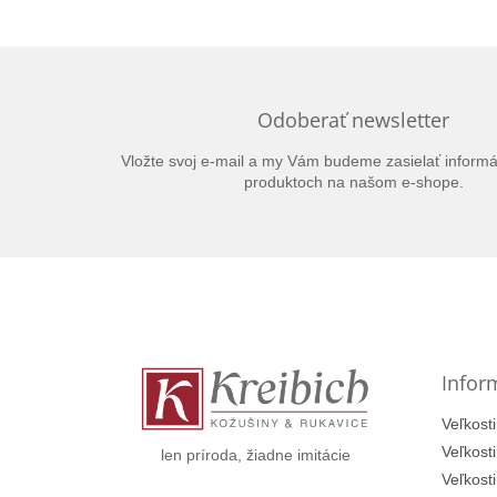
Odoberať newsletter
Vložte svoj e-mail a my Vám budeme zasielať inform
produktoch na našom e-shope.
Z
á
p
ä
t
Infor
i
e
Veľkosti
Veľkost
len príroda, žiadne imitácie
Veľkost