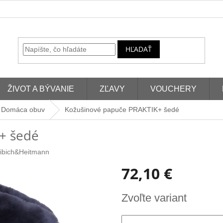
HĽADAŤ
ŽIVOT A BÝVANIE
ZĽAVY
VOUCHERY
Domáca obuv
Kožušinové papuče PRAKTIK+ ​​šedé
 ​​šedé
ibich&Heitmann
72,10 €
Jednotková
Zvoľte variant
cena: