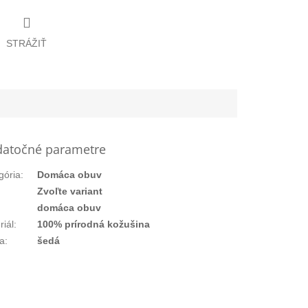
STRÁŽIŤ
atočné parametre
gória
:
Domáca obuv
:
Zvoľte variant
domáca obuv
riál
:
100% prírodná kožušina
a
:
šedá