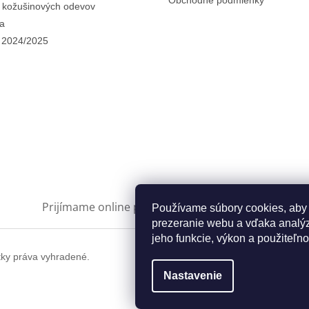
Obchodné podmienky
i kožušinových odevov
a
 2024/2025
Prijímame online platby
Používame súbory cookies, aby
prezeranie webu a vďaka analýz
jeho funkcie, výkon a použiteľno
tky práva vyhradené.
Nastavenie