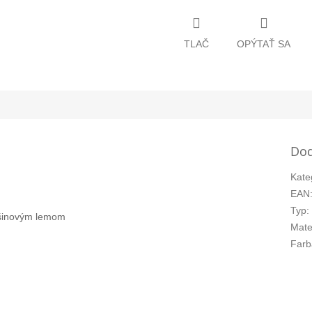
TLAČ
OPÝTAŤ SA
Dod
Kate
EAN
Typ
:
ušinovým lemom
Mate
Farb