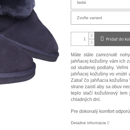
Pridať do ko
Máte stále zamrznuté noh
jahňacej kožušiny vám ich z
od studenej podlahy. Veľmi 
jahňacej kožušiny vo vnútri 
Zatiaľ čo jahňacia kožušina
strane zaistí aby sa obuv ne
teplo stačí kožušinový lem
chladných dní.
Pre dokonalý komfort odporú
Detailné informácie