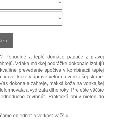
šíka
y? Pohodlné a teplé domáce papuče z pravej
ahrejú. Vďaka mäkkej podrážke dokonale izolujú
kvalitné prevedenie spočíva v kombinácii teplej
a pravej kože v úprave velúr na vonkajšej strane.
 Vás dokonale zahreje, mäkká koža na vonkajšej
deformovala a vydržala dlhé roky. Pre ešte väčšie
 jednoducho zdvihnúť. Praktická obuv nielen do
čame objednať o veľkosť väčšiu.