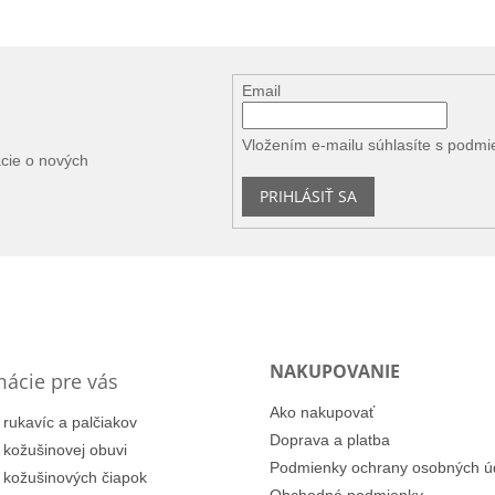
Email
Vložením e-mailu súhlasíte s
podmi
ácie o nových
PRIHLÁSIŤ SA
NAKUPOVANIE
mácie pre vás
Ako nakupovať
 rukavíc a palčiakov
Doprava a platba
i kožušinovej obuvi
Podmienky ochrany osobných ú
i kožušinových čiapok