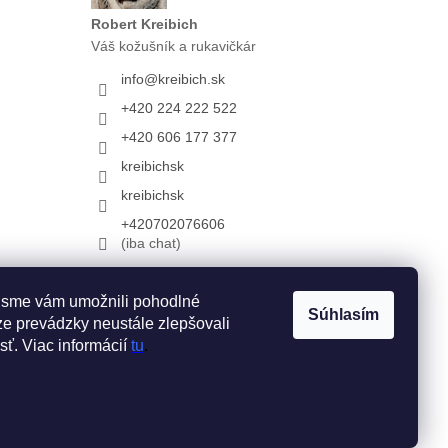
Robert Kreibich
Váš kožušník a rukavičkár
info
@
kreibich.sk
+420 224 222 522
+420 606 177 377
kreibichsk
kreibichsk
+420702076606
(iba chat)
 sme vám umožnili pohodlné
Súhlasím
e prevádzky neustále zlepšovali
sť. Viac informácií
tu
.
Vytvoril Shoptet