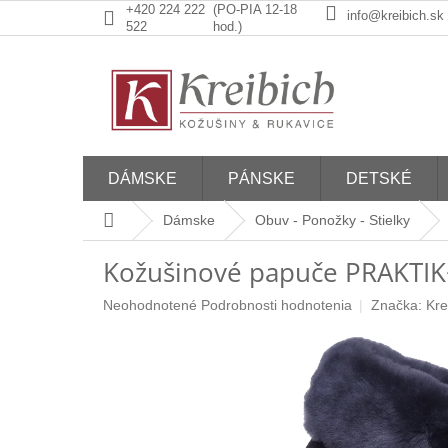
Prejsť
+420 224 222
(PO-PIA 12-18
info@kreibich.sk
na
522
hod.)
obsah
DÁMSKE
PÁNSKE
DETSKÉ
Domov
Dámske
Obuv - Ponožky - Stielky
Kožušinové papuče PRAKTIK+
Priemerné
Neohodnotené
Podrobnosti hodnotenia
Značka:
Kre
hodnotenie
produktu
je
0,0
z
5
hviezdičiek.