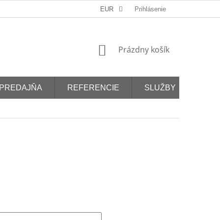
EUR
Prihlásenie
NÁKUPNÝ
Prázdny košík
KOŠÍK
PREDAJŇA
REFERENCIE
SLUŽBY