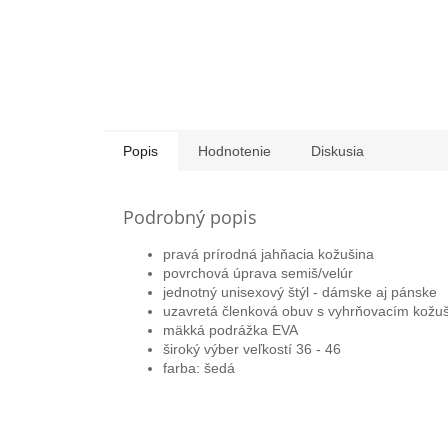
Popis
Hodnotenie
Diskusia
Podrobný popis
pravá prírodná jahňacia kožušina
povrchová úprava semiš/velúr
jednotný unisexový štýl - dámske aj pánske
uzavretá členková obuv s vyhrňovacím kož
mäkká podrážka EVA
široký výber veľkostí 36 - 46
farba: šedá