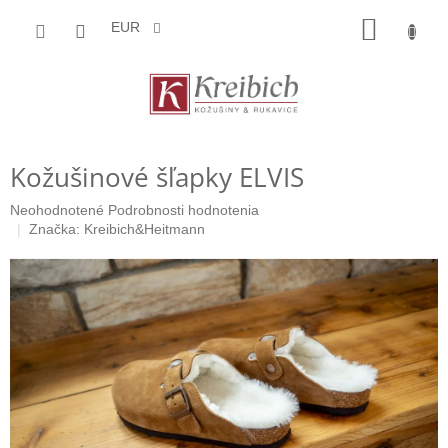
Prejsť
NÁKU
na
EUR
obsah
KOŠÍK
Kožušinové šľapky ELVIS
Priemerné
Neohodnotené
Podrobnosti hodnotenia
hodnotenie
Značka:
Kreibich&Heitmann
produktu
je
0,0
z
5
hviezdičiek.