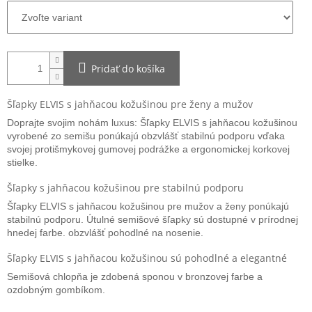
Pridať do košíka
Šľapky ELVIS s jahňacou kožušinou pre ženy a mužov
Doprajte svojim nohám luxus: Šľapky ELVIS s jahňacou kožušinou
vyrobené zo semišu ponúkajú obzvlášť stabilnú podporu vďaka
svojej protišmykovej gumovej podrážke a ergonomickej korkovej
stielke.
Šľapky s jahňacou kožušinou pre stabilnú podporu
Šľapky ELVIS s jahňacou kožušinou pre mužov a ženy ponúkajú
stabilnú podporu. Útulné semišové šľapky sú dostupné v prírodnej
hnedej farbe. obzvlášť pohodlné na nosenie.
Šľapky ELVIS s jahňacou kožušinou sú pohodlné a elegantné
Semišová chlopňa je zdobená sponou v bronzovej farbe a
ozdobným gombíkom.