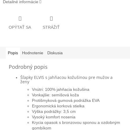
Detailné informácie
OPÝTAŤ SA
STRÁŽIŤ
Popis
Hodnotenie
Diskusia
Podrobný popis
Šľapky ELVIS s jahňacou kožušinou pre mužov a
ženy
Vnútri: 100% jahňacia kožušina
Vonkajšie: semišová koža
Protišmyková gumová podrážka EVA
Ergonomická korková stielka
Výška podrážky: 3,5 cm
Vysoký komfort nosenia
Krycia opasok s bronzovou sponou a ozdobným
gombíkom