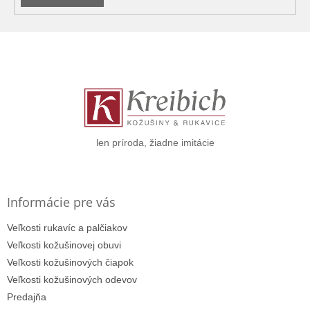
Z
á
p
ä
t
i
e
len príroda, žiadne imitácie
Informácie pre vás
Veľkosti rukavíc a palčiakov
Veľkosti kožušinovej obuvi
Veľkosti kožušinových čiapok
Veľkosti kožušinových odevov
Predajňa