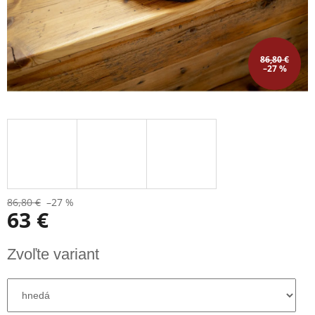
86,80 €
–27 %
86,80 €
–27 %
63 €
Jednotková
Zvoľte variant
cena: