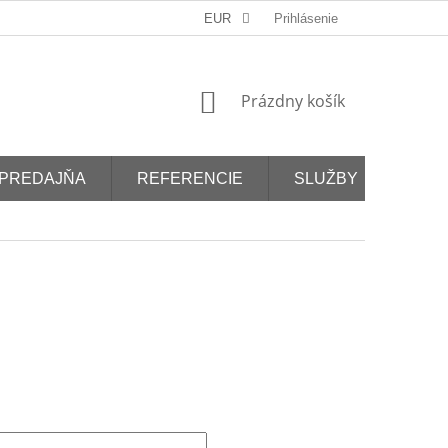
EUR
Prihlásenie
NÁKUPNÝ
Prázdny košík
KOŠÍK
PREDAJŇA
REFERENCIE
SLUŽBY