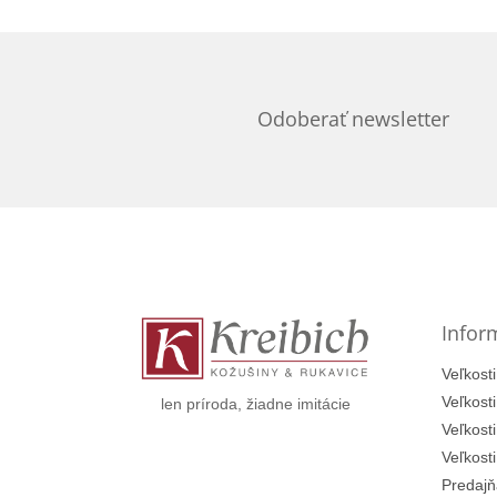
Odoberať newsletter
Z
á
p
ä
t
Infor
i
e
Veľkosti
Veľkost
len príroda, žiadne imitácie
Veľkost
Veľkost
Predajň