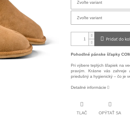
Pridať do ko
Pohodlné pánske šľapky CO
Pri výbere teplých šľapiek na v
pravým. Krásne vás zahreje 
priedušný a hygienický – čo je 
Detailné informácie
TLAČ
OPÝTAŤ SA