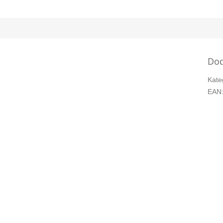
Dod
Kate
EAN