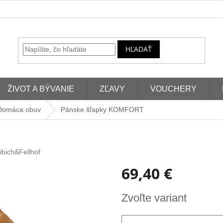
HĽADAŤ
ŽIVOT A BÝVANIE
ZĽAVY
VOUCHERY
Domáca obuv
Pánske šľapky KOMFORT
ibich&Fellhof
69,40 €
Jednotková
Zvoľte variant
cena: