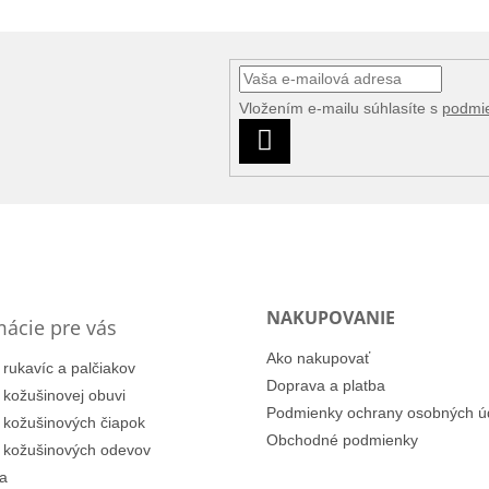
Vložením e-mailu súhlasíte s
podmi
PRIHLÁSIŤ
SA
NAKUPOVANIE
mácie pre vás
Ako nakupovať
 rukavíc a palčiakov
Doprava a platba
i kožušinovej obuvi
Podmienky ochrany osobných ú
i kožušinových čiapok
Obchodné podmienky
i kožušinových odevov
a