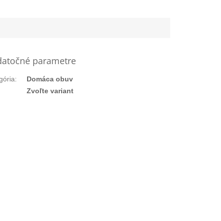
atočné parametre
gória
:
Domáca obuv
:
Zvoľte variant