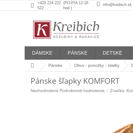
Prejsť
+420 224 222
(PO-PIA 12-18
info@kreibich.sk
na
522
hod.)
obsah
DÁMSKE
PÁNSKE
DETSKÉ
Domov
Pánske
Obuv - ponožky - stielky
Pánske šľapky KOMFORT
Priemerné
Neohodnotené
Podrobnosti hodnotenia
Značka:
Kre
hodnotenie
produktu
je
0,0
z
5
hviezdičiek.