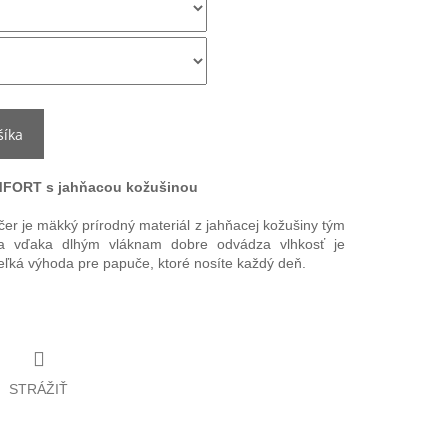
šíka
MFORT s jahňacou kožušinou
ečer je mäkký prírodný materiál z jahňacej kožušiny tým
a vďaka dlhým vláknam dobre odvádza vlhkosť je
veľká výhoda pre papuče, ktoré nosíte každý deň.
STRÁŽIŤ