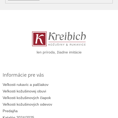
Z
á
p
ä
t
i
e
len príroda, žiadne imitácie
Informácie pre vás
Veľkosti rukavíc a palčiakov
Veľkosti kožušinovej obuvi
Veľkosti kožušinových čiapok
Veľkosti kožušinových odevov
Predajňa
Katalóg 2024/2025