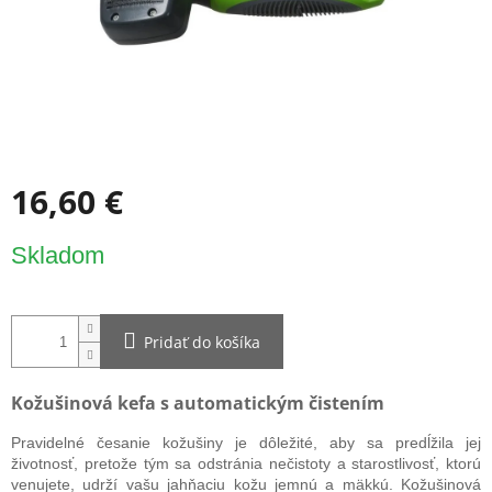
16,60 €
Jednotková
Skladom
cena:
Pridať do košíka
Kožušinová kefa s automatickým čistením
Pravidelné česanie kožušiny je dôležité, aby sa predĺžila jej
životnosť, pretože tým sa odstránia nečistoty a starostlivosť, ktorú
venujete, udrží vašu jahňaciu kožu jemnú a mäkkú. Kožušinová