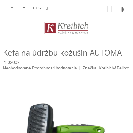
Prejsť
NÁKU
na
EUR
obsah
KOŠÍK
Kefa na údržbu kožušín AUTOMAT
7802002
Priemerné
Neohodnotené
Podrobnosti hodnotenia
Značka:
Kreibich&Fellhof
hodnotenie
produktu
je
0,0
z
5
hviezdičiek.