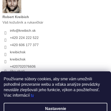
Robert Kreibich
Váš kožušník a rukavičkár
info
@
kreibich.sk
+420 224 222 522
+420 606 177 377
kreibichsk
kreibichsk
+420702076606
(iba chat)
Používame súbory cookies, aby sme vám umožnili
pohodlné prezeranie webu a vďaka analýze prevádzky
Prijímame online platby
neustále zlepšovali jeho funkcie, výkon a použiteľnosť.
Viac informácií
tu
.
Vytvoril Shoptet
Nastavenie