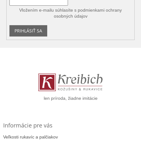
Vložením e-mailu súhlasíte s
podmienkami ochrany
osobných údajov
PRIHLÁSIŤ SA
Z
á
p
ä
t
i
e
len príroda, žiadne imitácie
Informácie pre vás
Veľkosti rukavíc a palčiakov