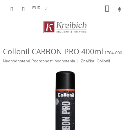
Prejsť
NÁKU
na
EUR
obsah
KOŠÍK
Collonil CARBON PRO 400ml
1704-000
Priemerné
Neohodnotené
Podrobnosti hodnotenia
Značka:
Collonil
hodnotenie
produktu
je
0,0
z
5
hviezdičiek.