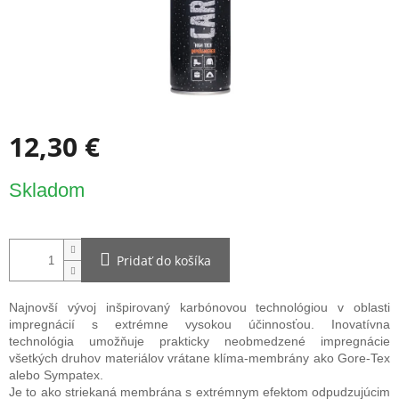
12,30 €
Jednotková
Skladom
cena:
Pridať do košíka
Najnovší vývoj inšpirovaný karbónovou technológiou v oblasti
impregnácií s extrémne vysokou účinnosťou. Inovatívna
technológia umožňuje prakticky neobmedzené impregnácie
všetkých druhov materiálov vrátane klíma-membrány ako Gore-Tex
alebo Sympatex.
Je to ako striekaná membrána s extrémnym efektom odpudzujúcim