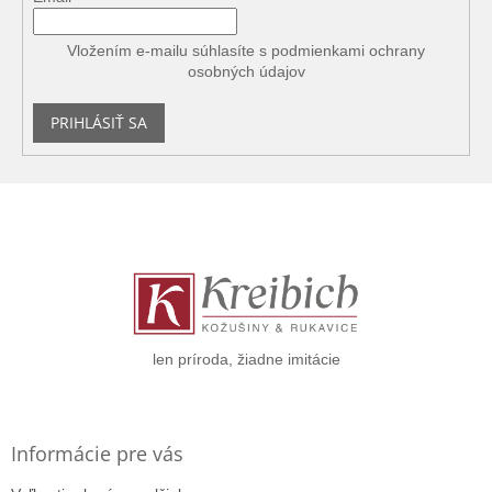
Vložením e-mailu súhlasíte s
podmienkami ochrany
osobných údajov
PRIHLÁSIŤ SA
Z
á
p
ä
t
i
e
len príroda, žiadne imitácie
Informácie pre vás