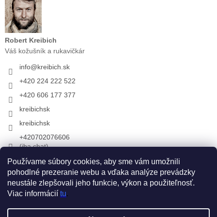
Robert Kreibich
Váš kožušník a rukavičkár
info
@
kreibich.sk
+420 224 222 522
+420 606 177 377
kreibichsk
kreibichsk
+420702076606
(iba chat)
Používame súbory cookies, aby sme vám umožnili
pohodlné prezeranie webu a vďaka analýze prevádzky
Prijímame online platby
neustále zlepšovali jeho funkcie, výkon a použiteľnosť.
Viac informácií
tu
.
Vytvoril Shoptet