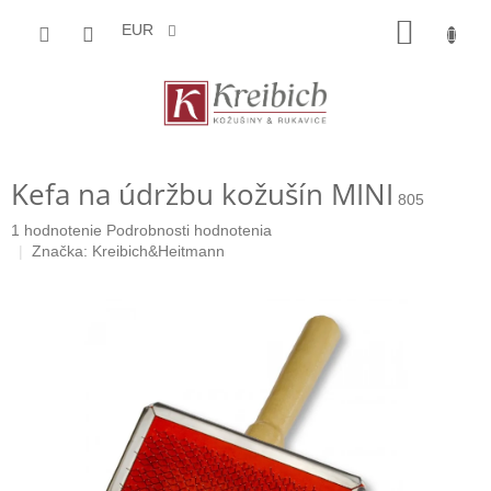
Prejsť
NÁKU
na
EUR
obsah
KOŠÍK
Kefa na údržbu kožušín MINI
805
Priemerné
1 hodnotenie
Podrobnosti hodnotenia
hodnotenie
Značka:
Kreibich&Heitmann
produktu
je
5,0
z
5
hviezdičiek.