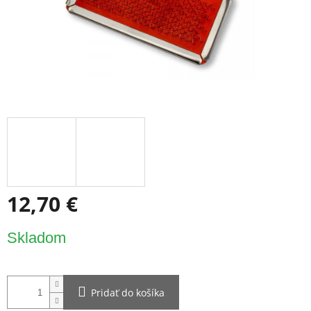
12,70 €
Jednotková
Skladom
cena:
Pridať do košíka