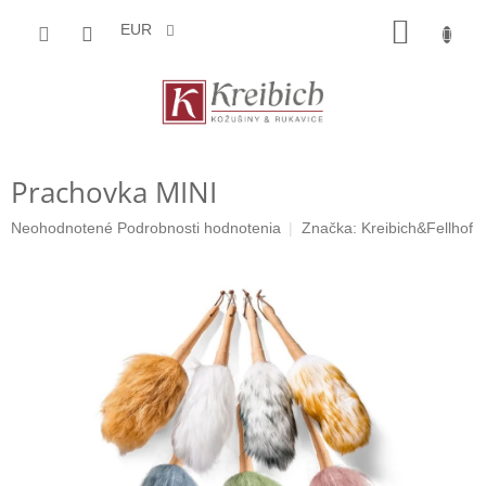
Prejsť
NÁKU
na
EUR
obsah
KOŠÍK
Prachovka MINI
Priemerné
Neohodnotené
Podrobnosti hodnotenia
Značka:
Kreibich&Fellhof
hodnotenie
produktu
je
0,0
z
5
hviezdičiek.