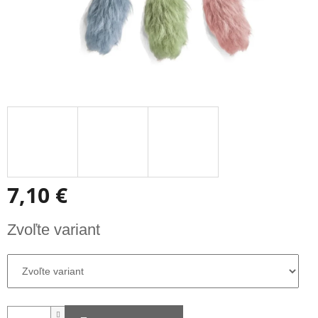
7,10 €
Jednotková
Zvoľte variant
cena: