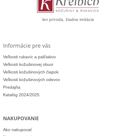
t
i
e
len príroda, žiadne imitácie
Informácie pre vás
Veľkosti rukavíc a palčiakov
Veľkosti kožušinovej obuvi
Veľkosti kožušinových čiapok
Veľkosti kožušinových odevov
Predajňa
Katalóg 2024/2025
NAKUPOVANIE
Ako nakupovať