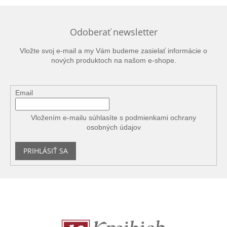
Odoberať newsletter
Vložte svoj e-mail a my Vám budeme zasielať informácie o
nových produktoch na našom e-shope.
Email
Vložením e-mailu súhlasíte s
podmienkami ochrany
osobných údajov
PRIHLÁSIŤ SA
Z
á
p
ä