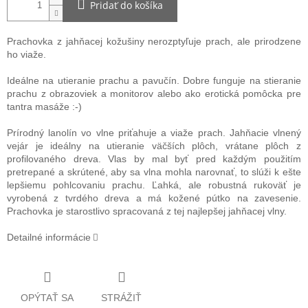
Pridať do košíka
Prachovka z jahňacej kožušiny nerozptyľuje prach, ale prirodzene
ho viaže.
Ideálne na utieranie prachu a pavučín. Dobre funguje na stieranie
prachu z obrazoviek a monitorov alebo ako erotická pomôcka pre
tantra masáže :-)
Prírodný lanolín vo vlne priťahuje a viaže prach. Jahňacie vlnený
vejár je ideálny na utieranie väčších plôch, vrátane plôch z
profilovaného dreva. Vlas by mal byť pred každým použitím
pretrepané a skrútené, aby sa vlna mohla narovnať, to slúži k ešte
lepšiemu pohlcovaniu prachu. Ľahká, ale robustná rukoväť je
vyrobená z tvrdého dreva a má kožené pútko na zavesenie.
Prachovka je starostlivo spracovaná z tej najlepšej jahňacej vlny.
Detailné informácie
OPÝTAŤ SA
STRÁŽIŤ