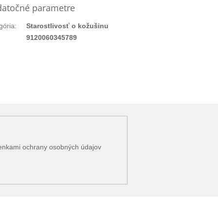
atočné parametre
gória
:
Starostlivosť o kožušinu
:
9120060345789
enkami ochrany osobných údajov