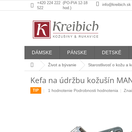
Prejsť
+420 224 222
(PO-PIA 12-18
info@kreibich.sk
na
522
hod.)
obsah
DÁMSKE
PÁNSKE
DETSKÉ
Domov
Život a bývanie
Starostlivosť o kožu a 
Kefa na údržbu kožušín MA
Priemerné
1 hodnotenie
Podrobnosti hodnotenia
Zna
TIP
hodnotenie
produktu
je
5,0
z
5
hviezdičiek.