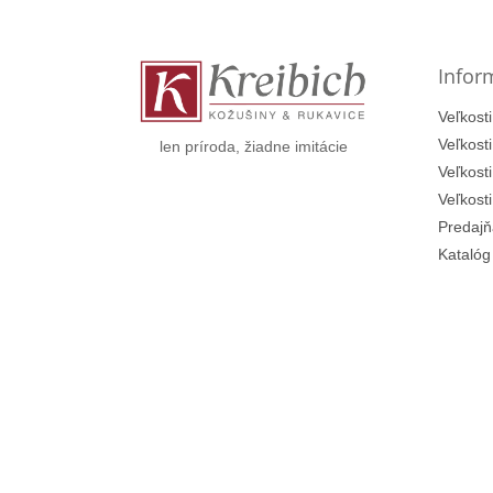
p
ä
t
Infor
i
e
Veľkosti
Veľkost
len príroda, žiadne imitácie
Veľkost
Veľkost
Predajň
Katalóg