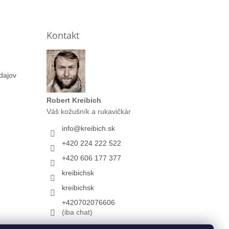
Kontakt
dajov
Robert Kreibich
Váš kožušník a rukavičkár
info
@
kreibich.sk
+420 224 222 522
+420 606 177 377
kreibichsk
kreibichsk
+420702076606
(iba chat)