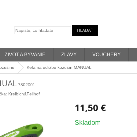
HĽADAŤ
ŽIVOT A BÝVANIE
ZĽAVY
VOUCHERY
kožušinu
Kefa na údržbu kožušín MANUAL
NUAL
7802001
čka:
Kreibich&Fellhof
11,50 €
Jednotková
Skladom
cena: