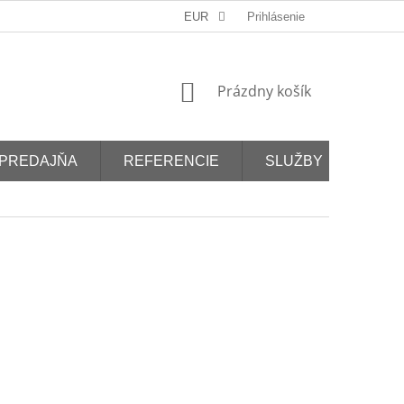
EUR
Prihlásenie
NÁKUPNÝ
Prázdny košík
KOŠÍK
PREDAJŇA
REFERENCIE
SLUŽBY