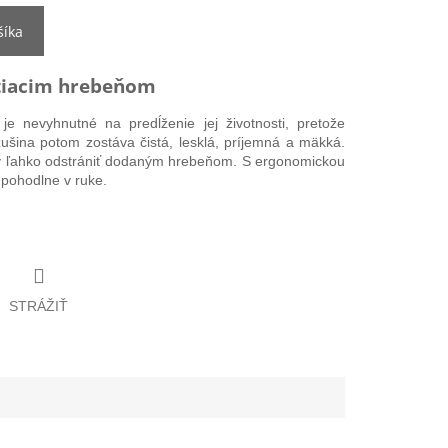
šíka
stiacim hrebeňom
je nevyhnutné na predĺženie jej životnosti, pretože
žušina potom zostáva čistá, lesklá, príjemná a mäkká.
fy ľahko odstrániť dodaným hrebeňom. S ergonomickou
 pohodlne v ruke.
STRÁŽIŤ