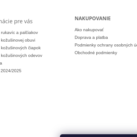
NAKUPOVANIE
mácie pre vás
Ako nakupovať
 rukavíc a palčiakov
Doprava a platba
i kožušinovej obuvi
Podmienky ochrany osobných ú
i kožušinových čiapok
Obchodné podmienky
i kožušinových odevov
a
 2024/2025