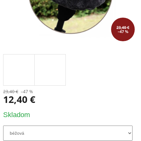
23,40 €
–47 %
23,40 €
–47 %
12,40 €
Jednotková
Skladom
cena: