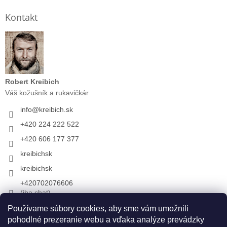
Kontakt
Robert Kreibich
Váš kožušník a rukavičkár
info
@
kreibich.sk
+420 224 222 522
+420 606 177 377
kreibichsk
kreibichsk
+420702076606
(iba chat)
Používame súbory cookies, aby sme vám umožnili
pohodlné prezeranie webu a vďaka analýze prevádzky
Prijímame online platby