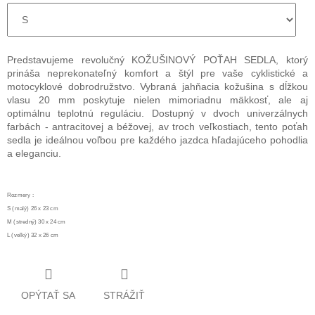
Predstavujeme revolučný KOŽUŠINOVÝ POŤAH SEDLA, ktorý
prináša neprekonateľný komfort a štýl pre vaše cyklistické a
motocyklové dobrodružstvo. Vybraná jahňacia kožušina s dĺžkou
vlasu 20 mm poskytuje nielen mimoriadnu mäkkosť, ale aj
optimálnu teplotnú reguláciu. Dostupný v dvoch univerzálnych
farbách - antracitovej a béžovej, av troch veľkostiach, tento poťah
sedla je ideálnou voľbou pre každého jazdca hľadajúceho pohodlia
a eleganciu.
Rozmery :
S (malý) 26 x 23 cm
M (stredný) 30 x 24 cm
L (veľký) 32 x 26 cm
OPÝTAŤ SA
STRÁŽIŤ