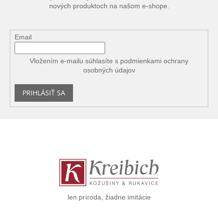
nových produktoch na našom e-shope.
Email
Vložením e-mailu súhlasíte s
podmienkami ochrany
osobných údajov
PRIHLÁSIŤ SA
Z
á
p
ä
t
i
e
len príroda, žiadne imitácie