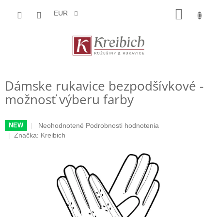
Prejsť
NÁKU
na
EUR
obsah
KOŠÍK
Dámske rukavice bezpodšívkové -
možnosť výberu farby
Priemerné
Neohodnotené
Podrobnosti hodnotenia
NEW
hodnotenie
Značka:
Kreibich
produktu
je
0,0
z
5
hviezdičiek.