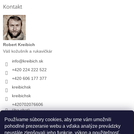
Kontakt
Robert Kreibich
Váš kožušník a rukavičkár
info
@
kreibich.sk
+420 224 222 522
+420 606 177 377
kreibichsk
kreibichsk
+420702076606
(iba chat)
Používame súbory cookies, aby sme vám umožnili
pohodlné prezeranie webu a vďaka analýze prevádzky
Prijímame online platby
neustále zlepšovali jeho funkcie, výkon a použiteľnosť.