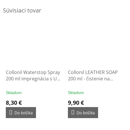
Súvisiaci tovar
Collonil Waterstop Spray
Collonil LEATHER SOAP
200 ml impregnácia s UV
200 ml - čistenie na
filtrom - ochrana na
rukavice
rukavice
Skladom
Skladom
8,30 €
9,90 €
Do košíka
Do košíka