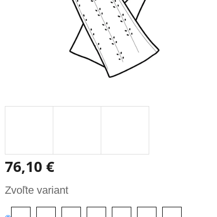
76,10 €
Jednotková
Zvoľte variant
cena: