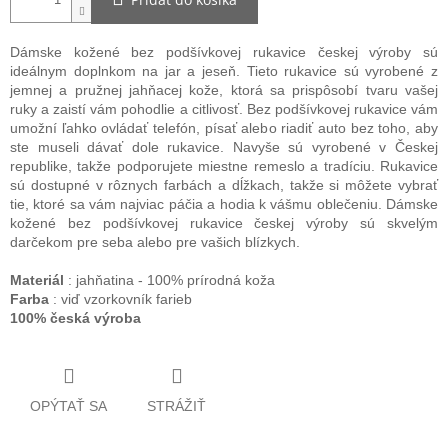
Dámske kožené bez podšívkovej rukavice českej výroby sú
ideálnym doplnkom na jar a jeseň. Tieto rukavice sú vyrobené z
jemnej a pružnej jahňacej kože, ktorá sa prispôsobí tvaru vašej
ruky a zaistí vám pohodlie a citlivosť. Bez podšívkovej rukavice vám
umožní ľahko ovládať telefón, písať alebo riadiť auto bez toho, aby
ste museli dávať dole rukavice. Navyše sú vyrobené v Českej
republike, takže podporujete miestne remeslo a tradíciu. Rukavice
sú dostupné v rôznych farbách a dĺžkach, takže si môžete vybrať
tie, ktoré sa vám najviac páčia a hodia k vášmu oblečeniu. Dámske
kožené bez podšívkovej rukavice českej výroby sú skvelým
darčekom pre seba alebo pre vašich blízkych.
Materiál
: jahňatina - 100% prírodná koža
Farba
: viď vzorkovník farieb
100% česká výroba
OPÝTAŤ SA
STRÁŽIŤ