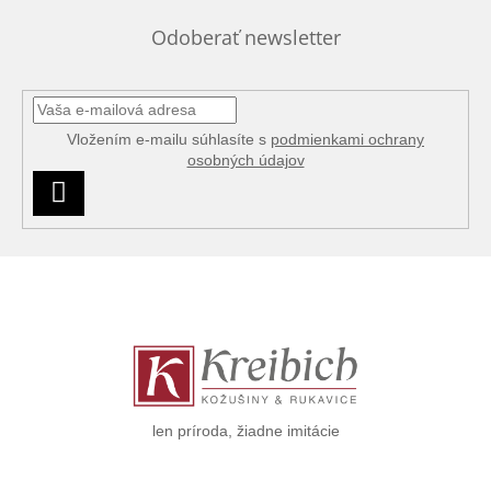
Odoberať newsletter
Vložením e-mailu súhlasíte s
podmienkami ochrany
osobných údajov
PRIHLÁSIŤ
SA
Z
á
p
ä
t
i
e
len príroda, žiadne imitácie