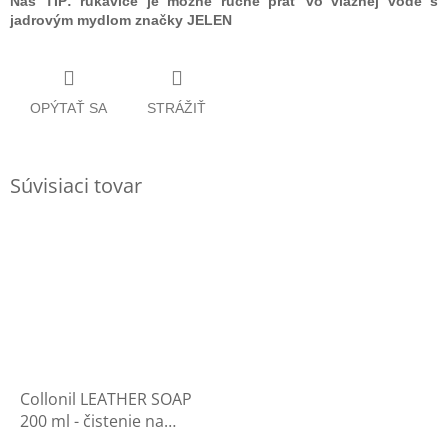
Náš TIP: rukavice je možné ručne prať vo vlažnej vode s
jadrovým mydlom značky JELEN
OPÝTAŤ SA
STRÁŽIŤ
Súvisiaci tovar
Collonil LEATHER SOAP
200 ml - čistenie na
rukavice