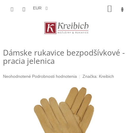
Prejsť
NÁKU
na
EUR
obsah
KOŠÍK
Dámske rukavice bezpodšívkové -
pracia jelenica
Priemerné
Neohodnotené
Podrobnosti hodnotenia
Značka:
Kreibich
hodnotenie
produktu
je
0,0
z
5
hviezdičiek.