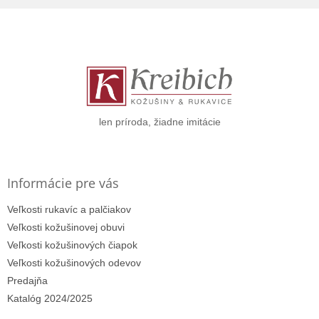
Z
á
p
ä
t
i
e
len príroda, žiadne imitácie
Informácie pre vás
Veľkosti rukavíc a palčiakov
Veľkosti kožušinovej obuvi
Veľkosti kožušinových čiapok
Veľkosti kožušinových odevov
Predajňa
Katalóg 2024/2025