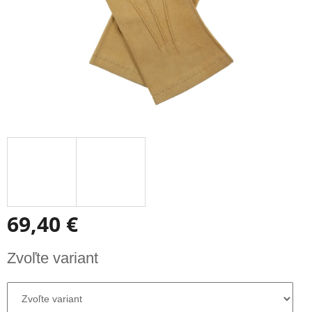
69,40 €
Jednotková
Zvoľte variant
cena: