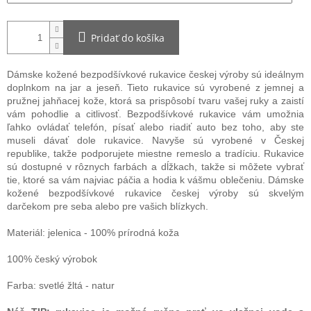
Pridať do košíka
Dámske kožené bezpodšívkové rukavice českej výroby sú ideálnym
doplnkom na jar a jeseň. Tieto rukavice sú vyrobené z jemnej a
pružnej jahňacej kože, ktorá sa prispôsobí tvaru vašej ruky a zaistí
vám pohodlie a citlivosť. Bezpodšívkové rukavice vám umožnia
ľahko ovládať telefón, písať alebo riadiť auto bez toho, aby ste
museli dávať dole rukavice. Navyše sú vyrobené v Českej
republike, takže podporujete miestne remeslo a tradíciu. Rukavice
sú dostupné v rôznych farbách a dĺžkach, takže si môžete vybrať
tie, ktoré sa vám najviac páčia a hodia k vášmu oblečeniu. Dámske
kožené bezpodšívkové rukavice českej výroby sú skvelým
darčekom pre seba alebo pre vašich blízkych.
Materiál: jelenica - 100% prírodná koža
100% český výrobok
Farba: svetlé žltá - natur