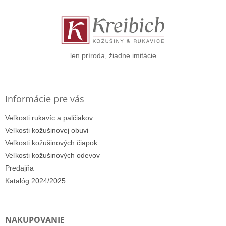
p
ä
t
i
e
len príroda, žiadne imitácie
Informácie pre vás
Veľkosti rukavíc a palčiakov
Veľkosti kožušinovej obuvi
Veľkosti kožušinových čiapok
Veľkosti kožušinových odevov
Predajňa
Katalóg 2024/2025
NAKUPOVANIE