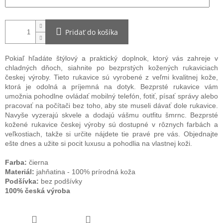
Pridať do košíka
Pokiaľ hľadáte štýlový a praktický doplnok, ktorý vás zahreje v
chladných dňoch, siahnite po bezprstých kožených rukaviciach
českej výroby. Tieto rukavice sú vyrobené z veľmi kvalitnej kože,
ktorá je odolná a príjemná na dotyk. Bezprsté rukavice vám
umožnia pohodlne ovládať mobilný telefón, fotiť, písať správy alebo
pracovať na počítači bez toho, aby ste museli dávať dole rukavice.
Navyše vyzerajú skvele a dodajú vášmu outfitu šmrnc. Bezprsté
kožené rukavice českej výroby sú dostupné v rôznych farbách a
veľkostiach, takže si určite nájdete tie pravé pre vás. Objednajte
ešte dnes a užite si pocit luxusu a pohodlia na vlastnej koži.
Farba:
čierna
Materiál:
jahňatina - 100% prírodná koža
Podšívka:
bez podšívky
100% česká výroba