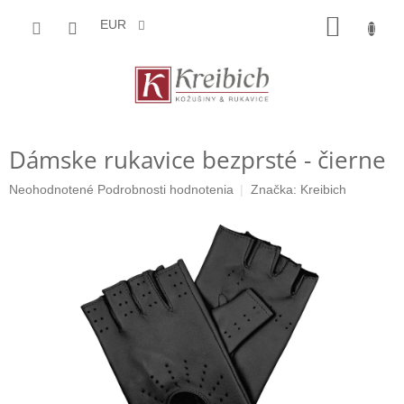
Prejsť
NÁKU
na
EUR
obsah
KOŠÍK
Dámske rukavice bezprsté - čierne
Priemerné
Neohodnotené
Podrobnosti hodnotenia
Značka:
Kreibich
hodnotenie
produktu
je
0,0
z
5
hviezdičiek.