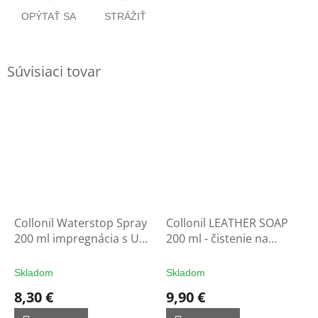
OPÝTAŤ SA
STRÁŽIŤ
Súvisiaci tovar
Collonil Waterstop Spray
Collonil LEATHER SOAP
200 ml impregnácia s UV
200 ml - čistenie na
filtrom - ochrana na
rukavice
rukavice
Skladom
Skladom
8,30 €
9,90 €