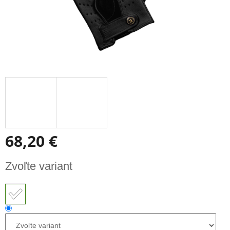
68,20 €
Jednotková
Zvoľte variant
cena: