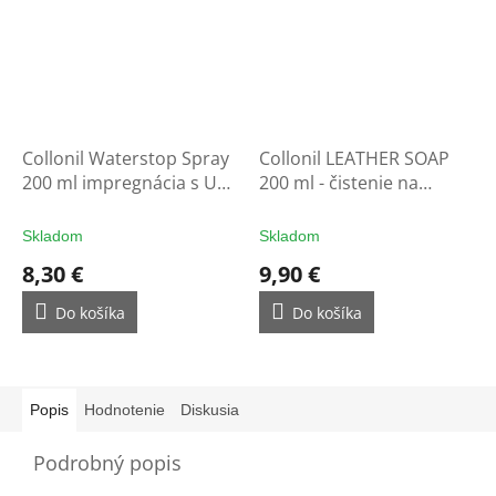
Collonil Waterstop Spray
Collonil LEATHER SOAP
200 ml impregnácia s UV
200 ml - čistenie na
filtrom - ochrana na
rukavice
rukavice
Skladom
Skladom
8,30 €
9,90 €
Do košíka
Do košíka
Popis
Hodnotenie
Diskusia
Podrobný popis