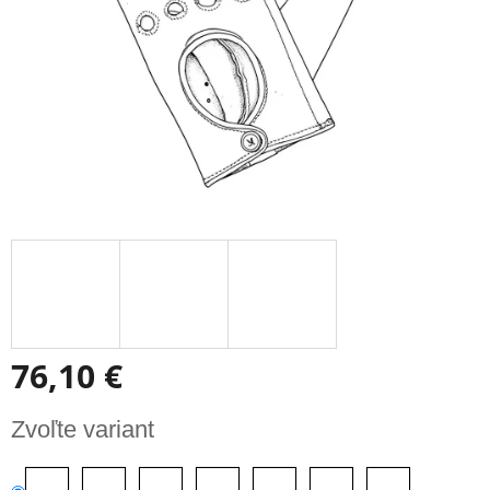
76,10 €
Jednotková
Zvoľte variant
cena: