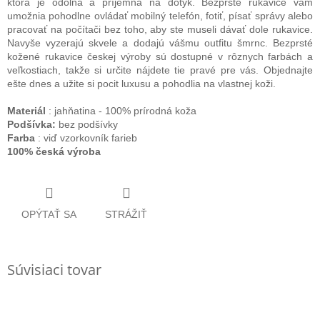
ktorá je odolná a príjemná na dotyk. Bezprsté rukavice vám
umožnia pohodlne ovládať mobilný telefón, fotiť, písať správy alebo
pracovať na počítači bez toho, aby ste museli dávať dole rukavice.
Navyše vyzerajú skvele a dodajú vášmu outfitu šmrnc. Bezprsté
kožené rukavice českej výroby sú dostupné v rôznych farbách a
veľkostiach, takže si určite nájdete tie pravé pre vás. Objednajte
ešte dnes a užite si pocit luxusu a pohodlia na vlastnej koži.
Materiál
: jahňatina - 100% prírodná koža
Podšívka:
bez podšívky
Farba
: viď vzorkovník farieb
100% česká výroba
OPÝTAŤ SA
STRÁŽIŤ
Súvisiaci tovar