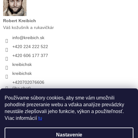
Robert Kreibich
Váš kožušník a rukavičkár
info
@
kreibich.sk
+420 224 222 522
+420 606 177 377
kreibichsk
kreibichsk
+420702076606
(iba chat)
Používame súbory cookies, aby sme vám umožnili
pohodlné prezeranie webu a vďaka analýze prevádzky
Prijímame online platby
neustále zlepšovali jeho funkcie, výkon a použiteľnosť.
Viac informácií
tu
.
Vytvoril Shoptet
Nastavenie