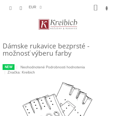
Prejsť
NÁKU
na
EUR
obsah
KOŠÍK
Dámske rukavice bezprsté -
možnosť výberu farby
Priemerné
Neohodnotené
Podrobnosti hodnotenia
NEW
hodnotenie
Značka:
Kreibich
produktu
je
0,0
z
5
hviezdičiek.