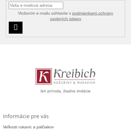
Vložením e-mailu súhlasíte s
podmienkami ochrany
osobných údajov
PRIHLÁSIŤ
SA
Z
á
p
ä
t
i
e
len príroda, žiadne imitácie
Informácie pre vás
Veľkosti rukavíc a palčiakov