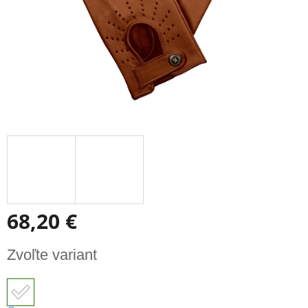
68,20 €
Jednotková
Zvoľte variant
cena: