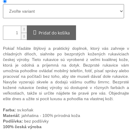
Pridať do košíka
Pokiaľ hľadáte štýlový a praktický doplnok, ktorý vás zahreje v
chladných dňoch, siahnite po bezprstých kožených rukaviciach
českej výroby. Tieto rukavice sú vyrobené z veľmi kvalitnej kože,
ktorá je odolná a príjemná na dotyk. Bezprsté rukavice vám
umožnia pohodlne ovládať mobilný telefón, fotiť, písať správy alebo
pracovať na počítači bez toho, aby ste museli dávať dole rukavice.
Navyše vyzerajú skvele a dodajú vášmu outfitu šmrnc. Bezprsté
kožené rukavice českej výroby sú dostupné v rôznych farbách a
veľkostiach, takže si určite nájdete tie pravé pre vás. Objednajte
ešte dnes a užite si pocit luxusu a pohodlia na vlastnej koži.
Farba:
sv.koňak
Materiál:
jahňatina - 100% prírodná koža
Podšívka:
bez podšívky
100% česká výroba