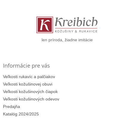
á
p
ä
t
i
e
len príroda, žiadne imitácie
Informácie pre vás
Veľkosti rukavíc a palčiakov
Veľkosti kožušinovej obuvi
Veľkosti kožušinových čiapok
Veľkosti kožušinových odevov
Predajňa
Katalóg 2024/2025