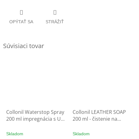
OPÝTAŤ SA
STRÁŽIŤ
Súvisiaci tovar
Collonil Waterstop Spray
Collonil LEATHER SOAP
200 ml impregnácia s UV
200 ml - čistenie na
filtrom - ochrana na
rukavice
rukavice
Skladom
Skladom