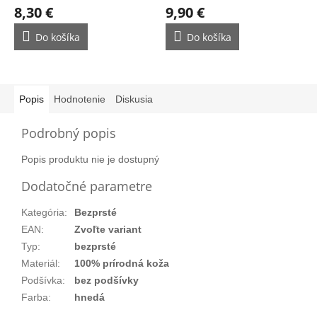
8,30 €
9,90 €
Do košíka
Do košíka
Popis
Hodnotenie
Diskusia
Podrobný popis
Popis produktu nie je dostupný
Dodatočné parametre
Kategória
:
Bezprsté
EAN
:
Zvoľte variant
Typ
:
bezprsté
Materiál
:
100% prírodná koža
Podšívka
:
bez podšívky
Farba
:
hnedá