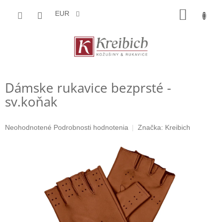
Prejsť
NÁKU
na
EUR
obsah
KOŠÍK
Dámske rukavice bezprsté -
sv.koňak
Priemerné
Neohodnotené
Podrobnosti hodnotenia
Značka:
Kreibich
hodnotenie
produktu
je
0,0
z
5
hviezdičiek.