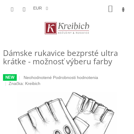
Prejsť
NÁKU
na
EUR
obsah
KOŠÍK
Dámske rukavice bezprsté ultra
krátke - možnosť výberu farby
Priemerné
Neohodnotené
Podrobnosti hodnotenia
NEW
hodnotenie
Značka:
Kreibich
produktu
je
0,0
z
5
hviezdičiek.