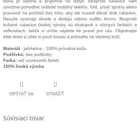
ktorá je odolná a príjemná na dotyk. Bezprsté rukavice vám
umožnia pohodlne ovládať mobilný telefón, fotiť, písať správy alebo
pracovať na počítači bez toho, aby ste museli dávať dole rukavice.
Navyše vyzerajú skvele a dodajú vášmu outfitu šmrnc. Bezprsté
kožené rukavice českej výroby sú dostupné v rôznych farbách a
veľkostiach, takže si určite nájdete tie pravé pre vás. Objednajte
ešte dnes a užite si pocit luxusu a pohodlia na vlastnej koži.
Materiál
: jahňatina - 100% prírodná koža
Podšívka:
bez podšívky
Farba:
viď vzorkovník farieb
100% česká výroba
OPÝTAŤ SA
STRÁŽIŤ
Súvisiaci tovar