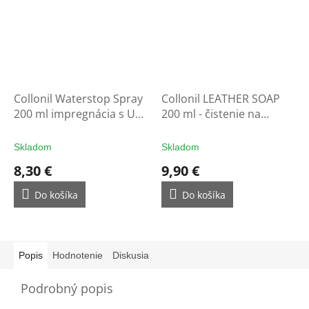
Collonil Waterstop Spray
Collonil LEATHER SOAP
200 ml impregnácia s UV
200 ml - čistenie na
filtrom - ochrana na
rukavice
rukavice
Skladom
Skladom
8,30 €
9,90 €
Do košíka
Do košíka
Popis
Hodnotenie
Diskusia
Podrobný popis