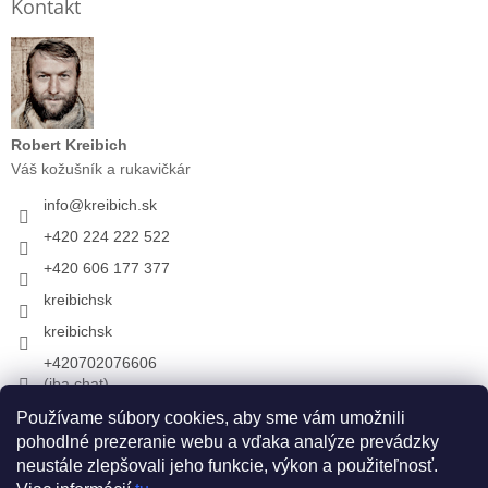
Kontakt
Robert Kreibich
Váš kožušník a rukavičkár
info
@
kreibich.sk
+420 224 222 522
+420 606 177 377
kreibichsk
kreibichsk
+420702076606
(iba chat)
Používame súbory cookies, aby sme vám umožnili
pohodlné prezeranie webu a vďaka analýze prevádzky
Prijímame online platby
neustále zlepšovali jeho funkcie, výkon a použiteľnosť.