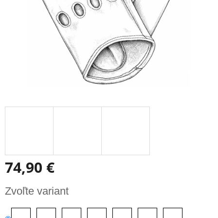
74,90 €
Jednotková
Zvoľte variant
cena: