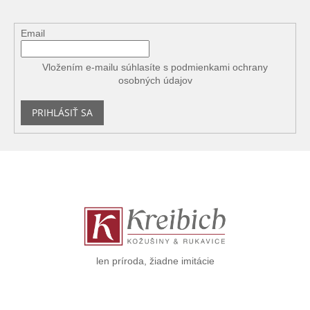
Email
Vložením e-mailu súhlasíte s
podmienkami ochrany
osobných údajov
PRIHLÁSIŤ SA
Z
á
p
ä
t
i
e
len príroda, žiadne imitácie