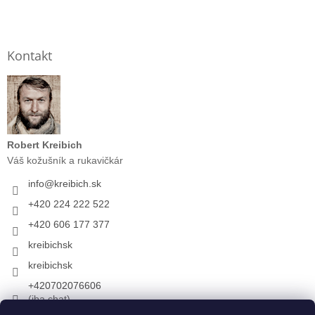
Kontakt
Robert Kreibich
Váš kožušník a rukavičkár
info
@
kreibich.sk
+420 224 222 522
+420 606 177 377
kreibichsk
kreibichsk
+420702076606
(iba chat)