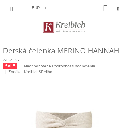
Prejsť
NÁKU
na
EUR
obsah
KOŠÍK
Detská čelenka MERINO HANNAH
2432135
Priemerné
Neohodnotené
Podrobnosti hodnotenia
SALE
hodnotenie
Značka:
Kreibich&Fellhof
produktu
je
0,0
z
5
hviezdičiek.