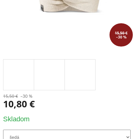
15,50 €
–30 %
15,50 €
–30 %
10,80 €
Jednotková
Skladom
cena: