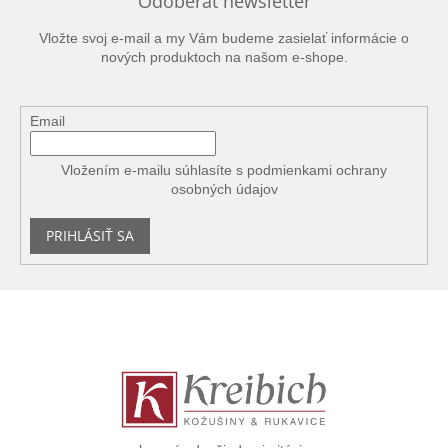
Odoberať newsletter
Vložte svoj e-mail a my Vám budeme zasielať informácie o
nových produktoch na našom e-shope.
Email
Vložením e-mailu súhlasíte s
podmienkami ochrany
osobných údajov
PRIHLÁSIŤ SA
Z
á
p
ä
t
i
e