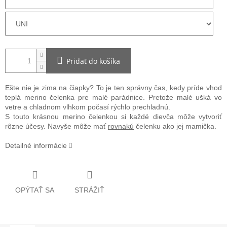
Pridať do košíka
Ešte nie je zima na čiapky? To je ten správny čas, kedy príde vhod
teplá merino čelenka pre malé parádnice. Pretože malé ušká vo
vetre a chladnom vlhkom počasí rýchlo prechladnú.
S touto krásnou merino čelenkou si každé dievča môže vytvoriť
rôzne účesy. Navyše môže mať
rovnakú
čelenku ako jej mamička.
Detailné informácie
OPÝTAŤ SA
STRÁŽIŤ