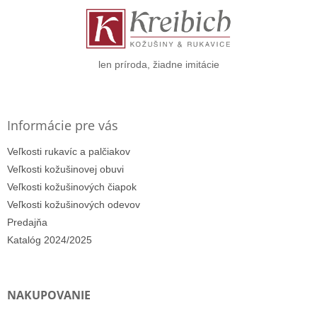
ä
t
i
e
len príroda, žiadne imitácie
Informácie pre vás
Veľkosti rukavíc a palčiakov
Veľkosti kožušinovej obuvi
Veľkosti kožušinových čiapok
Veľkosti kožušinových odevov
Predajňa
Katalóg 2024/2025
NAKUPOVANIE