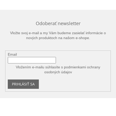
Odoberať newsletter
Vložte svoj e-mail a my Vám budeme zasielať informácie o
nových produktoch na našom e-shope.
Email
Vložením e-mailu súhlasíte s
podmienkami ochrany
osobných údajov
PRIHLÁSIŤ SA
Z
á
p