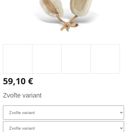
59,10 €
Jednotková
Zvoľte variant
cena: