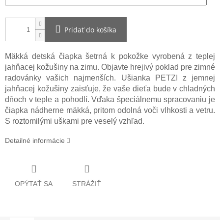
Pridať do košíka
Mäkká detská čiapka šetrná k pokožke vyrobená z teplej
jahňacej kožušiny na zimu. Objavte hrejivý poklad pre zimné
radovánky vašich najmenších. Ušianka PETZI z jemnej
jahňacej kožušiny zaisťuje, že vaše dieťa bude v chladných
dňoch v teple a pohodlí. Vďaka špeciálnemu spracovaniu je
čiapka nádherne mäkká, pritom odolná voči vlhkosti a vetru.
S roztomilými uškami pre veselý vzhľad.
Detailné informácie
OPÝTAŤ SA
STRÁŽIŤ