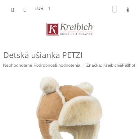
Prejsť
NÁKU
na
EUR
obsah
KOŠÍK
Detská ušianka PETZI
Priemerné
Neohodnotené
Podrobnosti hodnotenia
Značka:
Kreibich&Fellhof
hodnotenie
produktu
je
0,0
z
5
hviezdičiek.