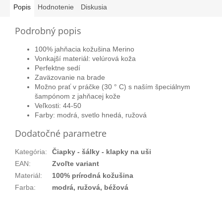
Popis
Hodnotenie
Diskusia
Podrobný popis
100% jahňacia kožušina Merino
Vonkajší materiál: velúrová koža
Perfektne sedí
Zaväzovanie na brade
Možno prať v práčke (30 ° C) s naším špeciálnym
šampónom z jahňacej kože
Veľkosti: 44-50
Farby: modrá, svetlo hnedá, ružová
Dodatočné parametre
Kategória
:
Čiapky - šálky - klapky na uši
EAN
:
Zvoľte variant
Materiál
:
100% prírodná kožušina
Farba
:
modrá, ružová, béžová