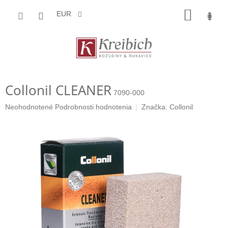
Prejsť
NÁKU
na
EUR
obsah
KOŠÍK
Collonil CLEANER
7090-000
Priemerné
Neohodnotené
Podrobnosti hodnotenia
Značka:
Collonil
hodnotenie
produktu
je
0,0
z
5
hviezdičiek.