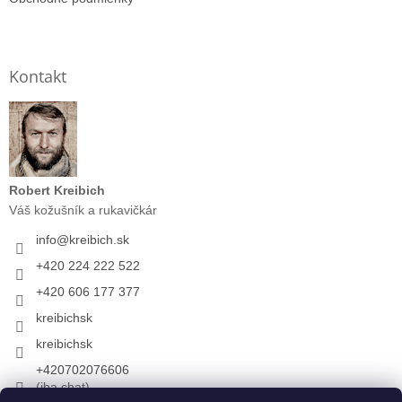
Kontakt
Robert Kreibich
Váš kožušník a rukavičkár
info
@
kreibich.sk
+420 224 222 522
+420 606 177 377
kreibichsk
kreibichsk
+420702076606
(iba chat)