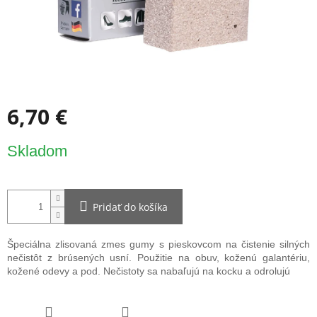
6,70 €
Jednotková
Skladom
cena:
Pridať do košíka
Špeciálna zlisovaná zmes gumy s pieskovcom na čistenie silných
nečistôt z brúsených usní. Použitie na obuv, koženú galantériu,
kožené odevy a pod. Nečistoty sa nabaľujú na kocku a odrolujú