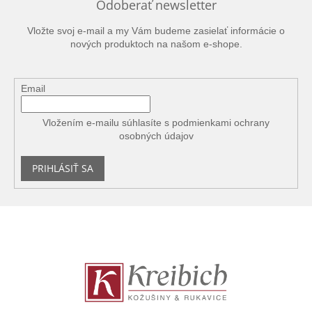
Odoberať newsletter
Vložte svoj e-mail a my Vám budeme zasielať informácie o
nových produktoch na našom e-shope.
Email
Vložením e-mailu súhlasíte s
podmienkami ochrany
osobných údajov
PRIHLÁSIŤ SA
Z
á
p
ä
t
i
e