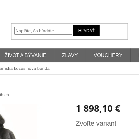
HĽADAŤ
ŽIVOT A BÝVANIE
ZĽAVY
VOUCHERY
ámska kožušinová bunda
ibich
1 898,10 €
Jednotková
Zvoľte variant
cena: