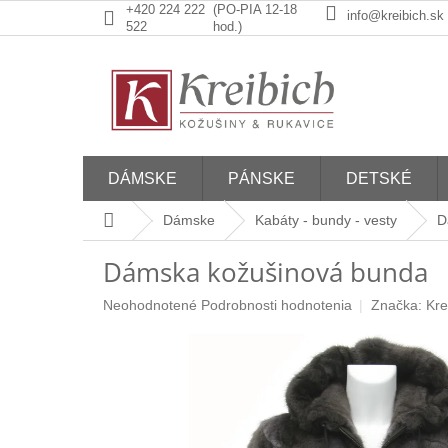
Prejsť
+420 224 222
(PO-PIA 12-18
info@kreibich.sk
na
522
hod.)
obsah
DÁMSKE
PÁNSKE
DETSKÉ
Domov
Dámske
Kabáty - bundy - vesty
D
Dámska kožušinová bunda
Priemerné
Neohodnotené
Podrobnosti hodnotenia
Značka:
Kre
hodnotenie
produktu
je
0,0
z
5
hviezdičiek.