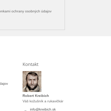
enkami ochrany osobných údajov
Kontakt
dajov
Robert Kreibich
Váš kožušník a rukavičkár
info
@
kreibich.sk