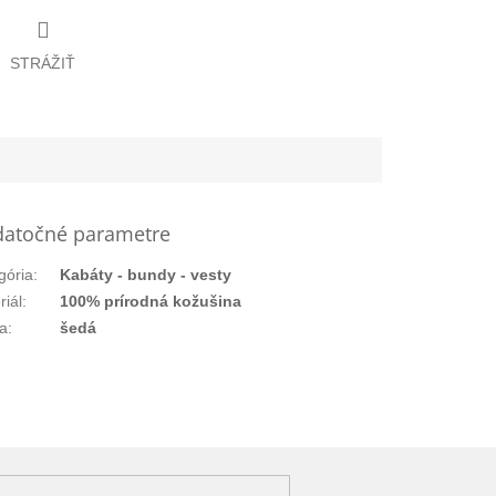
STRÁŽIŤ
atočné parametre
gória
:
Kabáty - bundy - vesty
riál
:
100% prírodná kožušina
a
:
šedá