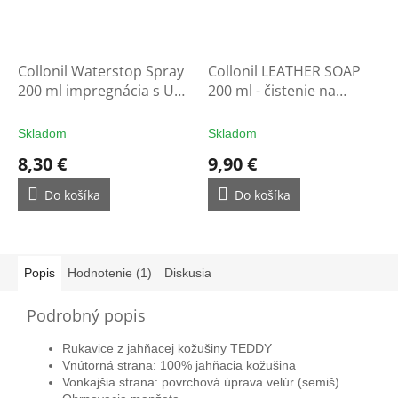
Collonil Waterstop Spray
Collonil LEATHER SOAP
200 ml impregnácia s UV
200 ml - čistenie na
filtrom - ochrana na
rukavice
rukavice
Skladom
Skladom
8,30 €
9,90 €
Do košíka
Do košíka
Popis
Hodnotenie (1)
Diskusia
Podrobný popis
Rukavice z jahňacej kožušiny TEDDY
Vnútorná strana: 100% jahňacia kožušina
Vonkajšia strana: povrchová úprava velúr (semiš)