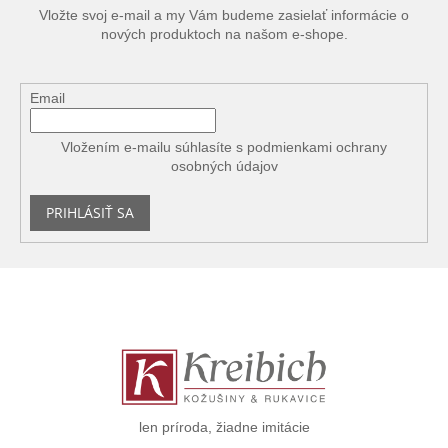
Vložte svoj e-mail a my Vám budeme zasielať informácie o
nových produktoch na našom e-shope.
Email
Vložením e-mailu súhlasíte s
podmienkami ochrany
osobných údajov
PRIHLÁSIŤ SA
Z
á
p
ä
t
i
e
len príroda, žiadne imitácie