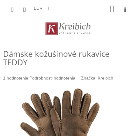
Prejsť
NÁKU
na
EUR
obsah
KOŠÍK
Dámske kožušinové rukavice
TEDDY
Priemerné
1 hodnotenie
Podrobnosti hodnotenia
Značka:
Kreibich
hodnotenie
produktu
je
5,0
z
5
hviezdičiek.