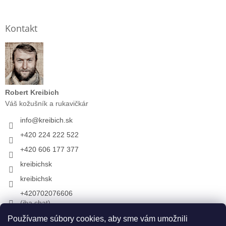
Kontakt
Robert Kreibich
Váš kožušník a rukavičkár
info
@
kreibich.sk
+420 224 222 522
+420 606 177 377
kreibichsk
kreibichsk
+420702076606
(iba chat)
Používame súbory cookies, aby sme vám umožnili