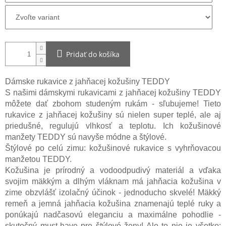
Pridať do košíka
Dámske rukavice z jahňacej kožušiny TEDDY
S našimi dámskymi rukavicami z jahňacej kožušiny TEDDY
môžete dať zbohom studeným rukám - sľubujeme! Tieto
rukavice z jahňacej kožušiny sú nielen super teplé, ale aj
priedušné, regulujú vlhkosť a teplotu. Ich kožušinové
manžety TEDDY sú navyše módne a štýlové.
Štýlové po celú zimu: kožušinové rukavice s vyhrňovacou
manžetou TEDDY.
Kožušina je prírodný a vodoodpudivý materiál a vďaka
svojim mäkkým a dlhým vláknam má jahňacia kožušina v
zime obzvlášť izolačný účinok - jednoducho skvelé! Mäkký
remeň a jemná jahňacia kožušina znamenajú teplé ruky a
ponúkajú nadčasovú eleganciu a maximálne pohodlie -
skutočný must-have pre štýlové ženy! Ale to nie je všetko: