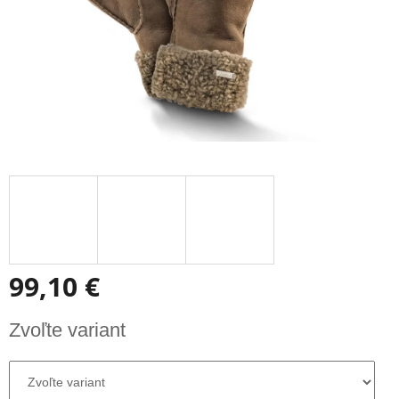
99,10 €
Jednotková
Zvoľte variant
cena: